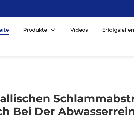
eite
Produkte
Videos
Erfolgsfallen
allischen Schlammabstr
ch Bei Der Abwasserrei