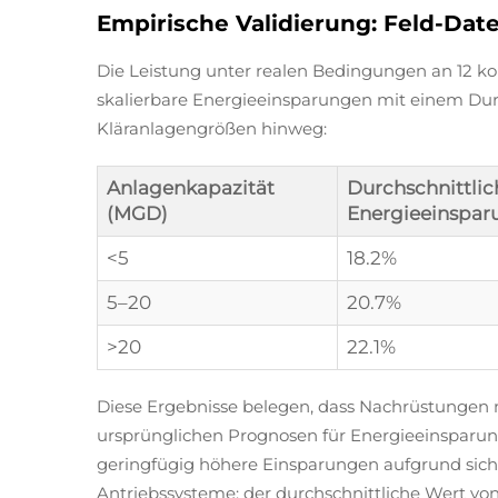
Empirische Validierung: Feld-Da
Die Leistung unter realen Bedingungen an 12 k
skalierbare Energieeinsparungen mit einem Durc
Kläranlagengrößen hinweg:
Anlagenkapazität
Durchschnittlic
(MGD)
Energieeinspar
<5
18.2%
5–20
20.7%
>20
22.1%
Diese Ergebnisse belegen, dass Nachrüstungen
ursprünglichen Prognosen für Energieeinsparun
geringfügig höhere Einsparungen aufgrund sich v
Antriebssysteme; der durchschnittliche Wert vo