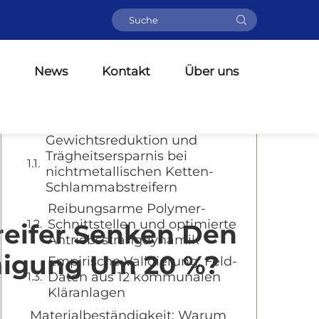
Inhaltsverzeichnis
Die Energieeinsparung um 20 %:
News
Kontakt
Über uns
Technische Gründe für die
Effizienz nichtmetallischer
Schlammabstreifer
Gewichtsreduktion und
Trägheitsersparnis bei
nichtmetallischen Ketten-
Schlammabstreifern
Reibungsarme Polymer-
Schnittstellen und optimierte
eifer Senken Den
Antriebsstrangdynamik
nigung Um 20 %?
Empirische Validierung: Feld-
Daten aus 12 kommunalen
Kläranlagen
Materialbeständigkeit: Warum