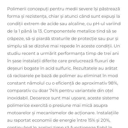
Polimerii concepuți pentru medii severe își păstrează
forma și rezistența, chiar și atunci când sunt expuși la
condiții extrem de acide sau alcaline, cu pH-ul variind
de la 1 până la 13. Componentele metalice tind să se
crăpeze, să-și piardă straturile de protecție sau pur și
simplu să se dizolve mai repede în aceste condiții. Un
studiu recent a urmărit performanța timp de trei ani
în șase instalații diferite care prelucrează fluxuri de
deșeuri bogate în acid sulfuric. Rezultatele au arătat
că racloarele pe bază de polimer au eliminat în mod
constant nămolul cu o eficiență de aproximativ 98%,
comparativ cu doar 74% pentru variantele din oțel
inoxidabil. Deoarece sunt mai ușoare, aceste sisteme
polimerice exercită o presiune mai mică asupra
motoarelor și mecanismelor de acționare. Instalațiile
au raportat economii de energie între 15% și 20%,
continuând în același timp să funcționeze fiabil în