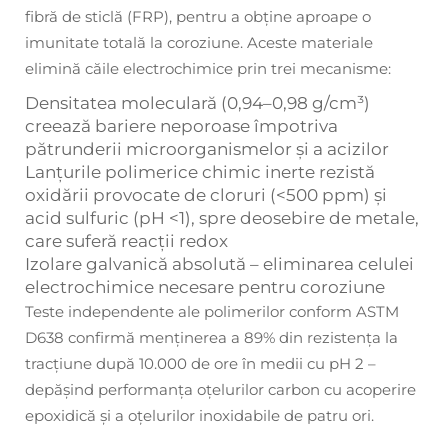
fibră de sticlă (FRP), pentru a obține aproape o
imunitate totală la coroziune. Aceste materiale
elimină căile electrochimice prin trei mecanisme:
Densitatea moleculară (0,94–0,98 g/cm³)
creează bariere neporoase împotriva
pătrunderii microorganismelor și a acizilor
Lanțurile polimerice chimic inerte rezistă
oxidării provocate de cloruri (<500 ppm) și
acid sulfuric (pH <1), spre deosebire de metale,
care suferă reacții redox
Izolare galvanică absolută – eliminarea celulei
electrochimice necesare pentru coroziune
Teste independente ale polimerilor conform ASTM
D638 confirmă menținerea a 89% din rezistența la
tracțiune după 10.000 de ore în medii cu pH 2 –
depășind performanța oțelurilor carbon cu acoperire
epoxidică și a oțelurilor inoxidabile de patru ori.