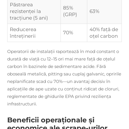
Păstrarea
85%
rezistenței la
63%
(GRP)
tracțiune (5 ani)
Reducerea
40% față de
70%
întreținerii
oțel carbon
Operatorii de instalații raportează în mod constant o
durată de viață cu 12–15 ori mai mare față de oțelul
carbon în bazinele de sedimentare acide. Fără
oboseală metalică, pitting sau cuplaj galvanic, opririle
neplanificate scad cu 70%—un avantaj decisiv în
aplicațiile de ape uzate cu conținut ridicat de cloruri,
reglementate de ghidurile EPA privind reziliența
infrastructurii.
Beneficii operaționale și
economice ale scrape-urilor