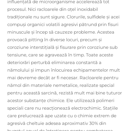
influențată de microorganisme accelerează tot
procesul. Nici racloarele din oțel inoxidabil
tradiționale nu sunt sigure. Clorurile, sulfidele și acei
compuși organici volatili agresivi pătrund prin fisuri
minuscule și încep să cauzeze probleme. Acestea
provoacă pitting în diverse locuri, precum și
coroziune interstițială și fisurare prin coroziune sub
tensiune, care se agravează în timp. Toate aceste
deteriorări perturbă eliminarea constantă a
nămolului și impun înlocuirea echipamentelor mult
mai devreme decât ar fi necesar. Racloarele pentru
nămol din materiale nemetalice, realizate special
pentru această sarcină, rezistă mult mai bine tuturor
acestor substanțe chimice. Ele utilizează polimeri
speciali care nu reacționează electrochimic. Stațiile
care prelucrează ape uzate cu o chimie extrem de
agresivă cheltuie adesea aproximativ 30% din
bugetul anual de întreținere pentru combaterea