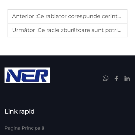
Anterior :
Ce rablator corespunde cerințelor ridicate de stabilitate ale sistemelor de epurare?
Următor :
Ce racle zburătoare sunt potrivite pentru bazinele mari de sedimentare a apelor uzate?
Link rapid
Pagina Principală