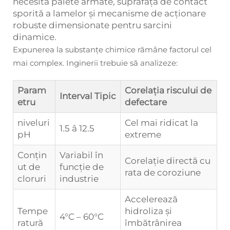
necesită palete armate, suprafață de contact
sporită a lamelor și mecanisme de acționare
robuste dimensionate pentru sarcini
dinamice.
Expunerea la substanțe chimice rămâne factorul cel
mai complex. Inginerii trebuie să analizeze:
Param
Corelația riscului de
Interval Tipic
etru
defectare
niveluri
Cel mai ridicat la
1.5 â 12.5
pH
extreme
Conţin
Variabil în
Corelație directă cu
ut de
funcție de
rata de coroziune
cloruri
industrie
Accelerează
Tempe
hidroliza și
4°C – 60°C
ratură
îmbătrânirea