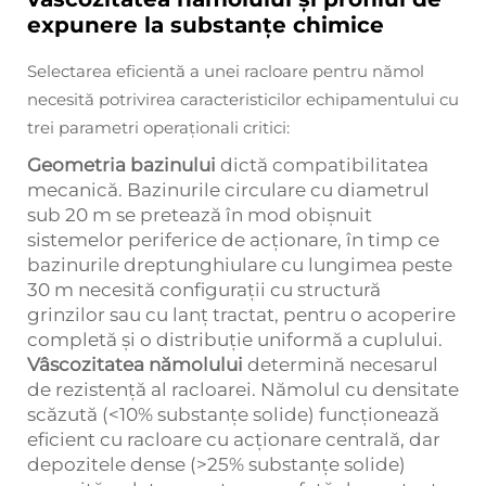
expunere la substanțe chimice
Selectarea eficientă a unei racloare pentru nămol
necesită potrivirea caracteristicilor echipamentului cu
trei parametri operaționali critici:
Geometria bazinului
dictă compatibilitatea
mecanică. Bazinurile circulare cu diametrul
sub 20 m se pretează în mod obișnuit
sistemelor periferice de acționare, în timp ce
bazinurile dreptunghiulare cu lungimea peste
30 m necesită configurații cu structură
grinzilor sau cu lanț tractat, pentru o acoperire
completă și o distribuție uniformă a cuplului.
Vâscozitatea nămolului
determină necesarul
de rezistență al racloarei. Nămolul cu densitate
scăzută (<10% substanțe solide) funcționează
eficient cu racloare cu acționare centrală, dar
depozitele dense (>25% substanțe solide)