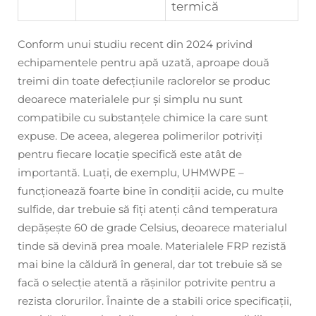
termică
Conform unui studiu recent din 2024 privind
echipamentele pentru apă uzată, aproape două
treimi din toate defecțiunile raclorelor se produc
deoarece materialele pur și simplu nu sunt
compatibile cu substanțele chimice la care sunt
expuse. De aceea, alegerea polimerilor potriviți
pentru fiecare locație specifică este atât de
importantă. Luați, de exemplu, UHMWPE –
funcționează foarte bine în condiții acide, cu multe
sulfide, dar trebuie să fiți atenți când temperatura
depășește 60 de grade Celsius, deoarece materialul
tinde să devină prea moale. Materialele FRP rezistă
mai bine la căldură în general, dar tot trebuie să se
facă o selecție atentă a rășinilor potrivite pentru a
rezista clorurilor. Înainte de a stabili orice specificații,