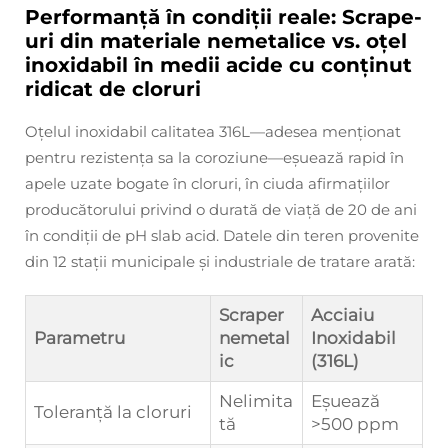
Performanță în condiții reale: Scrape-
uri din materiale nemetalice vs. oțel
inoxidabil în medii acide cu conținut
ridicat de cloruri
Oțelul inoxidabil calitatea 316L—adesea menționat
pentru rezistența sa la coroziune—eșuează rapid în
apele uzate bogate în cloruri, în ciuda afirmațiilor
producătorului privind o durată de viață de 20 de ani
în condiții de pH slab acid. Datele din teren provenite
din 12 stații municipale și industriale de tratare arată:
Scraper
Acciaiu
Parametru
nemetal
Inoxidabil
ic
(316L)
Nelimita
Eșuează
Toleranță la cloruri
tă
>500 ppm