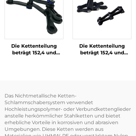
Die Kettenteilung
Die Kettenteilung
beträgt 152,4 und
beträgt 152,4 und
bietet eine
bietet eine
hervorragende
hervorragende
Verschleißfestigkeit.
Verschleißfestigkeit.
Das Produkt besteht
Das Produkt besteht
aus drei Teilen, ist
aus drei Teilen, ist
einfach zu installieren
einfach zu installieren
Das Nichtmetallische Ketten-
und hat eine
und hat eine
Schlammschabersystem verwendet
Bruchkraft von mehr
Bruchkraft von mehr
Hochleistungspolymer- oder Verbundkettenglieder
als 3T
als 3T
anstelle herkömmlicher Stahlketten und bietet
erhebliche Vorteile in korrosiven und abrasiven
Umgebungen. Diese Ketten werden aus
Materialien wie UHMW-PE oder verstärktem Nylon