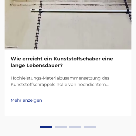
Wie erreicht ein Kunststoffschaber eine
lange Lebensdauer?
Hochleistungs-Materialzusammensetzung des
Kunststoffschräppels Rolle von hochdichtem
Polyethylen (HDPE) und UHMW-PE bei der
Haltbarkeit Heutige Kunststoffschräppel halten viel
Mehr anzeigen
länger dank Materialien wie HDPE (Hochdichtes
Polyethylen) und UHMW-PE (Ultra-hochmolekulares
Polyethylen)...