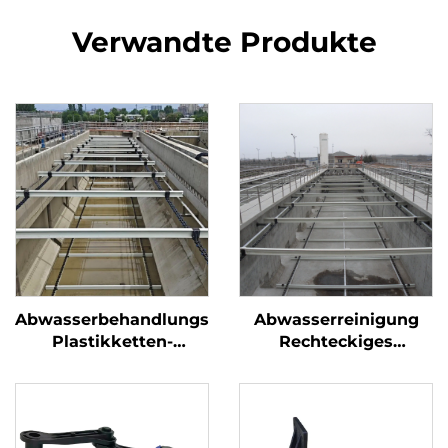
Verwandte Produkte
Abwasserbehandlungsanlagen
Abwasserreinigung
Plastikketten-
Rechteckiges
Schlammkratzer für
Sedimentationsbecken
rechteckige
Schlammabkratzer
Sedimentationsbecken