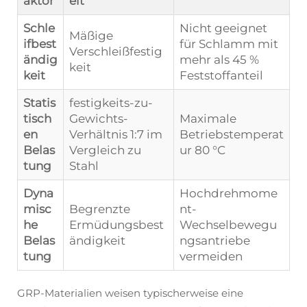
aktor
eit
Schle
Nicht geeignet
Mäßige
ifbest
für Schlamm mit
Verschleißfestig
ändig
mehr als 45 %
keit
keit
Feststoffanteil
Statis
festigkeits-zu-
tisch
Gewichts-
Maximale
en
Verhältnis 1:7 im
Betriebstemperat
Belas
Vergleich zu
ur 80 °C
tung
Stahl
Dyna
Hochdrehmome
misc
Begrenzte
nt-
he
Ermüdungsbest
Wechselbewegu
Belas
ändigkeit
ngsantriebe
tung
vermeiden
GRP-Materialien weisen typischerweise eine