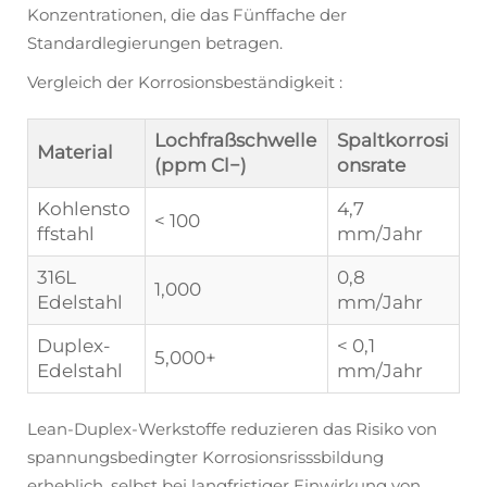
Konzentrationen, die das Fünffache der
Standardlegierungen betragen.
Vergleich der Korrosionsbeständigkeit
:
Lochfraßschwelle
Spaltkorrosi
Material
(ppm Cl−)
onsrate
Kohlensto
4,7
< 100
ffstahl
mm/Jahr
316L
0,8
1,000
Edelstahl
mm/Jahr
Duplex-
< 0,1
5,000+
Edelstahl
mm/Jahr
Lean-Duplex-Werkstoffe reduzieren das Risiko von
spannungsbedingter Korrosionsrisssbildung
erheblich, selbst bei langfristiger Einwirkung von