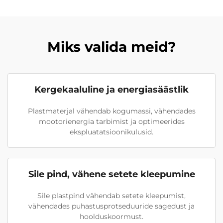
Miks valida meid?
Kergekaaluline ja energiasäästlik
Plastmaterjal vähendab kogumassi, vähendades
mootorienergia tarbimist ja optimeerides
ekspluatatsioonikulusid.
Sile pind, vähene setete kleepumine
Sile plastpind vähendab setete kleepumist,
vähendades puhastusprotseduuride sagedust ja
hoolduskoormust.