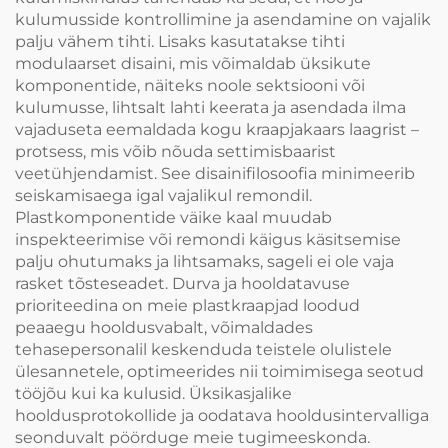
kulumusside kontrollimine ja asendamine on vajalik
palju vähem tihti. Lisaks kasutatakse tihti
modulaarset disaini, mis võimaldab üksikute
komponentide, näiteks noole sektsiooni või
kulumusse, lihtsalt lahti keerata ja asendada ilma
vajaduseta eemaldada kogu kraapjakaars laagrist –
protsess, mis võib nõuda settimisbaarist
veetühjendamist. See disainifilosoofia minimeerib
seiskamisaega igal vajalikul remondil.
Plastkomponentide väike kaal muudab
inspekteerimise või remondi käigus käsitsemise
palju ohutumaks ja lihtsamaks, sageli ei ole vaja
rasket tõsteseadet. Durva ja hooldatavuse
prioriteedina on meie plastkraapjad loodud
peaaegu hooldusvabalt, võimaldades
tehasepersonalil keskenduda teistele olulistele
ülesannetele, optimeerides nii toimimisega seotud
tööjõu kui ka kulusid. Üksikasjalike
hooldusprotokollide ja oodatava hooldusintervalliga
seonduvalt pöörduge meie tugimeeskonda.