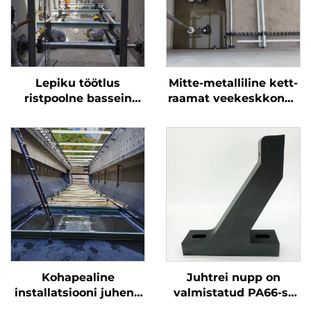
Lepiku töötlus
Mitte-metalliline kett-
ristpoolne bassein
raamat veekeskkonna
mitmeti keeblise
töötlemiseks on kõik
kraabiga mitmeti
asendosad saadaval
õhutegaga NH78
Kohapealine
Juhtrei nupp on
installatsiooni juhend
valmistatud PA66-st
sedimentatsioonitanki
ning on