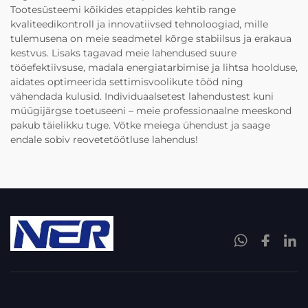
Tootesüsteemi kõikides etappides kehtib range
kvaliteedikontroll ja innovatiivsed tehnoloogiad, mille
tulemusena on meie seadmetel kõrge stabiilsus ja erakaua
kestvus. Lisaks tagavad meie lahendused suure
tööefektiivsuse, madala energiatarbimise ja lihtsa hoolduse,
aidates optimeerida settimisvoolikute tööd ning
vähendada kulusid. Individuaalsetest lahendustest kuni
müügijärgse toetuseeni – meie professionaalne meeskond
pakub täielikku tuge. Võtke meiega ühendust ja saage
endale sobiv reovetetöötluse lahendus!