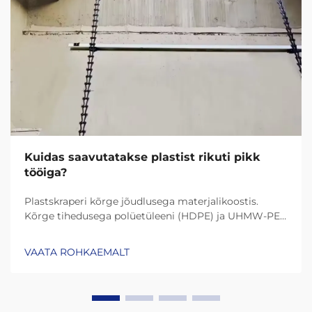
Kuidas saavutatakse plastist rikuti pikk
tööiga?
Plastskraperi kõrge jõudlusega materjalikoostis.
Kõrge tihedusega polüetüleeni (HDPE) ja UHMW-PE
(ultrakõrge molekulmassiga polüetüleen) roll
vastupidavuses. Tänapäeva plastskraperid kestavad
VAATA ROHKAEMALT
palju kauem tänu materjalidele nagu HDPE (kõrge
tihedusega polüetüleen) ja UHMW-PE (ultrakõrge
molekulmassiga polüetüleen)...