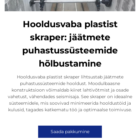
Hooldusvaba plastist
skraper: jäätmete
puhastussüsteemide
hõlbustamine
Hooldusvaba plastist skraper lihtsustab jäätmete
puhastussüsteemide hooldust. Moodulbaasne
konstruktsioon võimaldab kiiret lahtivõtmist ja osade
vahetust, vähendades seismisaja. See skraper on ideaalne
süsteemidele, mis soovivad minimeerida hooldustöid ja
kulusid, tagades katkematu töö ja optimaalse toimivuse.
Saada pakkumine