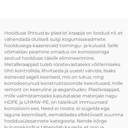
eripuhastaja jaoks
korrosioonikindel
Hoolduse lihtsustav plastist kraapja on loodud nii, et
vähendada oluliselt sulgi kogumisseadmete
hooldusega kaasnevaid toimingu- ja kulusid. Selle
võimaldav peamine omadus on korrosiooniga
seotud hoolduse täielik elimineerimine.
Metallkraapjaid tuleb röostevastaseks võitlemiseks
tihti kontrollida, lihvitseda ja uuesti värvida, lisaks
esinevad sageli keerised, mis on lukus, ning
korrodeerunud konstruktsioonide keevitused, mille
remont on keeruline ja aeganõudev. Plastkraapjad,
mille valmistamiseks kasutatakse materjale nagu
HDPE ja UHMW-PE, on täielikult immuunsed
korrosiooni ees. Need ei rooste, ei sügelda ega
lagune keemiliselt, eemaldades efektiivselt suurima
hooldusülesannete kategooria. Nende kõrge
kulumiskindlus tähendab ka seda, et noo ja