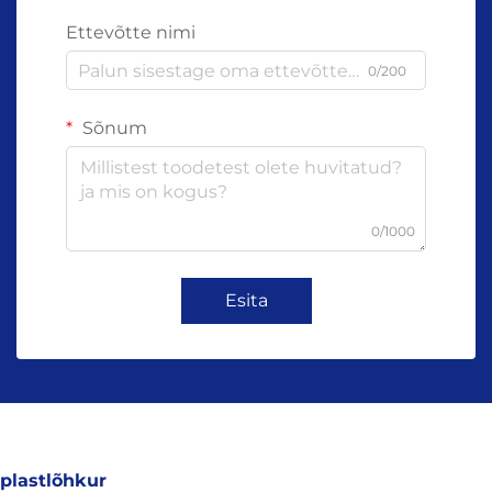
Ettevõtte nimi
0/200
Sõnum
0/1000
Esita
plastlõhkur