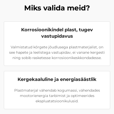
Miks valida meid?
Korrosioonikindel plast, tugev
vastupidavus
Valmistatud kõrgete jõudlusega plastmaterjalist, on
see hapete ja leelistega vastupidav, ei vanane kergesti
ning sobib rasketesse korrosioonikeskkondadesse.
Kergekaaluline ja energiasäästlik
Plastmaterjal vähendab kogumassi, vähendades
mootorienergia tarbimist ja optimeerides
ekspluatatsioonikulusid.