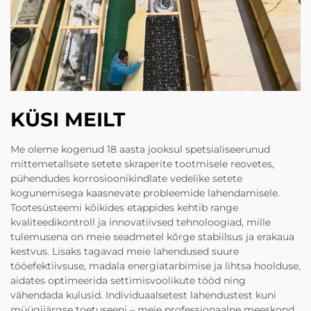
KÜSI MEILT
Me oleme kogenud 18 aasta jooksul spetsialiseerunud
mittemetallsete setete skraperite tootmisele reovetes,
pühendudes korrosioonikindlate vedelike setete
kogunemisega kaasnevate probleemide lahendamisele.
Tootesüsteemi kõikides etappides kehtib range
kvaliteedikontroll ja innovatiivsed tehnoloogiad, mille
tulemusena on meie seadmetel kõrge stabiilsus ja erakaua
kestvus. Lisaks tagavad meie lahendused suure
tööefektiivsuse, madala energiatarbimise ja lihtsa hoolduse,
aidates optimeerida settimisvoolikute tööd ning
vähendada kulusid. Individuaalsetest lahendustest kuni
müügijärgse toetuseeni – meie professionaalne meeskond