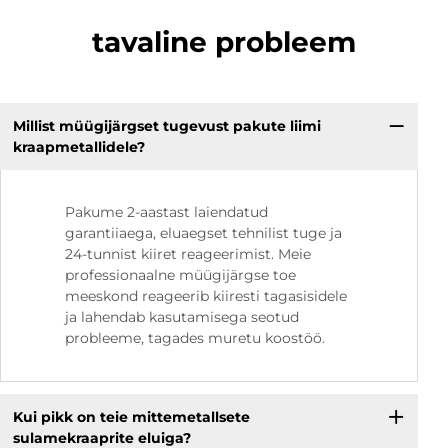
tavaline probleem
Millist müügijärgset tugevust pakute liimi
kraapmetallidele?
Pakume 2-aastast laiendatud
garantiiaega, eluaegset tehnilist tuge ja
24-tunnist kiiret reageerimist. Meie
professionaalne müügijärgse toe
meeskond reageerib kiiresti tagasisidele
ja lahendab kasutamisega seotud
probleeme, tagades muretu koostöö.
Kui pikk on teie mittemetallsete
sulamekraaprite eluiga?