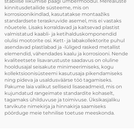
stabiilse liikumise paagi ümbermõõdul. Merealuste
kinnitusdetailide süsteeme, mis on
korrosioonikindlad, kasutatakse montaažiks
standardsete teraskruvide asemel, mis ei vastaks
nõuetele. Lisaks korraldavad ja kaitsevad plastist
valmistatud kaabli- ja ketihalduskomponendid
olulisi mootorite osi. Kett- ja labakollektorite puhul
asendavad plastlabad ja -lüliged rasked metallist
elemendid, vähendades kaalu ja korrosiooni. Nende
kvaliteetsete lisavarustuste saadavus on oluline
hooldusajal seisakute minimeerimiseks, kogu
kollektsioonisüsteemi kasutusaja pikendamiseks
ning pideva ja usaldusväärse töö tagamiseks.
Pakume laia valikut selliseid lisaseadmeid, mis on
kujundatud rangeimate standardite kohaselt,
tagamaks ühilduvuse ja toimivuse. Üksikasjaliku
tarvikute nimekirja ja hinnakirja saamiseks
pöörduge meie tehnilise toetuse meeskonda.