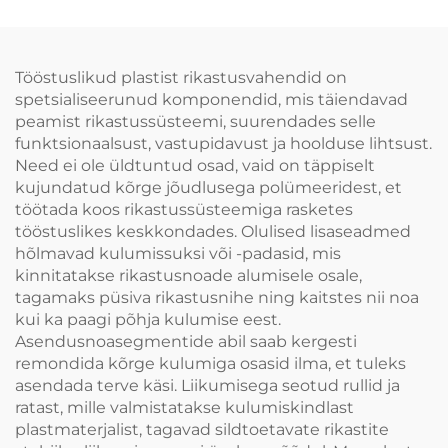
kergesti paigaldatav,
valgu PA6 on parem
kulumiskindlus
Tööstuslikud plastist rikastusvahendid on
spetsialiseerunud komponendid, mis täiendavad
peamist rikastussüsteemi, suurendades selle
funktsionaalsust, vastupidavust ja hoolduse lihtsust.
Need ei ole üldtuntud osad, vaid on täppiselt
kujundatud kõrge jõudlusega polümeeridest, et
töötada koos rikastussüsteemiga rasketes
tööstuslikes keskkondades. Olulised lisaseadmed
hõlmavad kulumissuksi või -padasid, mis
kinnitatakse rikastusnoade alumisele osale,
tagamaks püsiva rikastusnihe ning kaitstes nii noa
kui ka paagi põhja kulumise eest.
Asendusnoasegmentide abil saab kergesti
remondida kõrge kulumiga osasid ilma, et tuleks
asendada terve käsi. Liikumisega seotud rullid ja
ratast, mille valmistatakse kulumiskindlast
plastmaterjalist, tagavad sildtoetavate rikastite