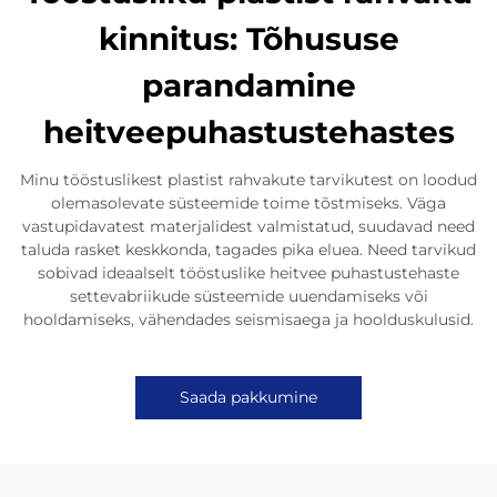
kinnitus: Tõhususe
parandamine
heitveepuhastustehastes
Minu tööstuslikest plastist rahvakute tarvikutest on loodud
olemasolevate süsteemide toime tõstmiseks. Väga
vastupidavatest materjalidest valmistatud, suudavad need
taluda rasket keskkonda, tagades pika eluea. Need tarvikud
sobivad ideaalselt tööstuslike heitvee puhastustehaste
settevabriikude süsteemide uuendamiseks või
hooldamiseks, vähendades seismisaega ja hoolduskulusid.
Saada pakkumine