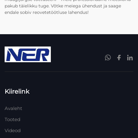
pakub täielikku tuge. Võtke meiega ühendust ja saage
endale sobiv reovetetöötluse lahendus!
Kiirelink
Avaleht
Tooted
Videod