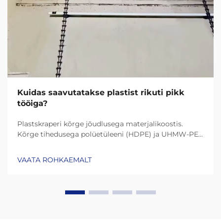
Kuidas saavutatakse plastist rikuti pikk
tööiga?
Plastskraperi kõrge jõudlusega materjalikoostis.
Kõrge tihedusega polüetüleeni (HDPE) ja UHMW-PE
(ultrakõrge molekulmassiga polüetüleen) roll
vastupidavuses. Tänapäeva plastskraperid kestavad
VAATA ROHKAEMALT
palju kauem tänu materjalidele nagu HDPE (kõrge
tihedusega polüetüleen) ja UHMW-PE (ultrakõrge
molekulmassiga polüetüleen)...