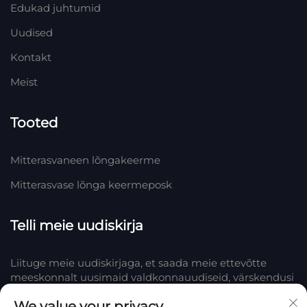
Edukad juhtumid
Uudised
Kontakt
Meist
Tooted
Mitterasvaneen lõngakeerme
Mitterasvase lõnga keermeposk
Telli meie uudiskirja
Liituge meie uudiskirjaga, et saada meie ettevõtte
meeskonnalt uusimaid valdkonnauudiseid, värskendusi
ja teadmisi.
We value your privacy