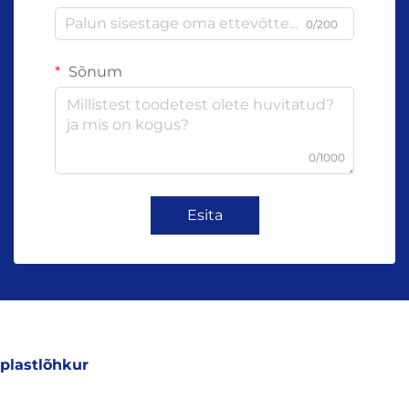
0/200
Sõnum
0/1000
Esita
plastlõhkur