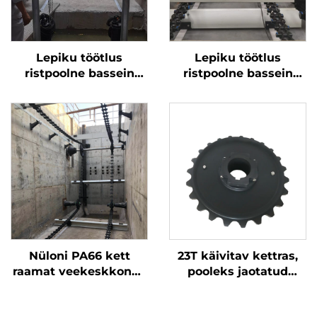
Lepiku töötlus
Lepiku töötlus
ristpoolne bassein
ristpoolne bassein
mitmeti keeblise
mitmeti keeblise
kraabiga mitmeti
kraabiga mitmeti
õhutegaga NH78
õhutegaga NH78
Nüloni PA66 kett
23T käivitav kettras,
raamat veekeskkonna
pooleks jaotatud
töötlemiseks
kettras on
kulumiskindel,