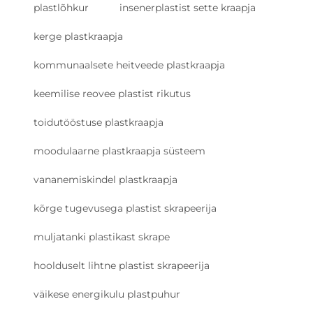
plastlõhkur
insenerplastist sette kraapja
kerge plastkraapja
kommunaalsete heitveede plastkraapja
keemilise reovee plastist rikutus
toidutööstuse plastkraapja
moodulaarne plastkraapja süsteem
vananemiskindel plastkraapja
kõrge tugevusega plastist skrapeerija
muljatanki plastikast skrape
hoolduselt lihtne plastist skrapeerija
väikese energikulu plastpuhur