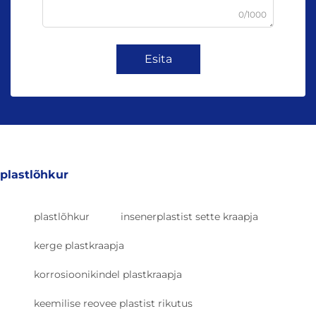
0/1000
Esita
plastlõhkur
plastlõhkur
insenerplastist sette kraapja
kerge plastkraapja
korrosioonikindel plastkraapja
keemilise reovee plastist rikutus