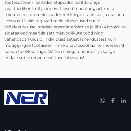
Tootesüsteemi kõikides etappides kehtib range
kvaliteedikontroll ja innovatiivsed tehnoloogiad, mille
tulemusena on meie seadmetel kõrge stabiilsus ja erakaua
kestvus. Lisaks tagavad meie lahendused suure
tööefektiivsuse, madala energiatarbimise ja lihtsa hoolduse,
aidates optimeerida settimisvoolikute tööd ning
vähendada kulusid. Individuaalsetest lahendustest kuni
müügijärgse toetuseeni – meie professionaalne meeskond
pakub täielikku tuge. Võtke meiega ühendust ja saage
endale sobiv reovetetöötluse lahendus!