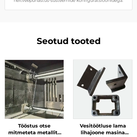
heitveepuhastus-süsteemide konfiguratsioonidega.
Seotud tooted
Tööstus otse
Vesitöötluse lama
mitmeteta metallita
lihajoone masina