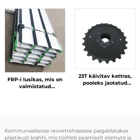
kettamurdunud vesi
Mittetalline lama
tehas kettamurdunud
23T käivitav kettras,
FRP-i lusikas, mis on
pooleks jaotatud
valmistatud
kettras on
imporditud smola ja
kulumiskindel,
kummitäisajaga
kergesti paigaldatav,
valgu PA6 on parem
kulumiskindlus
Kommunaalsesse reovettehasesse paigaldatakse
plastikust krahhi, mis töötleb peamiselt elamute ja