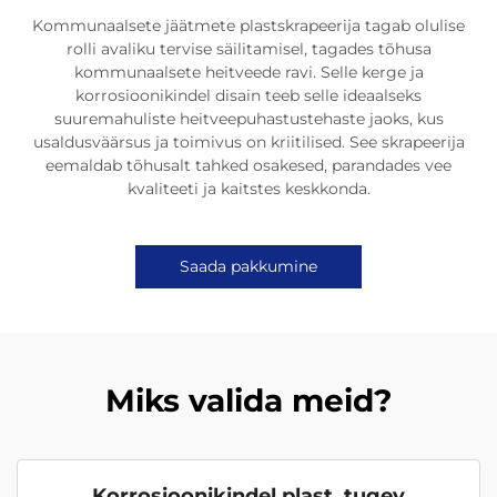
Kommunaalsete jäätmete plastskrapeerija tagab olulise
rolli avaliku tervise säilitamisel, tagades tõhusa
kommunaalsete heitveede ravi. Selle kerge ja
korrosioonikindel disain teeb selle ideaalseks
suuremahuliste heitveepuhastustehaste jaoks, kus
usaldusväärsus ja toimivus on kriitilised. See skrapeerija
eemaldab tõhusalt tahked osakesed, parandades vee
kvaliteeti ja kaitstes keskkonda.
Saada pakkumine
Miks valida meid?
Korrosioonikindel plast, tugev