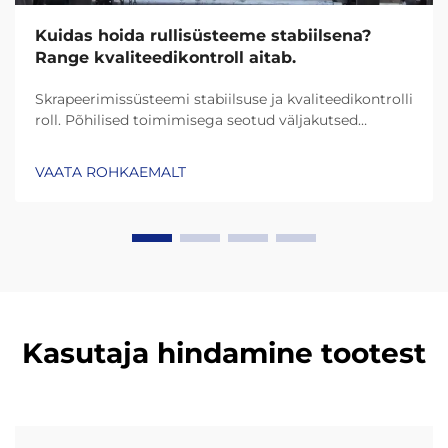
Kuidas hoida rullisüsteeme stabiilsena?
Range kvaliteedikontroll aitab.
Skrapeerimissüsteemi stabiilsuse ja kvaliteedikontrolli
roll. Põhilised toimimisega seotud väljakutsed
skrapeerimissüsteemides. Enamikus
skrapeerimissüsteemides tekivad probleemid näiteks
VAATA ROHKAEMALT
ebakindla materjali kogunemisega pindadele, ketid
lähevad joonest välja ja laager...
Kasutaja hindamine tootest