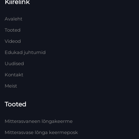
Kiirelink
Avaleht
Tooted
Videod
Edukad juhtumid
Uudised
Kontakt
Meist
Tooted
Mitterasvaneen lõngakeerme
Mitterasvase lõnga keermeposk