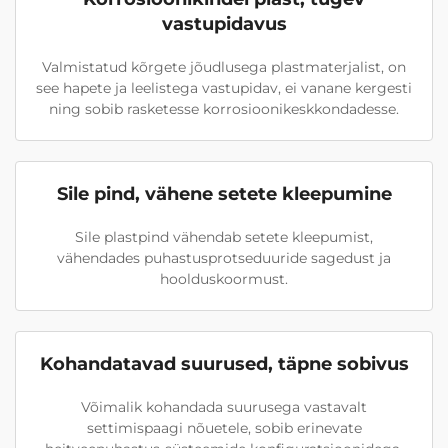
vastupidavus
Valmistatud kõrgete jõudlusega plastmaterjalist, on
see hapete ja leelistega vastupidav, ei vanane kergesti
ning sobib rasketesse korrosioonikeskkondadesse.
Sile pind, vähene setete kleepumine
Sile plastpind vähendab setete kleepumist,
vähendades puhastusprotseduuride sagedust ja
hoolduskoormust.
Kohandatavad suurused, täpne sobivus
Võimalik kohandada suurusega vastavalt
settimispaagi nõuetele, sobib erinevate