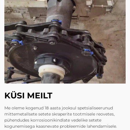
KÜSI MEILT
Me oleme kogenud 18 aasta jooksul spetsialiseerunud
mittemetallsete setete skraperite tootmisele reovetes,
pühendudes korrosioonikindlate vedelike setete
kogunemisega kaasnevate probleemide lahendamisele.