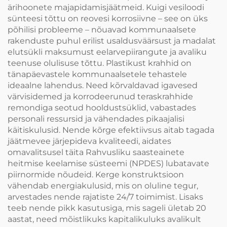
ärihoonete majapidamisjäätmeid. Kuigi vesiloodi
sünteesi tõttu on reovesi korrosiivne – see on üks
põhilisi probleeme – nõuavad kommunaalsete
rakenduste puhul erilist usaldusväärsust ja madalat
elutsükli maksumust eelarvepiirangute ja avaliku
teenuse olulisuse tõttu. Plastikust krahhid on
tänapäevastele kommunaalsetele tehastele
ideaalne lahendus. Need kõrvaldavad igavesed
värvisidemed ja korrodeerunud teraskrahhide
remondiga seotud hooldustsüklid, vabastades
personali ressursid ja vähendades pikaajalisi
käitiskulusid. Nende kõrge efektiivsus aitab tagada
jäätmevee järjepideva kvaliteedi, aidates
omavalitsusel täita Rahvusliku saasteainete
heitmise keelamise süsteemi (NPDES) lubatavate
piirnormide nõudeid. Kerge konstruktsioon
vähendab energiakulusid, mis on oluline tegur,
arvestades nende rajatiste 24/7 toimimist. Lisaks
teeb nende pikk kasutusiga, mis sageli ületab 20
aastat, need mõistlikuks kapitalikuluks avalikult