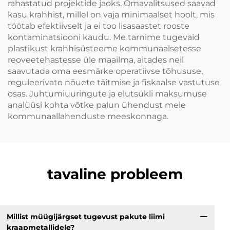
rahastatud projektide jaoks. Omavalitsused saavad
kasu krahhist, millel on vaja minimaalset hoolt, mis
töötab efektiivselt ja ei too lisasaastet rooste
kontaminatsiooni kaudu. Me tarnime tugevaid
plastikust krahhisüsteeme kommunaalsetesse
reoveetehastesse üle maailma, aitades neil
saavutada oma eesmärke operatiivse tõhususe,
reguleerivate nõuete täitmise ja fiskaalse vastutuse
osas. Juhtumiuuringute ja elutsükli maksumuse
analüüsi kohta võtke palun ühendust meie
kommunaallahenduste meeskonnaga.
tavaline probleem
Millist müügijärgset tugevust pakute liimi
kraapmetallidele?