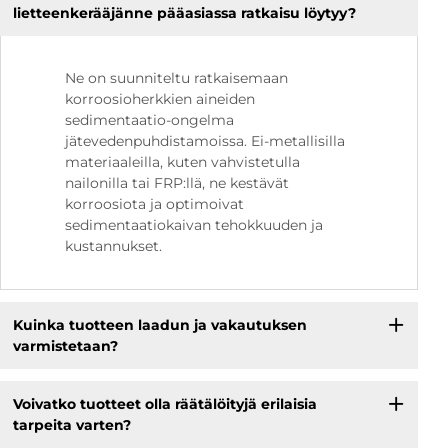
lietteenkerääjänne pääasiassa ratkaisu löytyy?
Ne on suunniteltu ratkaisemaan
korroosioherkkien aineiden
sedimentaatio-ongelma
jätevedenpuhdistamoissa. Ei-metallisilla
materiaaleilla, kuten vahvistetulla
nailonilla tai FRP:llä, ne kestävät
korroosiota ja optimoivat
sedimentaatiokaivan tehokkuuden ja
kustannukset.
Kuinka tuotteen laadun ja vakautuksen
varmistetaan?
Voivatko tuotteet olla räätälöityjä erilaisia
tarpeita varten?