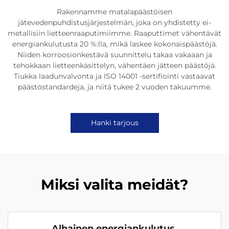
Rakennamme matalapäästöisen
jätevedenpuhdistusjärjestelmän, joka on yhdistetty ei-
metallisiin lietteenraaputimiimme. Raaputtimet vähentävät
energiankulutusta 20 %:lla, mikä laskee kokonaispäästöjä.
Niiden korroosionkestävä suunnittelu takaa vakaaan ja
tehokkaan lietteenkäsittelyn, vähentäen jätteen päästöjä.
Tiukka laadunvalvonta ja ISO 14001 -sertifiointi vastaavat
päästöstandardeja, ja niitä tukee 2 vuoden takuumme.
Hanki tarjous
Miksi valita meidät?
Alhainen energiankulutus,