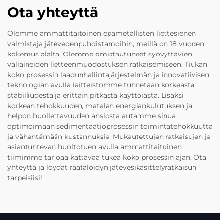
Ota yhteyttä
Olemme ammattitaitoinen epämetallisten liettesienen
valmistaja jätevedenpuhdistamoihin, meillä on 18 vuoden
kokemus alalta. Olemme omistautuneet syövyttävien
väliaineiden lietteenmuodostuksen ratkaisemiseen. Tiukan
koko prosessin laadunhallintajärjestelmän ja innovatiivisen
teknologian avulla laitteistomme tunnetaan korkeasta
stabiiliudesta ja erittäin pitkästä käyttöiästä. Lisäksi
korkean tehokkuuden, matalan energiankulutuksen ja
helpon huollettavuuden ansiosta autamme sinua
optimoimaan sedimentaatioprosessin toimintatehokkuutta
ja vähentämään kustannuksia. Mukautettujen ratkaisujen ja
asiantuntevan huoltotuen avulla ammattitaitoinen
tiimimme tarjoaa kattavaa tukea koko prosessin ajan. Ota
yhteyttä ja löydät räätälöidyn jätevesikäsittelyratkaisun
tarpeisiisi!