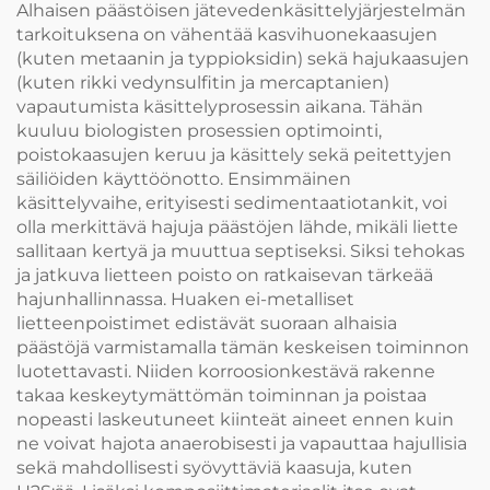
Alhaisen päästöisen jätevedenkäsittelyjärjestelmän
tarkoituksena on vähentää kasvihuonekaasujen
(kuten metaanin ja typpioksidin) sekä hajukaasujen
(kuten rikki vedynsulfitin ja mercaptanien)
vapautumista käsittelyprosessin aikana. Tähän
kuuluu biologisten prosessien optimointi,
poistokaasujen keruu ja käsittely sekä peitettyjen
säiliöiden käyttöönotto. Ensimmäinen
käsittelyvaihe, erityisesti sedimentaatiotankit, voi
olla merkittävä hajuja päästöjen lähde, mikäli liette
sallitaan kertyä ja muuttua septiseksi. Siksi tehokas
ja jatkuva lietteen poisto on ratkaisevan tärkeää
hajunhallinnassa. Huaken ei-metalliset
lietteenpoistimet edistävät suoraan alhaisia
päästöjä varmistamalla tämän keskeisen toiminnon
luotettavasti. Niiden korroosionkestävä rakenne
takaa keskeytymättömän toiminnan ja poistaa
nopeasti laskeutuneet kiinteät aineet ennen kuin
ne voivat hajota anaerobisesti ja vapauttaa hajullisia
sekä mahdollisesti syövyttäviä kaasuja, kuten