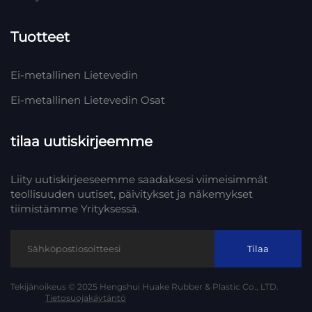
Tuotteet
Ei-metallinen Lietevedin
Ei-metallinen Lietevedin Osat
tilaa uutiskirjeemme
Liity uutiskirjeeseemme saadaksesi viimeisimmät
teollisuuden uutiset, päivitykset ja näkemykset
tiimistämme Yrityksessä.
Tilaa
Tekijänoikeus © 2025 Hengshui Huake Rubber & Plastic Co., LTD.
Tietosuojakäytäntö