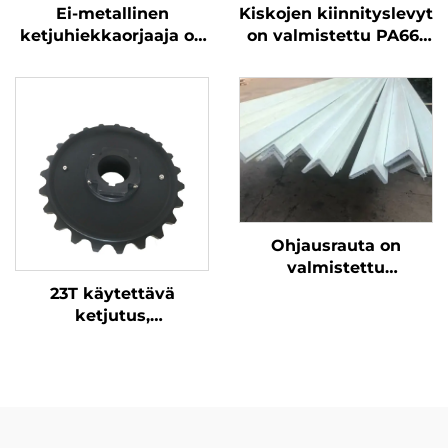
Ei-metallinen
Kiskojen kiinnityslevyt
ketjuhiekkaorjaaja on
on valmistettu PA66-
helppo asentaa ja
muovista ja ne ovat
seilla on pitkä
korroosionkestäviä
käyttöelämä
Ohjausrauta on
valmistettu
lasikuituvahvisteisesta
23T käytettävä
muovista, joka on
ketjutus,
korroosionkestävää ja
halkaisukappaleen
kevyempää
kulumisvastoinen,
helppo asentaa, valura
PA6 on parempi
kulumisvastus