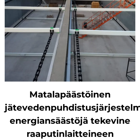
Matalapäästöinen
jätevedenpuhdistusjärjestel
energiansäästöjä tekevine
raaputinlaitteineen