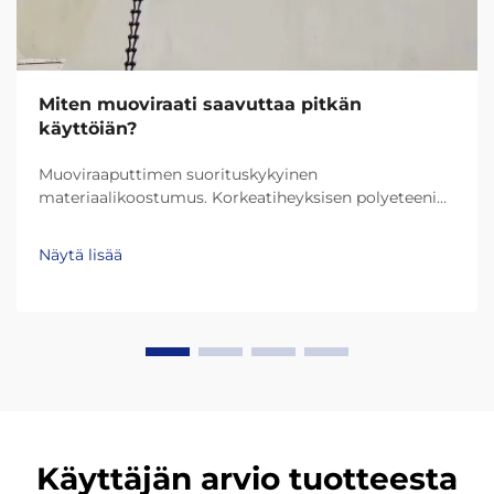
Miten muoviraati saavuttaa pitkän
käyttöiän?
Muoviraaputtimen suorituskykyinen
materiaalikoostumus. Korkeatiheyksisen polyeteenin
(HDPE) ja erittäin korkean molekyylikansuuden
polyeteenin (UHMW-PE) rooli kestävyydessä.
Näytä lisää
Nykypäivän muoviraaputtimet kestävät paljon
pidempään kiitos materiaaleihin kuten HDPE
(korkeatiheyksinen polyeteeni) ja UHMW-PE (erittäin
korkean molekyyliketjun polyeteeni)...
Käyttäjän arvio tuotteesta