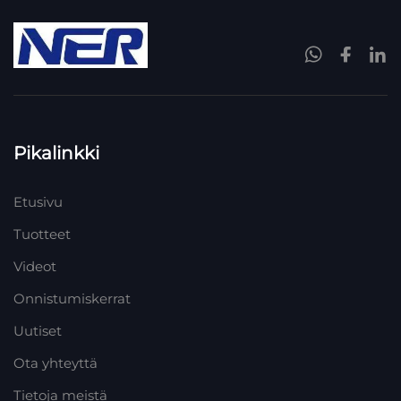
Pikalinkki
Etusivu
Tuotteet
Videot
Onnistumiskerrat
Uutiset
Ota yhteyttä
Tietoja meistä