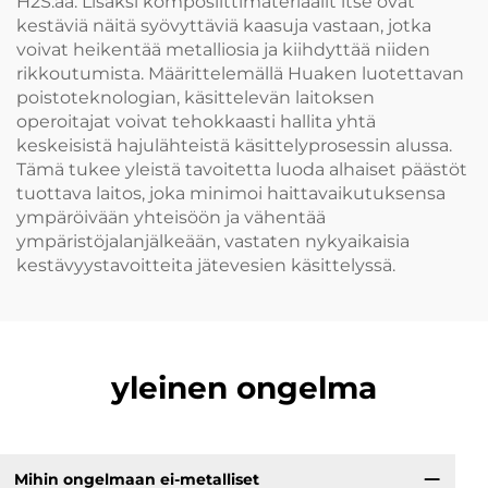
H2S:ää. Lisäksi komposiittimateriaalit itse ovat
kestäviä näitä syövyttäviä kaasuja vastaan, jotka
voivat heikentää metalliosia ja kiihdyttää niiden
rikkoutumista. Määrittelemällä Huaken luotettavan
poistoteknologian, käsittelevän laitoksen
operoitajat voivat tehokkaasti hallita yhtä
keskeisistä hajulähteistä käsittelyprosessin alussa.
Tämä tukee yleistä tavoitetta luoda alhaiset päästöt
tuottava laitos, joka minimoi haittavaikutuksensa
ympäröivään yhteisöön ja vähentää
ympäristöjalanjälkeään, vastaten nykyaikaisia
kestävyystavoitteita jätevesien käsittelyssä.
yleinen ongelma
Mihin ongelmaan ei-metalliset