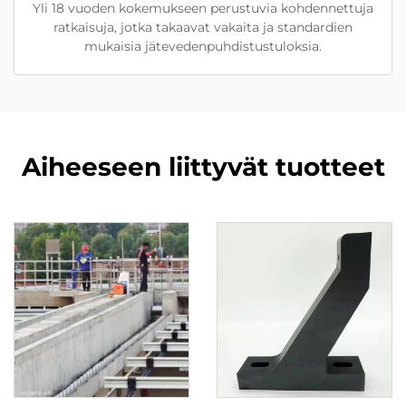
Yli 18 vuoden kokemukseen perustuvia kohdennettuja
ratkaisuja, jotka takaavat vakaita ja standardien
mukaisia jätevedenpuhdistustuloksia.
Aiheeseen liittyvät tuotteet