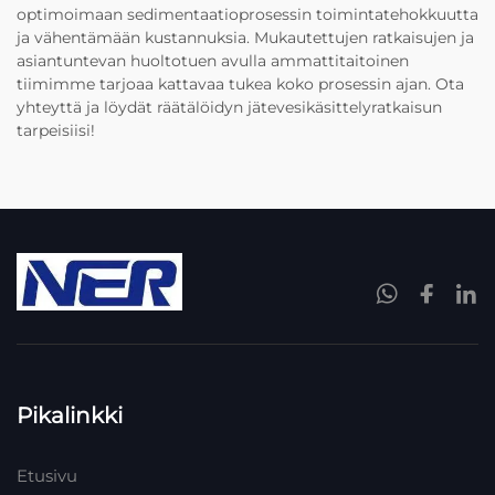
optimoimaan sedimentaatioprosessin toimintatehokkuutta
ja vähentämään kustannuksia. Mukautettujen ratkaisujen ja
asiantuntevan huoltotuen avulla ammattitaitoinen
tiimimme tarjoaa kattavaa tukea koko prosessin ajan. Ota
yhteyttä ja löydät räätälöidyn jätevesikäsittelyratkaisun
tarpeisiisi!
Pikalinkki
Etusivu