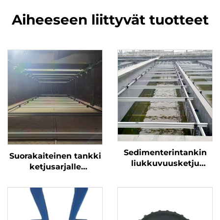
Aiheeseen liittyvät tuotteet
Sedimenterintankin
Suorakaiteinen tankki
liukkuvuusketju
ketjusarjalle
152.4mm
liukkuvuuden
käsittelemiseksi, ei-
metallinen ketjusarja
liukkuvuuden