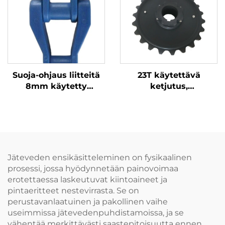
käsittelemiseksi
Suoja-ohjaus liitteitä
23T käytettävä
8mm käytetty
ketjutus,
muoviketju
halkaisukappaleen
kuljetusketju
kulumisvastoinen,
helppo asentaa, valura
PA6 on parempi
kulumisvastus
Jäteveden ensikäsitteleminen on fysikaalinen
prosessi, jossa hyödynnetään painovoimaa
erotettaessa laskeutuvat kiintoaineet ja
pintaeritteet nestevirrasta. Se on
perustavanlaatuinen ja pakollinen vaihe
useimmissa jätevedenpuhdistamoissa, ja se
vähentää merkittävästi saastepitoisuutta ennen