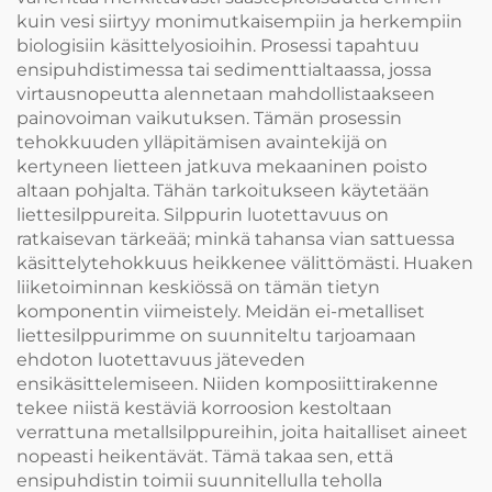
kuin vesi siirtyy monimutkaisempiin ja herkempiin
biologisiin käsittelyosioihin. Prosessi tapahtuu
ensipuhdistimessa tai sedimenttialtaassa, jossa
virtausnopeutta alennetaan mahdollistaakseen
painovoiman vaikutuksen. Tämän prosessin
tehokkuuden ylläpitämisen avaintekijä on
kertyneen lietteen jatkuva mekaaninen poisto
altaan pohjalta. Tähän tarkoitukseen käytetään
liettesilppureita. Silppurin luotettavuus on
ratkaisevan tärkeää; minkä tahansa vian sattuessa
käsittelytehokkuus heikkenee välittömästi. Huaken
liiketoiminnan keskiössä on tämän tietyn
komponentin viimeistely. Meidän ei-metalliset
liettesilppurimme on suunniteltu tarjoamaan
ehdoton luotettavuus jäteveden
ensikäsittelemiseen. Niiden komposiittirakenne
tekee niistä kestäviä korroosion kestoltaan
verrattuna metallsilppureihin, joita haitalliset aineet
nopeasti heikentävät. Tämä takaa sen, että
ensipuhdistin toimii suunnitellulla teholla