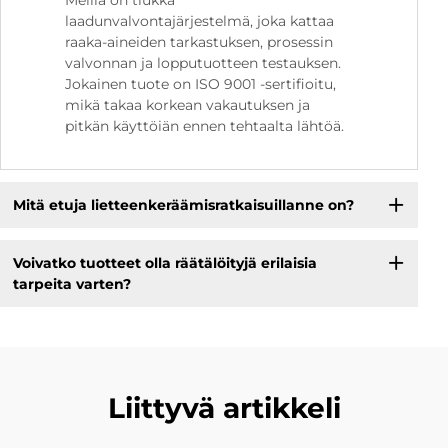
Meillä on tiukka
laadunvalvontajärjestelmä, joka kattaa
raaka-aineiden tarkastuksen, prosessin
valvonnan ja lopputuotteen testauksen.
Jokainen tuote on ISO 9001 -sertifioitu,
mikä takaa korkean vakautuksen ja
pitkän käyttöiän ennen tehtaalta lähtöä.
Mitä etuja lietteenkeräämisratkaisuillanne on?
Voivatko tuotteet olla räätälöityjä erilaisia
tarpeita varten?
Liittyvä artikkeli