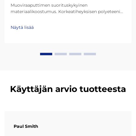
Muoviraaputtimen suorituskykyinen
materiaalikoostumus. Korkeatiheyksisen polyeteenin
(HDPE) ja erittäin korkean molekyylikansuuden
polyeteenin (UHMW-PE) rooli kestävyydessä.
Näytä lisää
Nykypäivän muoviraaputtimet kestävät paljon
pidempään kiitos materiaaleihin kuten HDPE
(korkeatiheyksinen polyeteeni) ja UHMW-PE (erittäin
korkean molekyyliketjun polyeteeni)...
Käyttäjän arvio tuotteesta
Paul Smith