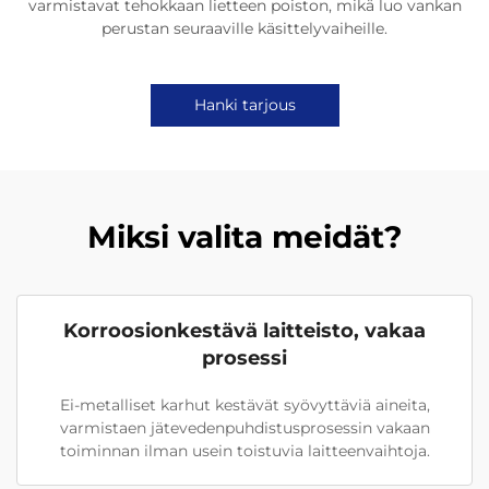
varmistavat tehokkaan lietteen poiston, mikä luo vankan
perustan seuraaville käsittelyvaiheille.
Hanki tarjous
Miksi valita meidät?
Korroosionkestävä laitteisto, vakaa
prosessi
Ei-metalliset karhut kestävät syövyttäviä aineita,
varmistaen jätevedenpuhdistusprosessin vakaan
toiminnan ilman usein toistuvia laitteenvaihtoja.