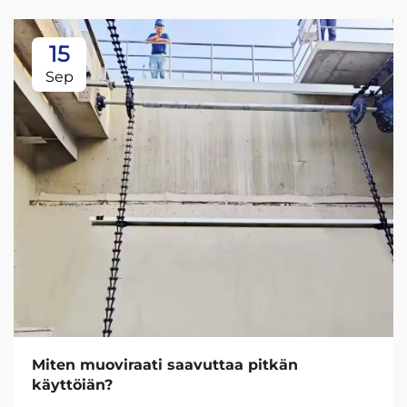
15
Sep
Miten muoviraati saavuttaa pitkän
käyttöiän?