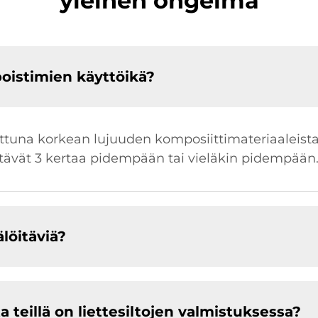
yleinen ongelma
poistimien käyttöikä?
rattuna korkean lujuuden komposiittimateriaaleist
estävät 3 kertaa pidempään tai vieläkin pidempään
älöitäviä?
teillä on liettesiltojen valmistuksessa?