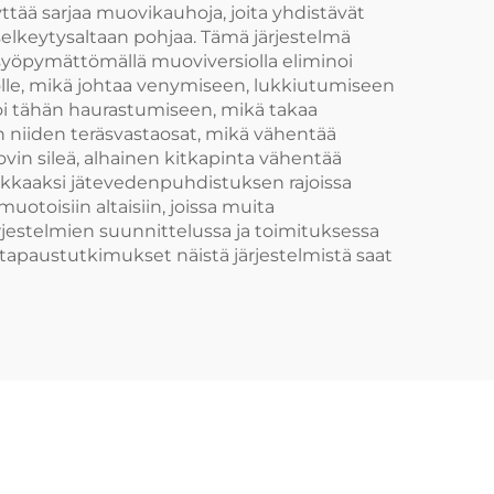
tonnia
ttää sarjaa muovikauhoja, joita yhdistävät
selkeytysaltaan pohjaa. Tämä järjestelmä
 syöpymättömällä muoviversiolla eliminoi
siolle, mikä johtaa venymiseen, lukkiutumiseen
agoi tähän haurastumiseen, mikä takaa
 niiden teräsvastaosat, mikä vähentää
ovin sileä, alhainen kitkapinta vähentää
okkaaksi jätevedenpuhdistuksen rajoissa
otoisiin altaisiin, joissa muita
ärjestelmien suunnittelussa ja toimituksessa
 tapaustutkimukset näistä järjestelmistä saat