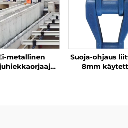
Ei-metallinen
Suoja-ohjaus liit
juhiekkaorjaaja
8mm käytett
elppo asentaa ja
muoviketju
eilla on pitkä
kuljetusketj
käyttöelämä