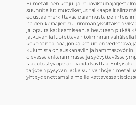
Ei-metallinen ketju- ja muovikauhajärjestelmä
suunnitellut muoviketjut tai kaapelit siirtä
edustaa merkittävää parannusta perinteisiin 
näiden kerääjien suurimman yksittäisen vikaan
ja lopulta katkeamiseen, aiheuttaen pitkää kä
jatkuvan ja luotettavan toiminnan vähäisell
kokonaispainoa, jonka ketjun on vedettävä, ja
kulumista ohjauskanaviin ja hammaspyöriin. 
olevassa ankarammassa ja syövyttävässä ympäri
raaputustyyppejä ei voida käyttää. Erityisalo
tarjoten pysyvän ratkaisun vanhojen metallir
yhteydenottamalla meille kattavassa tiedoss