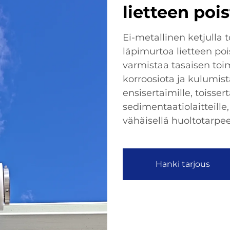
lietteen poi
Ei-metallinen ketjulla
läpimurtoa lietteen po
varmistaa tasaisen to
korroosiota ja kulumis
ensisertaimille, toisser
sedimentaatiolaitteille
vähäisellä huoltotarpee
Hanki tarjous