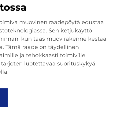
stossa
 toimiva muovinen raadepöytä edustaa
istoteknologiassa. Sen ketjukäyttö
iminnan, kun taas muovirakenne kestää
ta. Tämä raade on täydellinen
taimille ja tehokkaasti toimiville
, tarjoten luotettavaa suorituskykyä
lla.