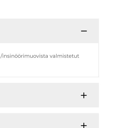
a/insinöörimuovista valmistetut
.