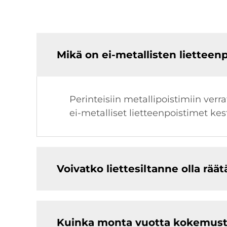
Mikä on ei-metallisten lietteen
Perinteisiin metallipoistimiin ver
ei-metalliset lietteenpoistimet k
Voivatko liettesiltanne olla räät
Kuinka monta vuotta kokemusta 