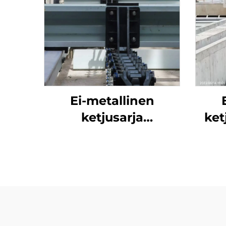
Ei-metallinen
ketjusarja
ket
sedimenterintankille
on h
ja jätetankille
s
varastossa