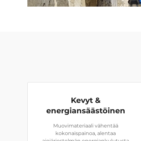
Kevyt &
energiansäästöinen
Muovimateriaali vähentää
kokonaispainoa, alentaa
ajojärjestelmän energiankulutusta