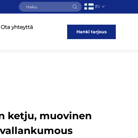
FI
Ota yhteyttä
Hanki tarjous
en ketju, muovinen
 vallankumous