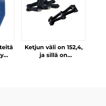
teitä
Ketjun väli on 152,4,
y
ja sillä on
erinomainen
u
kulumisvastus. Tuote
koostuu kolmesta
osasta, se on helppo
asentaa ja sen
murtolujuus on yli 3