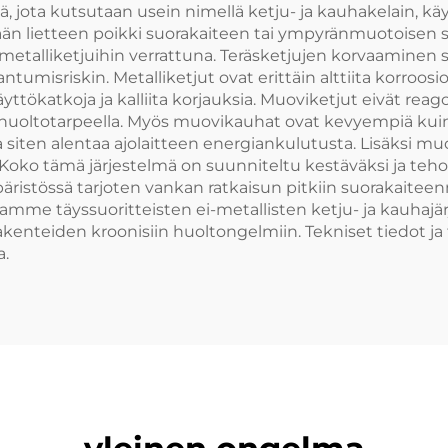
, jota kutsutaan usein nimellä ketju- ja kauhakelain, käy
mään lietteen poikki suorakaiteen tai ympyränmuotoisen 
metalliketjuihin verrattuna. Teräsketjujen korvaaminen
tumisriskin. Metalliketjut ovat erittäin alttiita korroo
yttökatkoja ja kalliita korjauksia. Muoviketjut eivät re
ä huoltotarpeella. Myös muovikauhat ovat kevyempiä kuin
 siten alentaa ajolaitteen energiankulutusta. Lisäksi mu
Koko tämä järjestelmä on suunniteltu kestäväksi ja teh
stössä tarjoten vankan ratkaisun pitkiin suorakaiteenmu
itamme täyssuoritteisten ei-metallisten ketju- ja kauhaj
akenteiden kroonisiin huoltongelmiin. Tekniset tiedot ja
a.