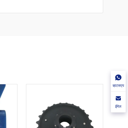
व्हाटसएप
ईमेल