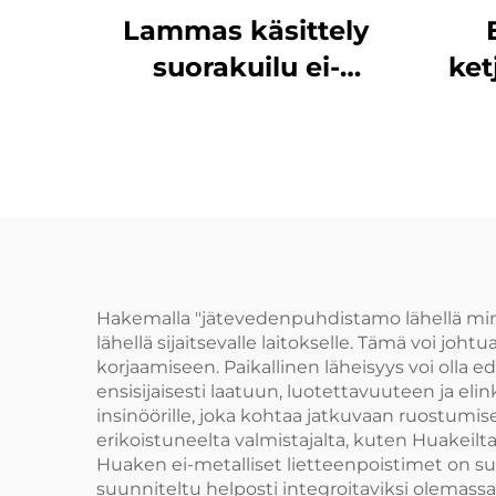
Lammas käsittely
suorakuilu ei-
ket
metallinen
on h
ketjuhiekkaorjaaja
s
ei-metallinen rata
NH78
Hakemalla "jätevedenpuhdistamo lähellä minua" 
lähellä sijaitsevalle laitokselle. Tämä voi jo
korjaamiseen. Paikallinen läheisyys voi olla ed
ensisijaisesti laatuun, luotettavuuteen ja eli
insinöörille, joka kohtaa jatkuvaan ruostumis
erikoistuneelta valmistajalta, kuten Huakeilt
Huaken ei-metalliset lietteenpoistimet on 
suunniteltu helposti integroitaviksi olemass