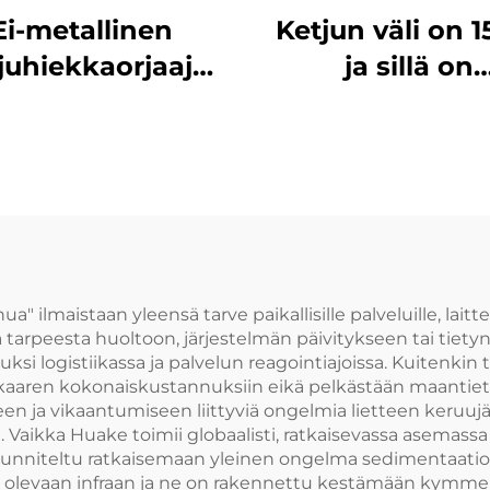
Ei-metallinen
Ketjun väli on 1
juhiekkaorjaaja
ja sillä on
elppo asentaa ja
erinomaine
eilla on pitkä
kulumisvastus. 
käyttöelämä
koostuu kolme
osasta, se on h
asentaa ja s
murtolujuus on 
tonnia
ilmaistaan yleensä tarve paikallisille palveluille, laitte
htua tarpeesta huoltoon, järjestelmän päivitykseen tai tie
uksi logistiikassa ja palvelun reagointiajoissa. Kuitenkin 
nkaaren kokonaiskustannuksiin eikä pelkästään maantieteell
een ja vikaantumiseen liittyviä ongelmia lietteen keruujä
a. Vaikka Huake toimii globaalisti, ratkaisevassa asemas
suunniteltu ratkaisemaan yleinen ongelma sedimentaati
a olevaan infraan ja ne on rakennettu kestämään kymmeni