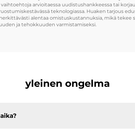
i vaihtoehtoja arvioitaessa uudistushankkeessa tai korj
ostumiskestävässä teknologiassa. Huaken tarjous edustaa
 merkittävästi alentaa omistuskustannuksia, mikä tekee
vuuden ja tehokkuuden varmistamiseksi.
yleinen ongelma
uaika?