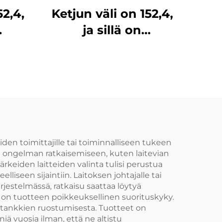
52,4,
Ketjun väli on 152,4,
ja sillä on
n
erinomainen
Tuote
kulumisvastus. Tuote
sta
koostuu kolmesta
elppo
osasta, se on helppo
en
asentaa ja sen
yli 3
murtolujuus on yli 3
tonnia
iden toimittajille tai toiminnalliseen tukeen
tyn ongelman ratkaisemiseen, kuten laitevian
tärkeiden laitteiden valinta tulisi perustua
iseen sijaintiin. Laitoksen johtajalle tai
rjestelmässä, ratkaisu saattaa löytyä
sa on tuotteen poikkeuksellinen suorituskyky.
otankkien ruostumisesta. Tuotteet on
ä vuosia ilman, että ne altistu