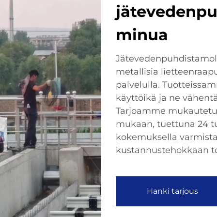
jätevedenpu
minua
Jätevedenpuhdistamoll
metallisia lietteenraapu
palvelulla. Tuotteissa
käyttöikä ja ne vähent
Tarjoamme mukautetun
mukaan, tuettuna 24 tu
kokemuksella varmist
kustannustehokkaan to
Hanki tarjous