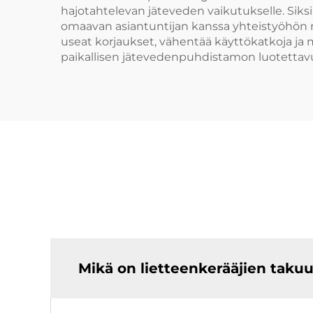
hajotahtelevan jäteveden vaikutukselle. Siks
omaavan asiantuntijan kanssa yhteistyöhön ru
useat korjaukset, vähentää käyttökatkoja ja
paikallisen jätevedenpuhdistamon luotetta
Mikä on lietteenkerääjien taku