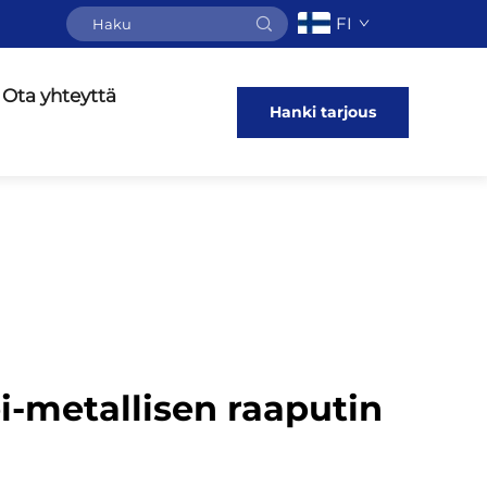
FI
Ota yhteyttä
Hanki tarjous
i-metallisen raaputin