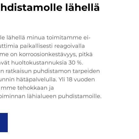
hdistamolle lähellä
e lähellä minua toimitamme ei-
ttimia paikallisesti reagoivalla
mme on korroosionkestävyys, pitkä
ävät huoltokustannuksia 30 %.
 ratkaisun puhdistamon tarpeiden
nnin hätäpalvelulla. Yli 18 vuoden
amme tehokkaan ja
iminnan lähialueen puhdistamoille.