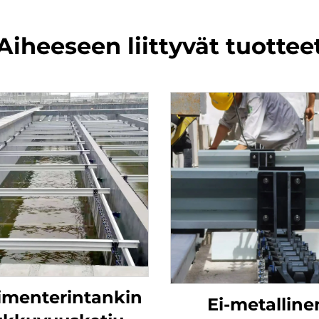
Aiheeseen liittyvät tuottee
imenterintankin
Ei-metalline