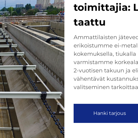
toimittajia: 
taattu
Ammattilaisten jäteve
erikoistumme ei-metalli
kokemuksella, tiukalla 
varmistamme korkealaat
2-vuotisen takuun ja e
vähentävät kustannuks
valitseminen tarkoitta
Hanki tarjous