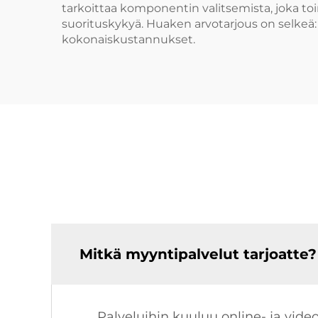
tarkoittaa komponentin valitsemista, joka to
suorituskykyä. Huaken arvotarjous on selkeä
kokonaiskustannukset.
Mitkä myyntipalvelut tarjoatte?
Palveluihin kuuluu online- ja vid