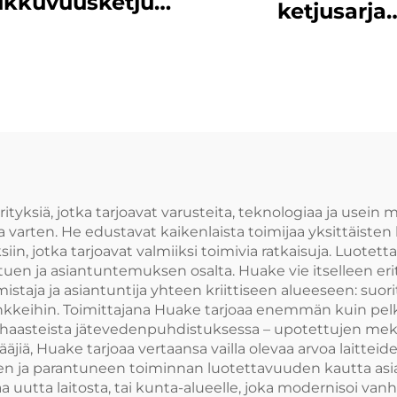
iukkuvuusketju
ketjusarja
152.4mm
sedimenterintan
ja jätetankill
varastossa
yksiä, jotka tarjoavat varusteita, teknologiaa ja usein m
a varten. He edustavat kaikenlaista toimijaa yksittäist
ksiin, jotka tarjoavat valmiiksi toimivia ratkaisuja. Luote
 tuen ja asiantuntemuksen osalta. Huake vie itselleen er
mistaja ja asiantuntija yhteen kriittiseen alueeseen: suorit
kkeihin. Toimittajana Huake tarjoaa enemmän kuin pelkkiä
aasteista jätevedenpuhdistuksessa – upotettujen mekaa
ääjiä, Huake tarjoaa vertaansa vailla olevaa arvoa laitt
ja parantuneen toiminnan luotettavuuden kautta asiakk
uutta laitosta, tai kunta-alueelle, joka modernisoi van