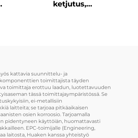
ketjutus,
kille
halkaisukappaleen
e
kulumisvastoinen,
helppo asentaa,
valura PA6 on
parempi
kulumisvastus
yös kattavia suunnittelu- ja
en komponenttien toimittajista täyden
ttava toimittaja erottuu laadun, luotettavuuden
ityisaseman tässä toimittajaympäristössä. Se
uskykyisiin, ei-metallisiin
 laitteita; se tarjoaa pitkäaikaisen
nisten osien korroosio. Tarjoamalla
eiden pidentyneen käyttöiän, huomattavasti
ailleen. EPC-toimijalle (Engineering,
haa laitosta, Huaken kanssa yhteistyö