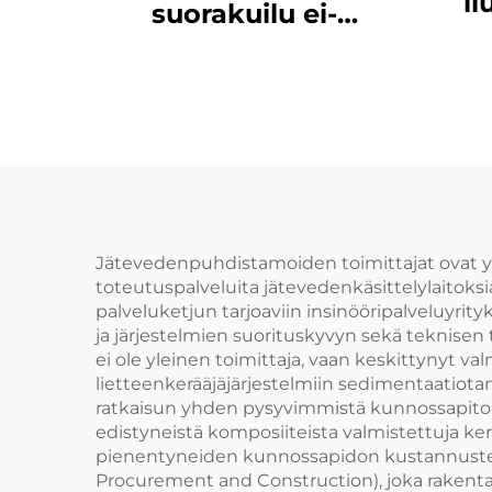
l
suorakuilu ei-
metallinen
ketjuhiekkaorjaaja
ei-metallinen rata
NH78
Jätevedenpuhdistamoiden toimittajat ovat yrit
toteutuspalveluita jätevedenkäsittelylaitoksi
palveluketjun tarjoaviin insinööripalveluyrity
ja järjestelmien suorituskyvyn sekä teknisen
ei ole yleinen toimittaja, vaan keskittynyt val
lietteenkerääjäjärjestelmiin sedimentaatiotan
ratkaisun yhden pysyvimmistä kunnossapitoh
edistyneistä komposiiteista valmistettuja ker
pienentyneiden kunnossapidon kustannusten 
Procurement and Construction), joka rakentaa 