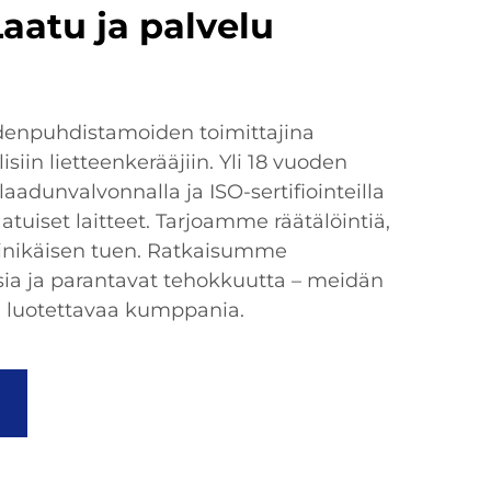
Laatu ja palvelu
denpuhdistamoiden toimittajina
siin lietteenkerääjiin. Yli 18 vuoden
laadunvalvonnalla ja ISO-sertifiointeilla
uiset laitteet. Tarjoamme räätälöintiä,
linikäisen tuen. Ratkaisumme
ia ja parantavat tehokkuutta – meidän
a luotettavaa kumppania.