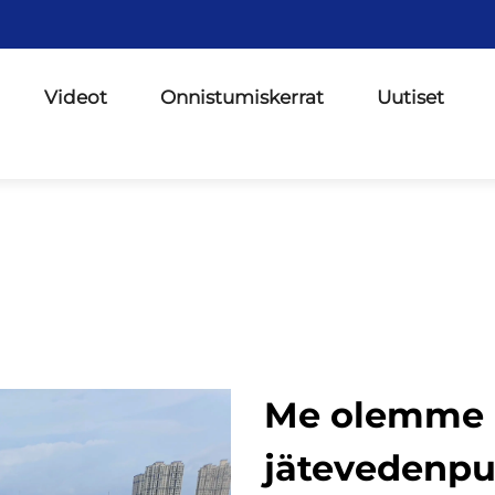
Videot
Onnistumiskerrat
Uutiset
Me olemme l
jätevedenp