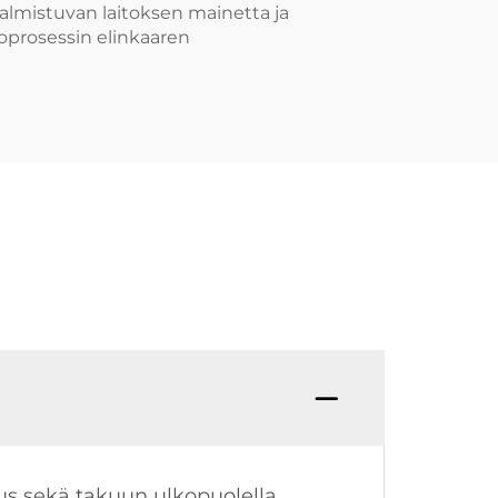
almistuvan laitoksen mainetta ja
oprosessin elinkaaren
tus sekä takuun ulkopuolella