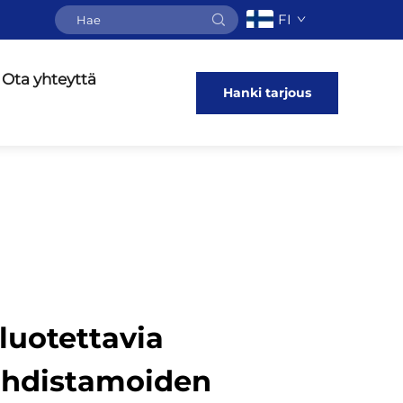
FI
Ota yhteyttä
Hanki tarjous
uotettavia
uhdistamoiden