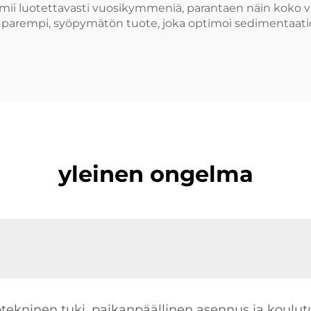
imii luotettavasti vuosikymmeniä, parantaen näin koko v
: parempi, syöpymätön tuote, joka optimoi sedimentaati
yleinen ongelma
eotekninen tuki, paikanpäällinen asennus ja koulu