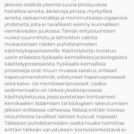
jätevesi sisältää yleensä suuria pitoisuuksia
haitallisia aineita, ääriarvoja pH:ssa, myrkyllisiä
aineita, raskasmetalleja ja monimutkaisia orgaanisia
yhdisteitä, joita ei tavallisesti esiinny kunnallisen
viemäriveden joukossa. Tämän erityisluonteen
vuoksi suunnittelu ja laitteiston valinta
mukautetaan näiden puhdistamoiden
käsittelykapasiteeteille. Käsittelyketju koostuu
usein erilaisista fysikaalis-kemiallisista ja biologisista
käsittelyprosesseista. Fysikaalis-kemiallisia
prosesseja ovat muun muassa saostus, erilaiset
hapetusmenetelmät, edistyneet hapetusprosessit
sekä kalvo- tai membraaniprosessit. Lisäksi
sedimentaatio on tärkeä yksikköprosessi
käsittelyketjussa, jossa poistetaan kiintoaineet
kemikaalien lisäämisen tai biologisen rakeutumisen
jälkeen erillisessä vaiheessa. Näissä erittäin kovissa
olosuhteissa tavalliset laitteet kuluvat nopeasti.
Tällaisten puhdistamoiden osalta Huake toimittaa
erittäin tärkeän varustuksen: korroosionkestäviä ei-