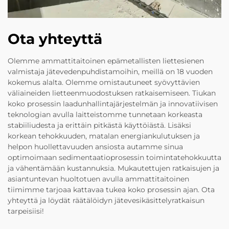
Ota yhteyttä
Olemme ammattitaitoinen epämetallisten liettesienen
valmistaja jätevedenpuhdistamoihin, meillä on 18 vuoden
kokemus alalta. Olemme omistautuneet syövyttävien
väliaineiden lietteenmuodostuksen ratkaisemiseen. Tiukan
koko prosessin laadunhallintajärjestelmän ja innovatiivisen
teknologian avulla laitteistomme tunnetaan korkeasta
stabiiliudesta ja erittäin pitkästä käyttöiästä. Lisäksi
korkean tehokkuuden, matalan energiankulutuksen ja
helpon huollettavuuden ansiosta autamme sinua
optimoimaan sedimentaatioprosessin toimintatehokkuutta
ja vähentämään kustannuksia. Mukautettujen ratkaisujen ja
asiantuntevan huoltotuen avulla ammattitaitoinen
tiimimme tarjoaa kattavaa tukea koko prosessin ajan. Ota
yhteyttä ja löydät räätälöidyn jätevesikäsittelyratkaisun
tarpeisiisi!