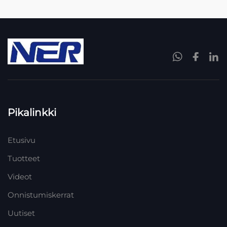
Pikalinkki
Etusivu
Tuotteet
Videot
Onnistumiskerrat
Uutiset