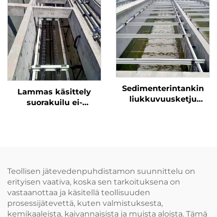
tukialusteet, ketju-
kiskaisin
Sedimenterintankin
Lammas käsittely
liukkuvuusketju
suorakuilu ei-
152.4mm
metallinen
ketjuhiekkaorjaaja ei-
metallinen rata NH78
Teollisen jätevedenpuhdistamon suunnittelu on
erityisen vaativa, koska sen tarkoituksena on
vastaanottaa ja käsitellä teollisuuden
prosessijätevettä, kuten valmistuksesta,
kemikaaleista, kaivannaisista ja muista aloista. Tämä