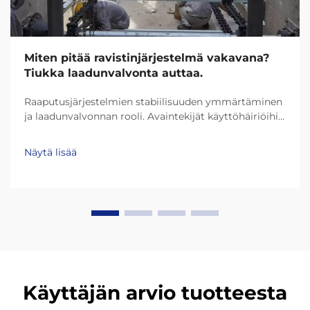
Miten pitää ravistinjärjestelmä vakavana?
Tiukka laadunvalvonta auttaa.
Raaputusjärjestelmien stabiilisuuden ymmärtäminen
ja laadunvalvonnan rooli. Avaintekijät käyttöhäiriöihin
raaputusjärjestelmissä. Useimmat
raaputusjärjestelmät kohtaavat ongelmia, kuten
Näytä lisää
epätasainen materiaalin kertyminen pinnalle, ketjut
menevät virheasentoon ja laakeri...
Käyttäjän arvio tuotteesta