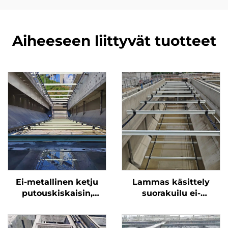
Aiheeseen liittyvät tuotteet
Ei-metallinen ketju
Lammas käsittely
putouskiskaisin,
suorakuilu ei-
vaakasuuntainen
metallinen
virtauskiskaisin,
ketjuhiekkaorjaaja ei-
jätesuolan käsittely
metallinen rata NH78