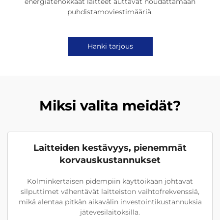
energiatehokkaat laitteet auttavat noudattamaan
puhdistamoviestimääriä.
Hanki tarjous
Miksi valita meidät?
Laitteiden kestävyys, pienemmät
korvauskustannukset
Kolminkertaisen pidempiin käyttöikään johtavat
silputtimet vähentävät laitteiston vaihtofrekvenssiä,
mikä alentaa pitkän aikavälin investointikustannuksia
jätevesilaitoksilla.