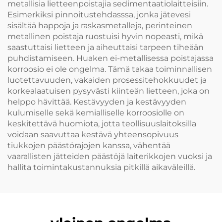
metallisia lietteenpoistajia sedimentaatiolaitteisiin.
Esimerkiksi pinnoitustehdasssa, jonka jätevesi
sisältää happoja ja raskasmetalleja, perinteinen
metallinen poistaja ruostuisi hyvin nopeasti, mikä
saastuttaisi lietteen ja aiheuttaisi tarpeen tiheään
puhdistamiseen. Huaken ei-metallisessa poistajassa
korroosio ei ole ongelma. Tämä takaa toiminnallisen
luotettavuuden, vakaiden prosessitehokkuudet ja
korkealaatuisen pysyvästi kiinteän lietteen, joka on
helppo hävittää. Kestävyyden ja kestävyyden
kulumiselle sekä kemialliselle korroosiolle on
keskitettävä huomiota, jotta teollisuuslaitoksilla
voidaan saavuttaa kestävä yhteensopivuus
tiukkojen päästörajojen kanssa, vähentää
vaarallisten jätteiden päästöjä laiterikkojen vuoksi ja
hallita toimintakustannuksia pitkillä aikaväleillä.