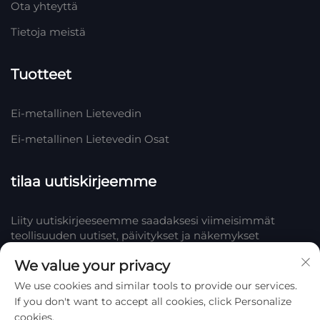
Ota yhteyttä
Tietoja meistä
Tuotteet
Ei-metallinen Lietevedin
Ei-metallinen Lietevedin Osat
tilaa uutiskirjeemme
Liity uutiskirjeeseemme saadaksesi viimeisimmät
teollisuuden uutiset, päivitykset ja näkemykset
tiimistämme Yrityksessä.
We value your privacy
We use cookies and similar tools to provide our services.
Tilaa
If you don't want to accept all cookies, click Personalize
cookies.