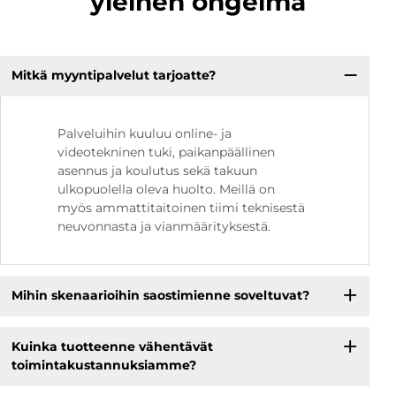
yleinen ongelma
Mitkä myyntipalvelut tarjoatte?
Palveluihin kuuluu online- ja
videotekninen tuki, paikanpäällinen
asennus ja koulutus sekä takuun
ulkopuolella oleva huolto. Meillä on
myös ammattitaitoinen tiimi teknisestä
neuvonnasta ja vianmäärityksestä.
Mihin skenaarioihin saostimienne soveltuvat?
Kuinka tuotteenne vähentävät
toimintakustannuksiamme?