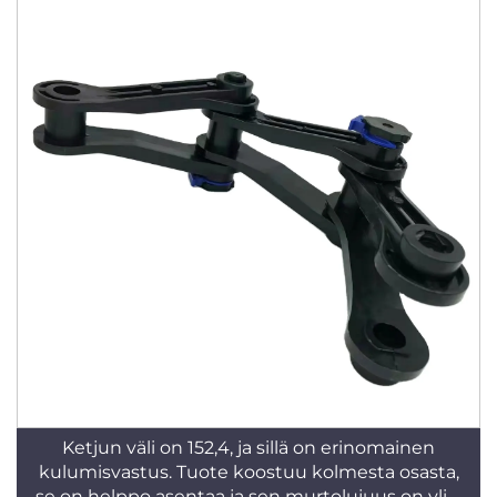
Ketjun väli on 152,4, ja sillä on erinomainen
kulumisvastus. Tuote koostuu kolmesta osasta,
se on helppo asentaa ja sen murtolujuus on yli 3