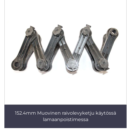
152.4mm Muovinen raivolevyketju käytössä
lamaanpoistimessa