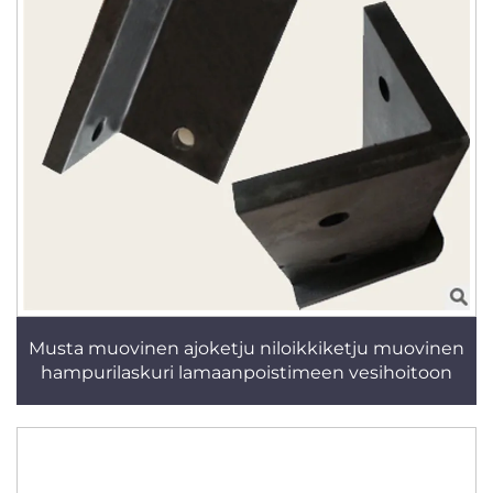
Musta muovinen ajoketju niloikkiketju muovinen
hampurilaskuri lamaanpoistimeen vesihoitoon