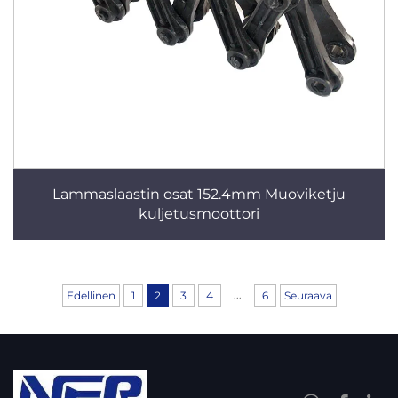
Lammaslaastin osat 152.4mm Muoviketju
kuljetusmoottori
...
Edellinen
1
2
3
4
6
Seuraava