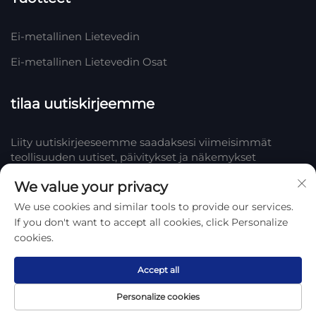
Ei-metallinen Lietevedin
Ei-metallinen Lietevedin Osat
tilaa uutiskirjeemme
Liity uutiskirjeeseemme saadaksesi viimeisimmät
teollisuuden uutiset, päivitykset ja näkemykset
tiimistämme Yrityksessä.
We value your privacy
We use cookies and similar tools to provide our services.
Tilaa
If you don't want to accept all cookies, click Personalize
cookies.
Tekijänoikeus © 2025 Hengshui Huake Rubber & Plastic Co., LTD.
Tietosuojakäytäntö
Accept all
Personalize cookies
Etusivu
Tuote
Tietoa
Ota yhteyttä