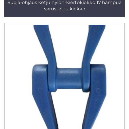
Suoja-ohjaus ketju nylon-kiertokiekko 17 hampua
varustettu kiekko