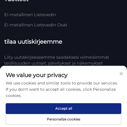
Ei-metallinen Lietevedin
Ei-metallinen Lietevedin Osat
tilaa uutiskirjeemme
Liity uutiskirjeeseemme saadaksesi viimeisimmät
teollisuuden uutiset, päivitykset ja näkemykset
tiimistämme Yrityksessä.
We value your privacy
We use cookies and similar tools to provide our services.
Tilaa
If you don't want to accept all cookies, click Personalize
cookies.
Tekijänoikeus © 2025 Hengshui Huake Rubber & Plastic Co., LTD.
Tietosuojakäytäntö
Accept all
Personalize cookies
Etusivu
Tuote
Tietoa
Ota yhteyttä