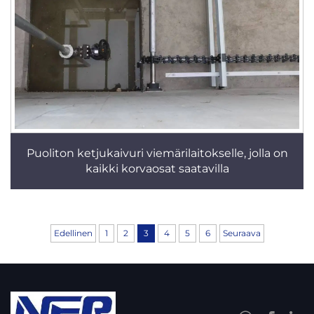
Puoliton ketjukaivuri viemärilaitokselle, jolla on
kaikki korvaosat saatavilla
Edellinen
1
2
3
4
5
6
Seuraava