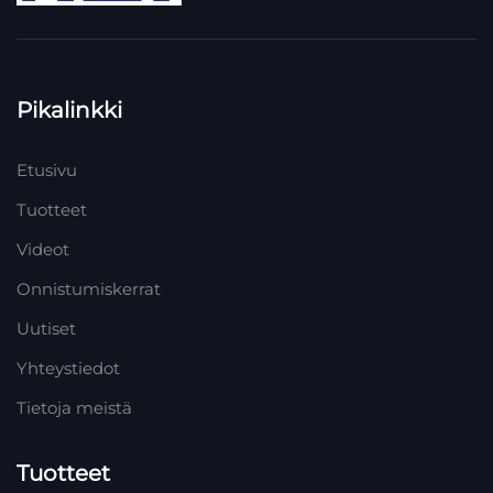
Pikalinkki
Etusivu
Tuotteet
Videot
Onnistumiskerrat
Uutiset
Yhteystiedot
Tietoja meistä
Tuotteet