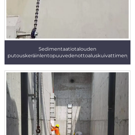
Sedimentaatiotalouden
putouskeräinlentopuuvedenottoaluskuivattimenjärj