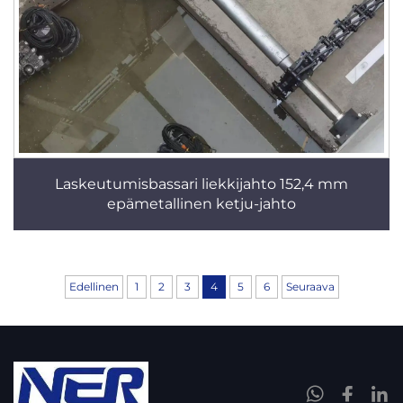
Laskeutumisbassari liekkijahto 152,4 mm
epämetallinen ketju-jahto
Edellinen
1
2
3
4
5
6
Seuraava