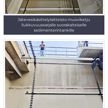
Jätevesikäsittelylaitteisto muoviketju
liukkuvuussarjalle suorakaiteiselle
sedimenterintankille