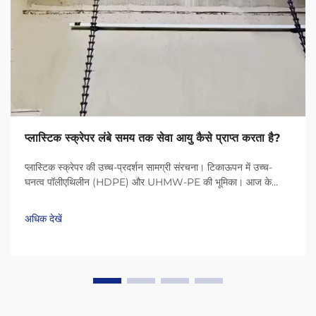
प्लास्टिक स्क्रेपर लंबे समय तक सेवा आयु कैसे प्राप्त करता है?
प्लास्टिक स्क्रेपर की उच्च-प्रदर्शन सामग्री संरचना। टिकाऊपन में उच्च-
घनत्व पॉलीएथिलीन (HDPE) और UHMW-PE की भूमिका। आज के
प्लास्टिक स्क्रेपर HDPE (उच्च-घनत्व पॉलीएथिलीन) और UHMW-PE
(अल्ट्रा-हाई मॉलिक्यूलर वेट पॉलीएथिलीन) जैसी सामग्री के कारण बहुत लंबे
अधिक देखें
समय तक चलते हैं...