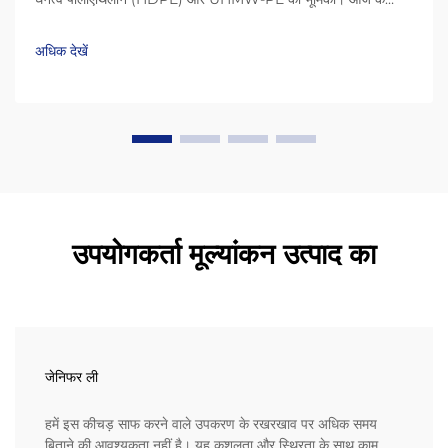
प्लास्टिक स्क्रेपर HDPE (उच्च-घनत्व पॉलीएथिलीन) और UHMW-PE
(अल्ट्रा-हाई मॉलिक्यूलर वेट पॉलीएथिलीन) जैसी सामग्री के कारण बहुत लंबे
अधिक देखें
समय तक चलते हैं...
उपयोगकर्ता मूल्यांकन उत्पाद का
जेनिफर ली
हमें इस कीचड़ साफ करने वाले उपकरण के रखरखाव पर अधिक समय
बिताने की आवश्यकता नहीं है। यह कुशलता और स्थिरता के साथ काम