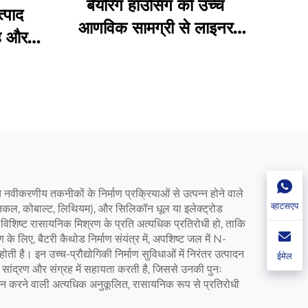
बेयरिंग हाउसिंग को उच्च
्पाद
आणविक सामग्री से लाइनर
है और
किया गया है, जिसमें अच्छा
लैस है
पहनने का प्रतिरोध है। कोई
स्नेहक जोड़ने की आवश्यकता
नहीं है। केवल आंतरिक आस्तर
को बदलना होता है, लागत बचाता
है
नवीकरणीय तकनीकों के निर्माण प्रक्रियाओं से उत्पन्न होने वाले
व्हाटसएप
से निकल, कोबाल्ट, लिथियम), और सिलिकॉन धूल या इलेक्ट्रोड
 विशिष्ट रासायनिक मिश्रण के प्रति अत्यधिक प्रतिरोधी हो, ताकि
 लिए, बैटरी कैथोड निर्माण संयंत्र में, अपशिष्ट जल में N-
। इन उच्च-प्रौद्योगिकी निर्माण सुविधाओं में निरंतर उत्पादन
ईमेल
सांद्रण और संग्रह में सहायता करती है, जिससे उनकी पुनः
 समर्थन करने वाली अत्यधिक अनुकूलित, रासायनिक रूप से प्रतिरोधी