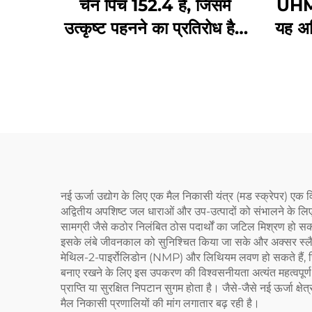
चेन पिच 152.4 है, जिसमें
UHMW
उत्कृष्ट पहनने का प्रतिरोध है।
यह अध
उत्पाद तीन भागों से मिलकर बना
बदल
है, स्थापित करने में आसान है,
और इसकी तोड़ने की शक्ति 3T
से अधिक है
नई ऊर्जा उद्योग के लिए एक मैल निकासी यंत्र (मड स्क्रेपर) एक 
अद्वितीय अपशिष्ट जल धाराओं और उप-उत्पादों को संभालने के लिए 
सामग्री जैसे कठोर निलंबित ठोस पदार्थों का जटिल मिश्रण हो सक
इसके लंबे जीवनकाल को सुनिश्चित किया जा सके और अक्सर स्लैज से 
मेथिल-2-पाइर्रोलिडोन (NMP) और लिथियम लवण हो सकते हैं, जिसक
बनाए रखने के लिए इस उपकरण की विश्वसनीयता अत्यंत महत्वपूर्ण
प्राप्ति या सुरक्षित निपटान सुगम होता है। जैसे-जैसे नई ऊर्जा क
मैल निकासी प्रणालियों की मांग लगातार बढ़ रही है।