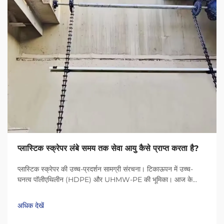
प्लास्टिक स्क्रेपर लंबे समय तक सेवा आयु कैसे प्राप्त करता है?
प्लास्टिक स्क्रेपर की उच्च-प्रदर्शन सामग्री संरचना। टिकाऊपन में उच्च-
घनत्व पॉलीएथिलीन (HDPE) और UHMW-PE की भूमिका। आज के
प्लास्टिक स्क्रेपर HDPE (उच्च-घनत्व पॉलीएथिलीन) और UHMW-PE
(अल्ट्रा-हाई मॉलिक्यूलर वेट पॉलीएथिलीन) जैसी सामग्री के कारण बहुत लंबे
अधिक देखें
समय तक चलते हैं...