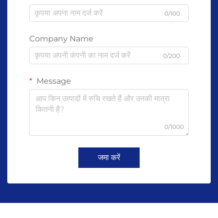
0/100
Company Name
0/200
Message
0/1000
जमा करें