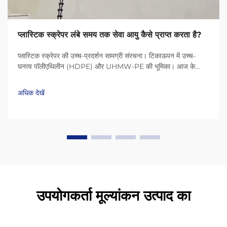
प्लास्टिक स्क्रेपर लंबे समय तक सेवा आयु कैसे प्राप्त करता है?
प्लास्टिक स्क्रेपर की उच्च-प्रदर्शन सामग्री संरचना। टिकाऊपन में उच्च-
घनत्व पॉलीएथिलीन (HDPE) और UHMW-PE की भूमिका। आज के
प्लास्टिक स्क्रेपर HDPE (उच्च-घनत्व पॉलीएथिलीन) और UHMW-PE
(अल्ट्रा-हाई मॉलिक्यूलर वेट पॉलीएथिलीन) जैसी सामग्री के कारण बहुत लंबे
अधिक देखें
समय तक चलते हैं...
उपयोगकर्ता मूल्यांकन उत्पाद का