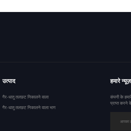
उत्पाद
हमारे न्यू
गैर-धातु तलछट निकालने वाला
कंपनी के हमा
प्राप्त करने क
गैर-धातु तलछट निकालने वाला भाग