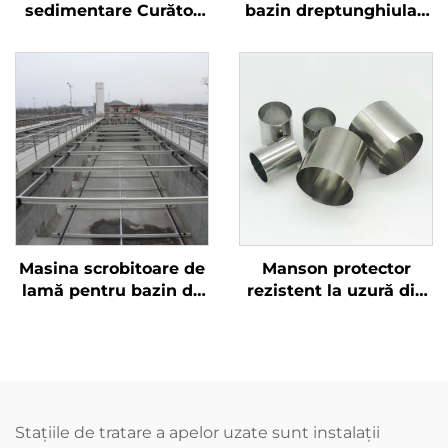
sedimentare Curător
bazin dreptunghiular,
de ciorburi 152,4 mm
lanț de curățare ne-
Lanț curător ne-
metalic, roată dentată
metalic
ne-metalic NH78
Masina scrobitoare de
Manson protector
lamă pentru bazin de
rezistent la uzură din
sedimentare
oțel inoxidabil, potrivit
dreptunghiular folosit
pentru lanțuri de
în tratamentul apa
antrenare și lanțuri de
raului
tracțiune, utilizare
combinată
Stațiile de tratare a apelor uzate sunt instalații