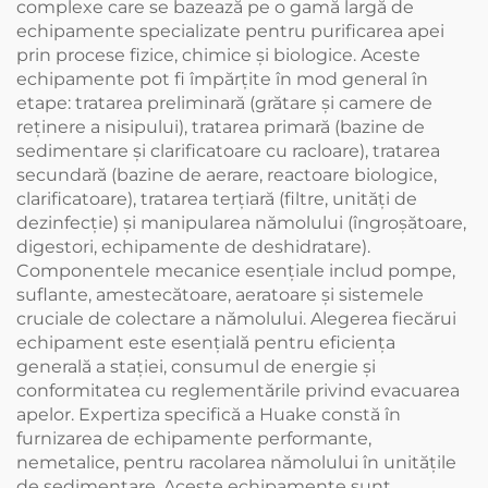
complexe care se bazează pe o gamă largă de
echipamente specializate pentru purificarea apei
prin procese fizice, chimice și biologice. Aceste
echipamente pot fi împărțite în mod general în
etape: tratarea preliminară (grătare și camere de
reținere a nisipului), tratarea primară (bazine de
sedimentare și clarificatoare cu racloare), tratarea
secundară (bazine de aerare, reactoare biologice,
clarificatoare), tratarea terțiară (filtre, unități de
dezinfecție) și manipularea nămolului (îngroșătoare,
digestori, echipamente de deshidratare).
Componentele mecanice esențiale includ pompe,
suflante, amestecătoare, aeratoare și sistemele
cruciale de colectare a nămolului. Alegerea fiecărui
echipament este esențială pentru eficiența
generală a stației, consumul de energie și
conformitatea cu reglementările privind evacuarea
apelor. Expertiza specifică a Huake constă în
furnizarea de echipamente performante,
nemetalice, pentru racolarea nămolului în unitățile
de sedimentare. Aceste echipamente sunt