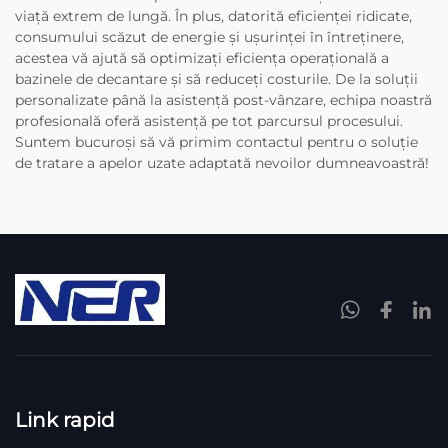
viață extrem de lungă. În plus, datorită eficienței ridicate,
consumului scăzut de energie și ușurinței în întreținere,
acestea vă ajută să optimizați eficiența operațională a
bazinele de decantare și să reduceți costurile. De la soluții
personalizate până la asistență post-vânzare, echipa noastră
profesională oferă asistență pe tot parcursul procesului.
Suntem bucuroși să vă primim contactul pentru o soluție
de tratare a apelor uzate adaptată nevoilor dumneavoastră!
Link rapid