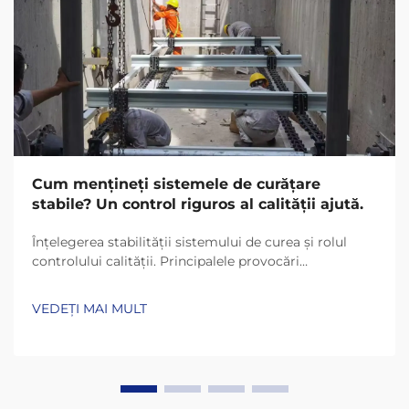
Cum mențineți sistemele de curățare
stabile? Un control riguros al calității ajută.
Înțelegerea stabilității sistemului de curea și rolul
controlului calității. Principalele provocări
operaționale în sistemele de curea. Majoritatea
sistemelor de curea întâmpină probleme precum
VEDEȚI MAI MULT
acumularea neuniformă a materialului pe suprafețe,
lanțuri care ies din aliniament și rulmenți...