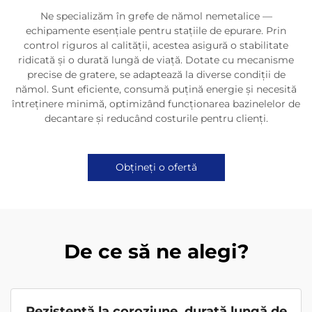
Ne specializăm în grefe de nămol nemetalice —
echipamente esențiale pentru stațiile de epurare. Prin
control riguros al calității, acestea asigură o stabilitate
ridicată și o durată lungă de viață. Dotate cu mecanisme
precise de gratere, se adaptează la diverse condiții de
nămol. Sunt eficiente, consumă puțină energie și necesită
întreținere minimă, optimizând funcționarea bazinelelor de
decantare și reducând costurile pentru clienți.
Obțineți o ofertă
De ce să ne alegi?
Rezistență la coroziune, durată lungă de