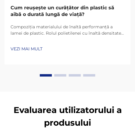
Cum reușește un curățător din plastic să
aibă o durată lungă de viață?
Compoziția materialului de înaltă performanță a
lamei de plastic. Rolul polietilenei cu înaltă densitate
(HDPE) și UHMW-PE în durabilitate. Lamele de plastic
de astăzi rezistă mult mai mult datorită materialelor
VEZI MAI MULT
precum HDPE (polietilenă cu înaltă densitate) și
UHMW-PE (polietilenă cu masă moleculară ultra-
înaltă)...
Evaluarea utilizatorului a
produsului