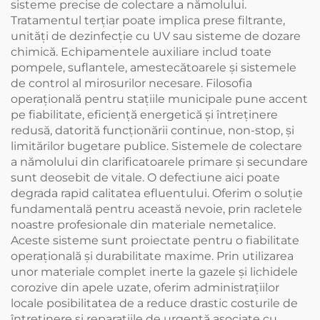
sisteme precise de colectare a nămolului.
Tratamentul terțiar poate implica prese filtrante,
unități de dezinfecție cu UV sau sisteme de dozare
chimică. Echipamentele auxiliare includ toate
pompele, suflantele, amestecătoarele și sistemele
de control al mirosurilor necesare. Filosofia
operațională pentru stațiile municipale pune accent
pe fiabilitate, eficiență energetică și întreținere
redusă, datorită funcționării continue, non-stop, și
limitărilor bugetare publice. Sistemele de colectare
a nămolului din clarificatoarele primare și secundare
sunt deosebit de vitale. O defectiune aici poate
degrada rapid calitatea efluentului. Oferim o soluție
fundamentală pentru această nevoie, prin racletele
noastre profesionale din materiale nemetalice.
Aceste sisteme sunt proiectate pentru o fiabilitate
operațională și durabilitate maxime. Prin utilizarea
unor materiale complet inerte la gazele și lichidele
corozive din apele uzate, oferim administrațiilor
locale posibilitatea de a reduce drastic costurile de
întreținere și reparațiile de urgență asociate cu