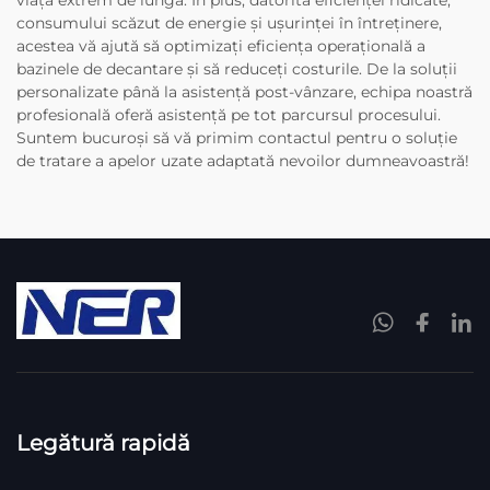
viață extrem de lungă. În plus, datorită eficienței ridicate,
consumului scăzut de energie și ușurinței în întreținere,
acestea vă ajută să optimizați eficiența operațională a
bazinele de decantare și să reduceți costurile. De la soluții
personalizate până la asistență post-vânzare, echipa noastră
profesională oferă asistență pe tot parcursul procesului.
Suntem bucuroși să vă primim contactul pentru o soluție
de tratare a apelor uzate adaptată nevoilor dumneavoastră!
Legătură rapidă