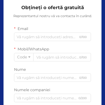
Obțineți o ofertă gratuită
Reprezentantul nostru vă va contacta în curând.
Email
0/100
Mobil/WhatsApp
Code
0/100
Nume
0/100
Numele companiei
0/200