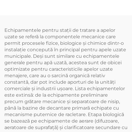
dreptunghiular folosit
Produsul este compus
în tratamentul apa
din trei părți, se
raului
montează ușor și are o
forță de rupere mai
mare de 3 T
Echipamentele pentru stații de tratare a apelor
uzate se referă la componentele mecanice care
permit procesele fizice, biologice și chimice dintr-o
instalație concepută în principal pentru apele uzate
municipale. Deși sunt similare cu echipamentele
generale pentru apă uzată, acestea sunt de obicei
optimizate pentru caracteristicile apelor uzate
menajere, care au o sarcină organică relativ
constantă, dar pot include aporturi de la unități
comerciale și industrii ușoare. Lista echipamentelor
este extinsă: de la echipamente preliminare
precum grătare mecanice și separatoare de nisip,
până la bazine de decantare primară echipate cu
mecanisme puternice de racletare. Etapa biologică
se bazează pe echipamente de aerare (difuzoare,
aeratoare de suprafață) și clarificatoare secundare cu