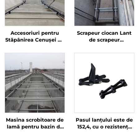
Accesoriuri pentru
Scrapeur ciocan Lant
Stăpânirea Cenușei de
de scrapeur
la Planta de
rectangular si Lant ne-
Tratatment a Apelor
metalic NH78 pentru
Ureche Lant NeMetalic
tratarea ciocanului in
rezervoare Tratare
ciocan
Masina scrobitoare de
Pasul lanțului este de
lamă pentru bazin de
152,4, cu o rezistență
sedimentare
excelentă la uzură.