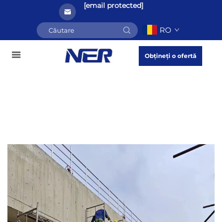
[email protected]
RO
Obțineți o ofertă