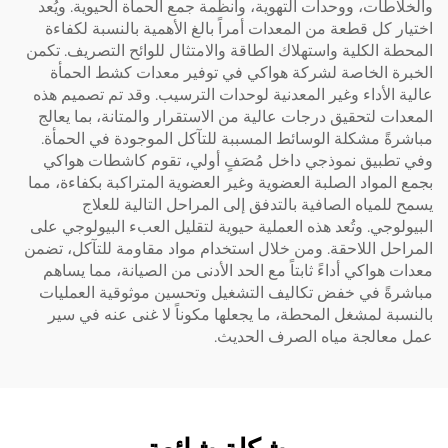
والخلاطات، ووحدات التهوية، وأنظمة جمع الحمأة الحيوية. ويُعد
اختيار كل قطعة من المعدات أمراً بالغ الأهمية بالنسبة لكفاءة
المحطة الكلية واستهلاك الطاقة والامتثال للوائح التصريف. تكمن
الخبرة الخاصة لشركة هواكي في توفير معدات كشط الحمأة
عالية الأداء وغير المعدنية لوحدات الترسيب. وقد تم تصميم هذه
المعدات لتحقيق درجات عالية من الاستقرار والمتانة، بما يعالج
مباشرةً مشكلة الوسائط المسببة للتآكل الموجودة في الحمأة.
وفي تطبيق نموذجي داخل مُصَفٍ أولي، تقوم كاشطات هواكي
بجمع المواد الصلبة العضوية وغير العضوية المتراكبة بكفاءة، مما
يسمح للمياه الصافية بالتدفق إلى المراحل التالية للعلاج
البيولوجي. وتُعد هذه العملية حيوية لتقليل العبء البيولوجي على
المراحل اللاحقة. ومن خلال استخدام مواد مقاومة للتآكل، تضمن
معدات هواكي أداءً ثابتاً مع الحد الأدنى من الصيانة، مما يساهم
مباشرةً في خفض تكاليف التشغيل وتحسين موثوقية العمليات
بالنسبة لمشغل المحطة، ما يجعلها مكوناً لا غنى عنه في سير
عمل معالجة مياه الصرف الحديث.