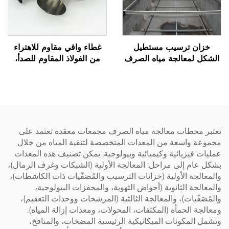
خزان ترسيب مستطيل
غطاء واقي مقاوم للاهتراء
الشكل لمعالجة مياه الصرف
من الفولاذ المقاوم للصدأ،
الصحي خرطوشة الطين
مناسب لسلاسل الدفع
وسلاسل السحب، ويُستخدم
بالتركيب
تعتبر محطات معالجة مياه الصرف مجمعات معقدة تعتمد على
مجموعة واسعة من المعدات المتخصصة لتنقية المياه من خلال
عمليات فيزيائية وكيميائية وبيولوجية. يمكن تصنيف هذه المعدات
بشكل عام إلى مراحل: المعالجة الأولية (الشبكات وغرف الرمال)،
والمعالجة الأولية (خزانات الترسيب والمُصَفّيات ذات الكاشطات)،
والمعالجة الثانوية (أحواض التهوية، والمحفزات البيولوجية،
والمُصَفّيات)، والمعالجة الثالثية (المرشحات ووحدات التعقيم)،
ومعالجة الحمأة (المكثفات، المحولات، ومعدات إزالة المياه).
وتشمل المكونات الميكانيكية الرئيسية المضخات، والمنافخ،