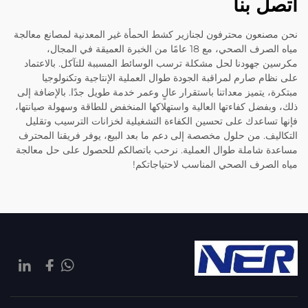
اتصل بنا
نحن مصنعون محترفون لجنازير كشط الحمأة غير المعدنية لمصانع معالجة
مياه الصرف الصحي، مع 18 عامًا من الخبرة العميقة في المجال،
مكرسين جهودنا لحل مشكلة ترسب الوسائط المسببة للتآكل. بالاعتماد
على نظام صارم لمراقبة الجودة طوال العملية الإنتاجية وتكنولوجيا
مبتكرة، يتميز معداتنا باستقرار عالٍ وعمر خدمة طويل جدًا. بالإضافة إلى
ذلك، وبفضل كفاءتها العالية واستهلاكها المنخفض للطاقة وسهولة صيانتها،
فإنها تساعدك على تحسين الكفاءة التشغيلية لخزانات الترسيب وتقليل
التكاليف. من حلول مخصصة إلى دعم ما بعد البيع، يوفر فريقنا المحترف
مساعدة شاملة طوال العملية. نرحب باتصالكم للحصول على حل معالجة
مياه الصرف الصحي المناسب لاحتياجاتكم!