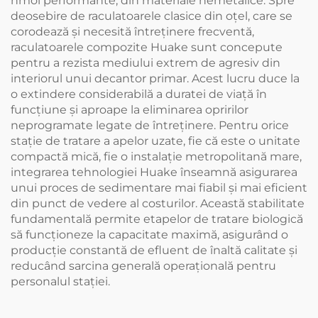
nmol performante, din materiale nemetalice. Spre
deosebire de raculatoarele clasice din oțel, care se
corodează și necesită întreținere frecventă,
raculatoarele compozite Huake sunt concepute
pentru a rezista mediului extrem de agresiv din
interiorul unui decantor primar. Acest lucru duce la
o extindere considerabilă a duratei de viață în
funcțiune și aproape la eliminarea opririlor
neprogramate legate de întreținere. Pentru orice
stație de tratare a apelor uzate, fie că este o unitate
compactă mică, fie o instalație metropolitană mare,
integrarea tehnologiei Huake înseamnă asigurarea
unui proces de sedimentare mai fiabil și mai eficient
din punct de vedere al costurilor. Această stabilitate
fundamentală permite etapelor de tratare biologică
să funcționeze la capacitate maximă, asigurând o
producție constantă de efluent de înaltă calitate și
reducând sarcina generală operațională pentru
personalul stației.