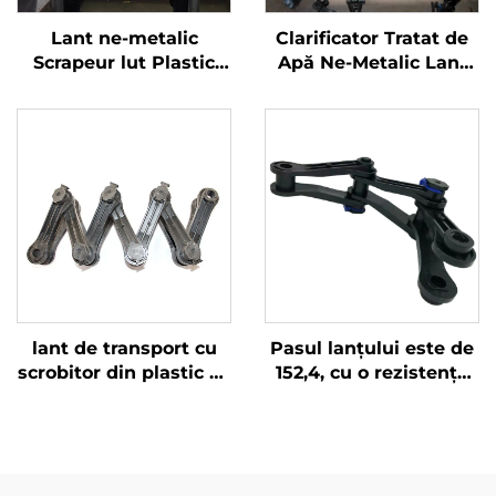
Lant ne-metalic
Clarificator Tratat de
Scrapeur lut Plastic
Apă Ne-Metalic Lanț
Lant Scrapeur Lant
Scrobitor pentru
Scrapeur din nilon
tratamentul apei use
Accesorii pentru
bacuri rectangulare
Tratament lut
lant de transport cu
Pasul lanțului este de
scrobitor din plastic cu
152,4, cu o rezistență
diametru 152.4mm
excelentă la uzură.
Produsul este compus
din trei părți, se
montează ușor și are o
forță de rupere mai