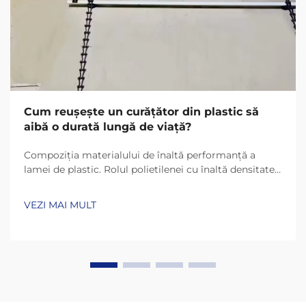
Cum reușește un curățător din plastic să
aibă o durată lungă de viață?
Compoziția materialului de înaltă performanță a
lamei de plastic. Rolul polietilenei cu înaltă densitate
(HDPE) și UHMW-PE în durabilitate. Lamele de plastic
de astăzi rezistă mult mai mult datorită materialelor
VEZI MAI MULT
precum HDPE (polietilenă cu înaltă densitate) și
UHMW-PE (polietilenă cu masă moleculară ultra-
înaltă)...