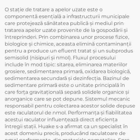
mare de 3 T
O stație de tratare a apelor uzate este o
componentă esențială a infrastructurii municipale
care protejează sănătatea publică și mediul prin
tratarea apelor uzate provenite de la gospodării și
întreprinderi. Prin combinarea unor procese fizice,
biologice și chimice, aceasta elimină contaminanții
pentru a produce un efluent tratat și un subprodus
semisolid (nisipuri și nmol). Fluxul procesului
include în mod tipic: sitarea, eliminarea materiilor
grosiere, sedimentarea primară, oxidarea biologică,
sedimentarea secundară și dezinfecția. Bazinul de
sedimentare primară este o unitate principală în
care forța gravitațională separă solidele organice și
anorganice care se pot depune. Sistemul mecanic
responsabil pentru colectarea acestor solide depuse
este raculatorul de nmol. Performanța și fiabilitatea
acestui raculator influențează direct eficiența
întregii stații. Huake s-a afirmat ca un specialist în
acest domeniu precis, producând raculatoare de