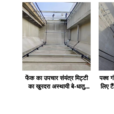
फेंक का उपचार संयंत्र मिट्टी
पक्व ग
का खुरदरा अस्थायी बे-धातु
लिए टै
जहरीला फेंक का खुरदरा अपवाद
स्क
NH78