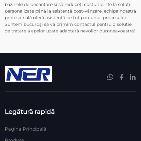
bazinele de decantare și să reduceți costurile. De la soluții
personalizate până la asistență post-vânzare, echipa noastră
profesională oferă asistență pe tot parcursul procesului.
Suntem bucuroși să vă primim contactul pentru o soluție
de tratare a apelor uzate adaptată nevoilor dumneavoastră!
Legătură rapidă
Pagina Principală
Produse