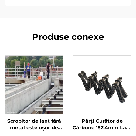
Produse conexe
Scrobitor de lanț fără
Părți Curător de
metal este ușor de
Cărbune 152.4mm Lanț
montat și are o viață
Tractiune Plastic