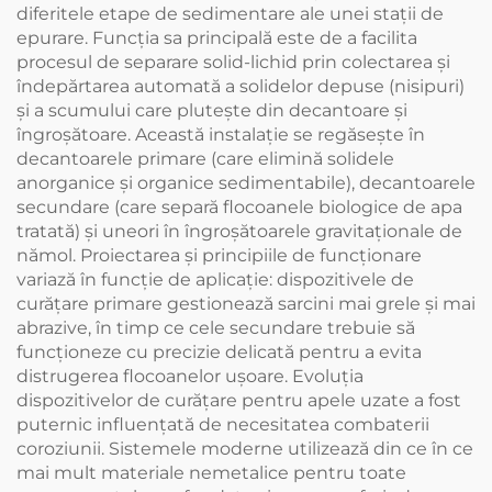
diferitele etape de sedimentare ale unei stații de
epurare. Funcția sa principală este de a facilita
procesul de separare solid-lichid prin colectarea și
îndepărtarea automată a solidelor depuse (nisipuri)
și a scumului care plutește din decantoare și
îngroșătoare. Această instalație se regăsește în
decantoarele primare (care elimină solidele
anorganice și organice sedimentabile), decantoarele
secundare (care separă flocoanele biologice de apa
tratată) și uneori în îngroșătoarele gravitaționale de
nămol. Proiectarea și principiile de funcționare
variază în funcție de aplicație: dispozitivele de
curățare primare gestionează sarcini mai grele și mai
abrazive, în timp ce cele secundare trebuie să
funcționeze cu precizie delicată pentru a evita
distrugerea flocoanelor ușoare. Evoluția
dispozitivelor de curățare pentru apele uzate a fost
puternic influențată de necesitatea combaterii
coroziunii. Sistemele moderne utilizează din ce în ce
mai mult materiale nemetalice pentru toate