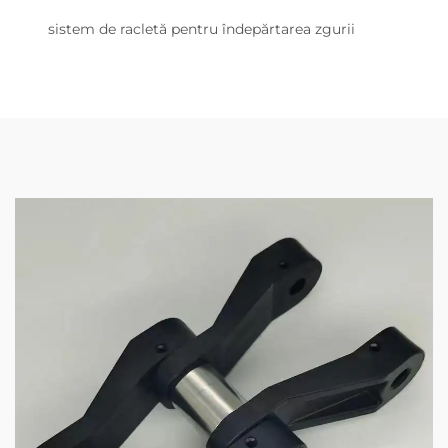
sistem de racletă pentru îndepărtarea zgurii