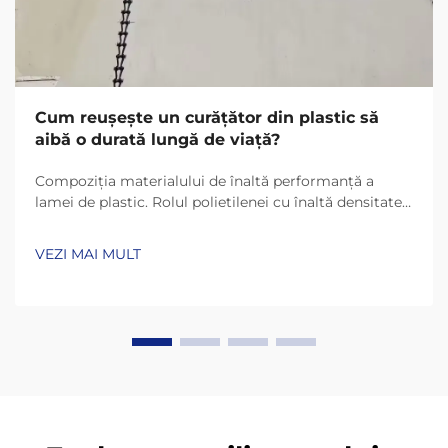
Cum reușește un curățător din plastic să
aibă o durată lungă de viață?
Compoziția materialului de înaltă performanță a
lamei de plastic. Rolul polietilenei cu înaltă densitate
(HDPE) și UHMW-PE în durabilitate. Lamele de plastic
de astăzi rezistă mult mai mult datorită materialelor
VEZI MAI MULT
precum HDPE (polietilenă cu înaltă densitate) și
UHMW-PE (polietilenă cu masă moleculară ultra-
înaltă)...