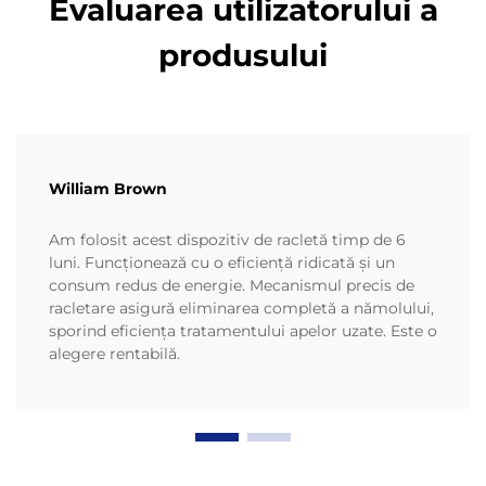
Evaluarea utilizatorului a
produsului
William Brown
Am folosit acest dispozitiv de racletă timp de 6
luni. Funcționează cu o eficiență ridicată și un
consum redus de energie. Mecanismul precis de
racletare asigură eliminarea completă a nămolului,
sporind eficiența tratamentului apelor uzate. Este o
alegere rentabilă.