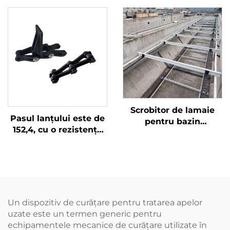
utilă lungă
Scrobitor de lamaie
Pasul lanțului este de
pentru bazin
152,4, cu o rezistență
dreptunghiular
excelentă la uzură.
Scrobitor de lamaie
Produsul este compus
pentru rezervor de
din trei părți, se
sedimentare primară
montează ușor și are o
forță de rupere mai
mare de 3 T
Un dispozitiv de curățare pentru tratarea apelor
uzate este un termen generic pentru
echipamentele mecanice de curățare utilizate în