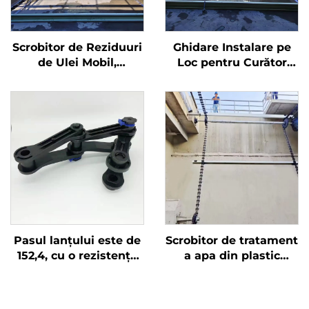
Scrobitor de Reziduuri
Ghidare Instalare pe
de Ulei Mobil,
Loc pentru Curător
Scrobitor de Săraturi
Dedicat Bazinului de
sau Scrobitor de
Depunere
Depunere Utilizat în
Stări de Tratare a
Apelor Residuală
Pasul lanțului este de
Scrobitor de tratament
152,4, cu o rezistență
a apa din plastic
excelentă la uzură.
întărit cu fibra de
Produsul este compus
sticlă de înaltă
din trei părți, se
rezistență