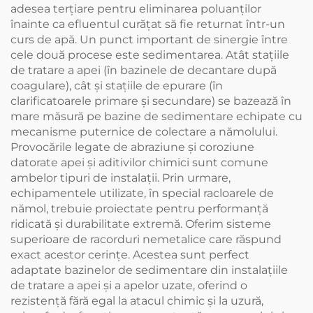
adesea terțiare pentru eliminarea poluanților
înainte ca efluentul curățat să fie returnat într-un
curs de apă. Un punct important de sinergie între
cele două procese este sedimentarea. Atât stațiile
de tratare a apei (în bazinele de decantare după
coagulare), cât și stațiile de epurare (în
clarificatoarele primare și secundare) se bazează în
mare măsură pe bazine de sedimentare echipate cu
mecanisme puternice de colectare a nămolului.
Provocările legate de abraziune și coroziune
datorate apei și aditivilor chimici sunt comune
ambelor tipuri de instalații. Prin urmare,
echipamentele utilizate, în special racloarele de
nămol, trebuie proiectate pentru performanță
ridicată și durabilitate extremă. Oferim sisteme
superioare de racorduri nemetalice care răspund
exact acestor cerințe. Acestea sunt perfect
adaptate bazinelor de sedimentare din instalațiile
de tratare a apei și a apelor uzate, oferind o
rezistență fără egal la atacul chimic și la uzură,