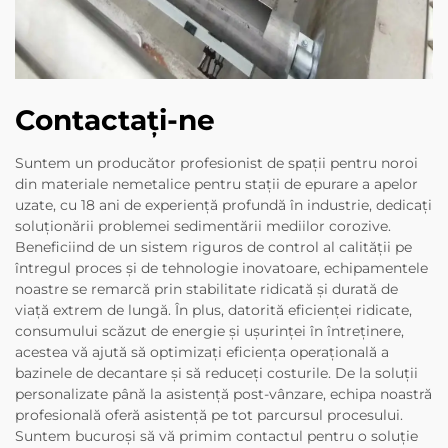
Contactați-ne
Suntem un producător profesionist de spații pentru noroi
din materiale nemetalice pentru stații de epurare a apelor
uzate, cu 18 ani de experiență profundă în industrie, dedicați
soluționării problemei sedimentării mediilor corozive.
Beneficiind de un sistem riguros de control al calității pe
întregul proces și de tehnologie inovatoare, echipamentele
noastre se remarcă prin stabilitate ridicată și durată de
viață extrem de lungă. În plus, datorită eficienței ridicate,
consumului scăzut de energie și ușurinței în întreținere,
acestea vă ajută să optimizați eficiența operațională a
bazinele de decantare și să reduceți costurile. De la soluții
personalizate până la asistență post-vânzare, echipa noastră
profesională oferă asistență pe tot parcursul procesului.
Suntem bucuroși să vă primim contactul pentru o soluție