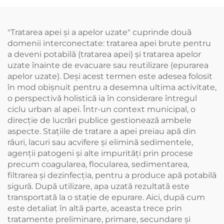
montează ușor și are o
forță de rupere mai
mare de 3 T
"Tratarea apei și a apelor uzate" cuprinde două
domenii interconectate: tratarea apei brute pentru
a deveni potabilă (tratarea apei) și tratarea apelor
uzate înainte de evacuare sau reutilizare (epurarea
apelor uzate). Deși acest termen este adesea folosit
în mod obișnuit pentru a desemna ultima activitate,
o perspectivă holistică ia în considerare întregul
ciclu urban al apei. Într-un context municipal, o
direcție de lucrări publice gestionează ambele
aspecte. Stațiile de tratare a apei preiau apă din
râuri, lacuri sau acvifere și elimină sedimentele,
agenții patogeni și alte impurități prin procese
precum coagularea, flocularea, sedimentarea,
filtrarea și dezinfecția, pentru a produce apă potabilă
sigură. După utilizare, apa uzată rezultată este
transportată la o stație de epurare. Aici, după cum
este detaliat în altă parte, aceasta trece prin
tratamente preliminare, primare, secundare și