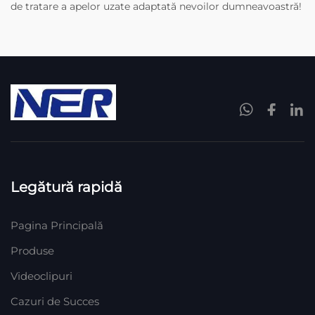
de tratare a apelor uzate adaptată nevoilor dumneavoastră!
Legătură rapidă
Pagina Principală
Produse
Videoclipuri
Cazuri de Succes