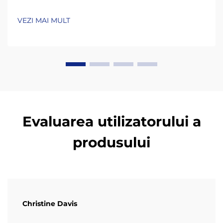
operaționale în sistemele de curea. Majoritatea
sistemelor de curea întâmpină probleme precum
VEZI MAI MULT
acumularea neuniformă a materialului pe suprafețe,
lanțuri care ies din aliniament și rulmenți...
Evaluarea utilizatorului a
produsului
Christine Davis