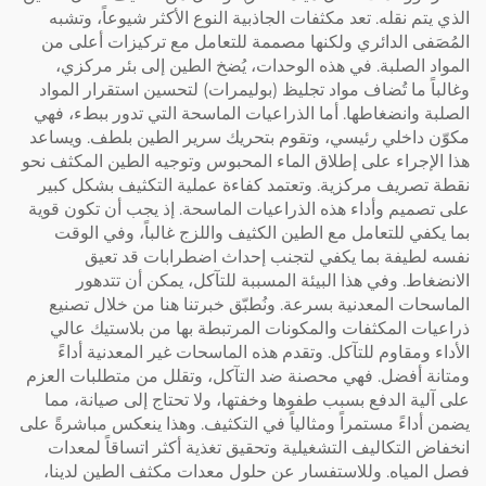
الذي يتم نقله. تعد مكثفات الجاذبية النوع الأكثر شيوعاً، وتشبه
المُصَفى الدائري ولكنها مصممة للتعامل مع تركيزات أعلى من
المواد الصلبة. في هذه الوحدات، يُضخ الطين إلى بئر مركزي،
وغالباً ما تُضاف مواد تجليظ (بوليمرات) لتحسين استقرار المواد
الصلبة وانضغاطها. أما الذراعيات الماسحة التي تدور ببطء، فهي
مكوّن داخلي رئيسي، وتقوم بتحريك سرير الطين بلطف. ويساعد
هذا الإجراء على إطلاق الماء المحبوس وتوجيه الطين المكثف نحو
نقطة تصريف مركزية. وتعتمد كفاءة عملية التكثيف بشكل كبير
على تصميم وأداء هذه الذراعيات الماسحة. إذ يجب أن تكون قوية
بما يكفي للتعامل مع الطين الكثيف واللزج غالباً، وفي الوقت
نفسه لطيفة بما يكفي لتجنب إحداث اضطرابات قد تعيق
الانضغاط. وفي هذا البيئة المسببة للتآكل، يمكن أن تتدهور
الماسحات المعدنية بسرعة. ونُطبّق خبرتنا هنا من خلال تصنيع
ذراعيات المكثفات والمكونات المرتبطة بها من بلاستيك عالي
الأداء ومقاوم للتآكل. وتقدم هذه الماسحات غير المعدنية أداءً
ومتانة أفضل. فهي محصنة ضد التآكل، وتقلل من متطلبات العزم
على آلية الدفع بسبب طفوها وخفتها، ولا تحتاج إلى صيانة، مما
يضمن أداءً مستمراً ومثالياً في التكثيف. وهذا ينعكس مباشرةً على
انخفاض التكاليف التشغيلية وتحقيق تغذية أكثر اتساقاً لمعدات
فصل المياه. وللاستفسار عن حلول معدات مكثف الطين لدينا،