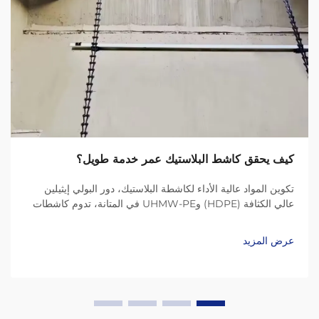
كيف يحقق كاشط البلاستيك عمر خدمة طويل؟
تكوين المواد عالية الأداء لكاشطة البلاستيك، دور البولي إيثيلين
عالي الكثافة (HDPE) وUHMW-PE في المتانة، تدوم كاشطات
البلاستيك الحديثة لفترة أطول بكثير بفضل مواد مثل HDPE
(البولي إيثيلين عالي الكثافة) وUHMW-PE (بولي إيثيلين عالي
عرض المزيد
الوزن الجزيئي جدًا)...