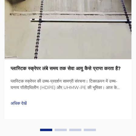
प्लास्टिक स्क्रेपर लंबे समय तक सेवा आयु कैसे प्राप्त करता है?
प्लास्टिक स्क्रेपर की उच्च-प्रदर्शन सामग्री संरचना। टिकाऊपन में उच्च-
घनत्व पॉलीएथिलीन (HDPE) और UHMW-PE की भूमिका। आज के
प्लास्टिक स्क्रेपर HDPE (उच्च-घनत्व पॉलीएथिलीन) और UHMW-PE
(अल्ट्रा-हाई मॉलिक्यूलर वेट पॉलीएथिलीन) जैसी सामग्री के कारण बहुत लंबे
अधिक देखें
समय तक चलते हैं...