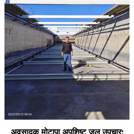
अवसादक मोटापा अपशिष्ट जल उपचार: