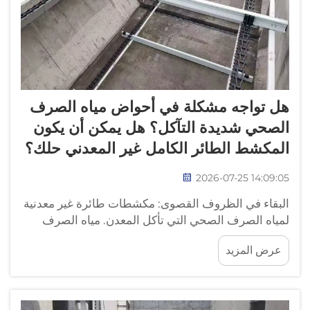
هل تواجه مشكلة في أحواض مياه الصرف
الصحي شديدة التآكل؟ هل يمكن أن يكون
المكشط الطائر الكامل غير المعدني حلك؟
2026-07-25 14:09:05
البقاء في الظروف القصوى: مكشطات طائرة غير معدنية
لمياه الصرف الصحي التي تأكل المعدن. مياه الصرف
الصحي شديدة التآكل — درجة الحموضة أقل من ٣،
عرض المزيد
وتركيز كبريتيد الهيدروجين يتجاوز ٢٠٠ جزء في المليون،
ومستويات الكلوريد تفوق ٥٠٠٠ جزء في المليون — تُدمِّر
المكشطات الطائرة الفولاذية الكربونية...