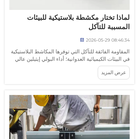
لماذا تختار مكشطة بلاستيكية للبيئات
المسببة للتآكل
2026-05-29 08:46:34
المقاومة الفائقة للتآكل التي توفرها المكاشط البلاستيكية
في البيئات الكيميائية العدوانية؛ أداء البولي إيثيلين عالي
الكثافة (UHMWPE) والبولي يوريثان في مياه الصرف
عرض المزيد
الصحي ذات الرقم الهيدروجيني المنخفض، والغنية
بالأكسدة والكبريتيدات؛ إن بيئات معالجة مياه الصرف
الصحي تتسبب في إخضاع المعدات لإجهاد كيميائي شديد
—ي...