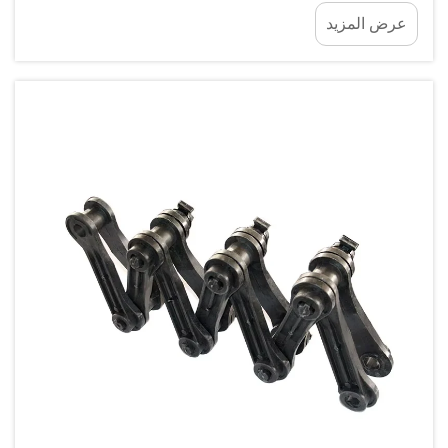
في محطة معالجة مياه الصرف الصحي تحمل تاريخ انتهاء
عرض المزيد
صلاحيةٍ غير مرئي. ويبدأ العد التنازلي منذ اللحظة التي
ترتفع فيها تركيزات كبريتيد الهيدروجين في...