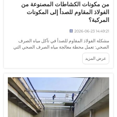
من مكونات الكشاطات المصنوعة من
الفولاذ المقاوم للصدأ إلى المكونات
المركبة؟
2026-06-23 14:49:21
مشكلة الفولاذ المقاوم للصدأ في تآكل مياه الصرف
الصحي: تعمل محطة معالجة مياه الصرف الصحي التي
تُدار ٥٠٬٠٠٠ متر مكعب يوميًّا من مياه الصرف الصحي
عرض المزيد
البلدية في بيئة كيميائية عدائية. ويحتوي ناتج المُرَسِّب
الأولي على ١٥٠ إلى ٤٠٠ ملغم/لتر من أيونات الكلوريد...