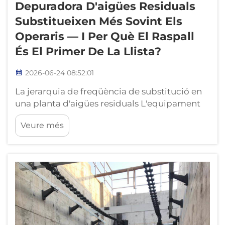
Depuradora D'aigües Residuals
Substitueixen Més Sovint Els
Operaris — I Per Què El Raspall
És El Primer De La Llista?
2026-06-24 08:52:01
La jerarquia de freqüència de substitució en
una planta d'aigües residuals L'equipament
de les plantes depuradores d'aigües residuals
Veure més
es substitueix segons una jerarquia previsible
que tots els operaris aprenen a través dels
cicles pressupostaris. Al capdamunt — el
component que consumeix la major
quantitat de manteniment...