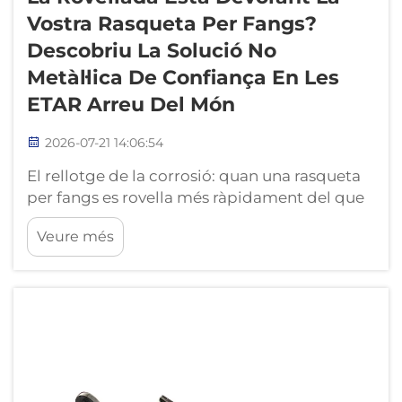
Vostra Rasqueta Per Fangs?
Descobriu La Solució No
Metàl·lica De Confiança En Les
ETAR Arreu Del Món
2026-07-21 14:06:54
El rellotge de la corrosió: quan una rasqueta
per fangs es rovella més ràpidament del que
netega. Cada rasqueta metàl·lica per fangs
Veure més
instal·lada en una estació depuradora d'aigües
residuals porta una data de caducitat
invisible. El compte enrere comença en el
moment en què les concentracions de sulfur
d'hidrogen...