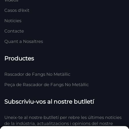
Casos d'èxit
Notícies
Contacte
Quant a Nosaltres
Productes
Rascador de Fangs No Metàl·lic
Peça de Rascador de Fangs No Metàl·lic
Subscriviu-vos al nostre butlletí
Uneix-te al nostre butlletí per rebre les últimes notícies
de la indústria, actualitzacions i opinions del nostre