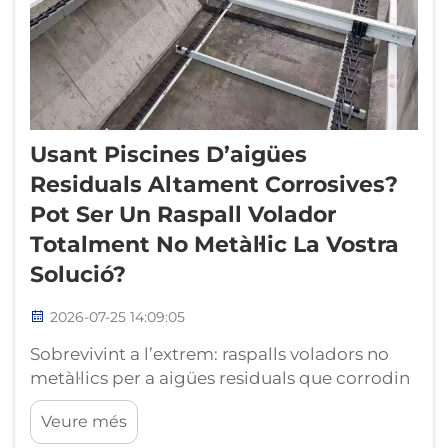
Usant Piscines D’aigües
Residuals Altament Corrosives?
Pot Ser Un Raspall Volador
Totalment No Metàl·lic La Vostra
Solució?
2026-07-25 14:09:05
Sobrevivint a l’extrem: raspalls voladors no
metàl·lics per a aigües residuals que corrodin
el metall. Aigües residuals altament
Veure més
corrosives — pH inferior a 3, concentracions