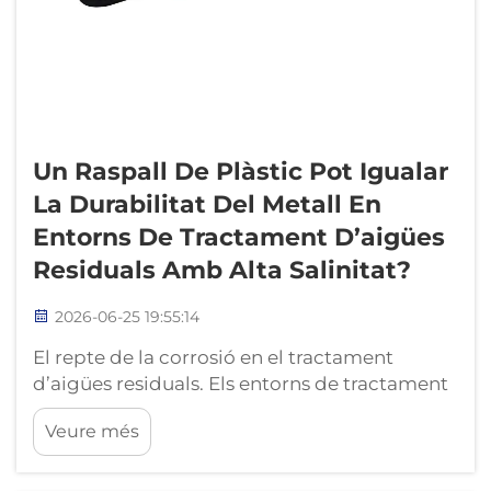
Un Raspall De Plàstic Pot Igualar
La Durabilitat Del Metall En
Entorns De Tractament D’aigües
Residuals Amb Alta Salinitat?
2026-06-25 19:55:14
El repte de la corrosió en el tractament
d’aigües residuals. Els entorns de tractament
d’aigües residuals són uns dels entorns
Veure més
industrials més corrosius. El sulfur d’hidrogen
procedent de la descomposició anaeròbia
forma àcid sulfúric en presència d’humitat,