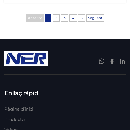
residuals, eliminant físicament els sòlids i
iniciant l'estabilització orgànica. Aquesta
Anterior
1
2
3
4
5
Següent
etapa evita...
Enllaç ràpid
Pàgina d’inici
Productes
Vídeos