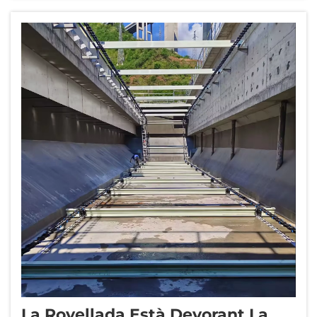
d’aprovisionament disfressat com a
problema d’equipament. El mercat dels
raspalls per fangs està dominat per empreses
comercials...
La Rovellada Està Devorant La