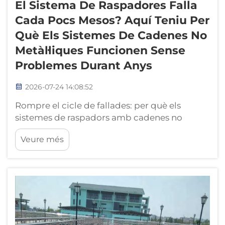
El Sistema De Raspadores Falla
Cada Pocs Mesos? Aquí Teniu Per
Què Els Sistemes De Cadenes No
Metàl·liques Funcionen Sense
Problemes Durant Anys
2026-07-24 14:08:52
Rompre el cicle de fallades: per què els
sistemes de raspadors amb cadenes no
metàl·liques duren anys més que els metàl·lics.
Veure més
Un sistema de raspadors que falla cada pocs
mesos no és una anomalia: és una
conseqüència previsible de fer funcionar
components de cadena i paletes metàl·liques
en un entorn...