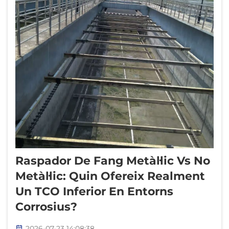
Raspador De Fang Metàl·lic Vs No
Metàl·lic: Quin Ofereix Realment
Un TCO Inferior En Entorns
Corrosius?
2026-07-23 14:08:38