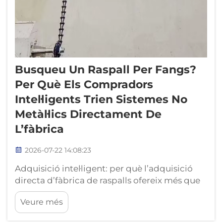
Busqueu Un Raspall Per Fangs?
Per Què Els Compradors
Intel·ligents Trien Sistemes No
Metàl·lics Directament De
L’fàbrica
2026-07-22 14:08:23
Adquisició intel·ligent: per què l’adquisició
directa d’fàbrica de raspalls ofereix més que
només el preu. Els gestors d’adquisicions en
Veure més
plantes de tractament d’aigües residuals es
troben davant d’un problema de cadena