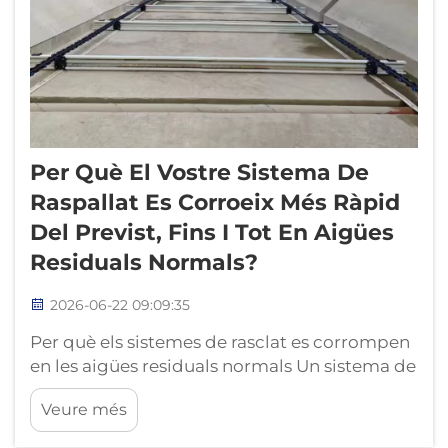
Per Què El Vostre Sistema De
Raspallat Es Corroeix Més Ràpid
Del Previst, Fins I Tot En Aigües
Residuals Normals?
2026-06-22 09:09:35
Per què els sistemes de rasclat es corrompen
en les aigües residuals normals Un sistema de
rasclat en una planta municipal d’aigües
Veure més
residuals opera en el que sembla ser clavea
normal — però els components metàl·lics es