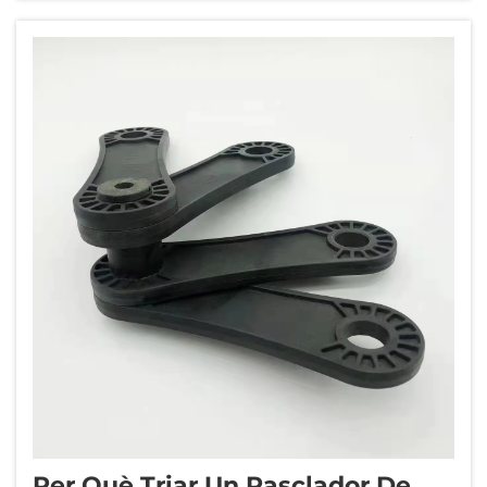
corrompen a una velocitat tres vegades
superior a la registrada en una instal·lació
veïna. El dif...
Per Què Triar Un Rasclador De