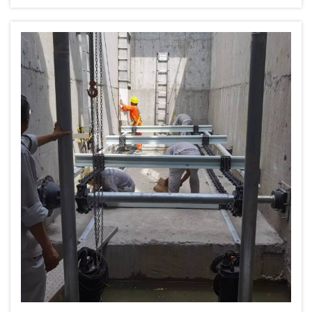
de sulfur d’hidrogen superiors a 200 ppm,
nivells de clorurs superiors a 5.000 ppm —
destrueixen els raspalls voladors d’acer al
carboni...