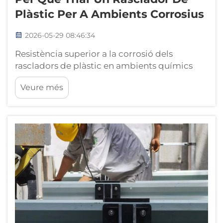
Plàstic Per A Ambients Corrosius
2026-05-29 08:46:34
Resistència superior a la corrosió dels
rascladors de plàstic en ambients químics
agressius. Prestacions de l'UHMWPE i el
Veure més
poliuretà en aigües residuals àcides, oxidants
i riques en sulfur. Els ambients de tractament
d'aigües residuals sotmeten l'equipament a
una tensió química extrema—i...