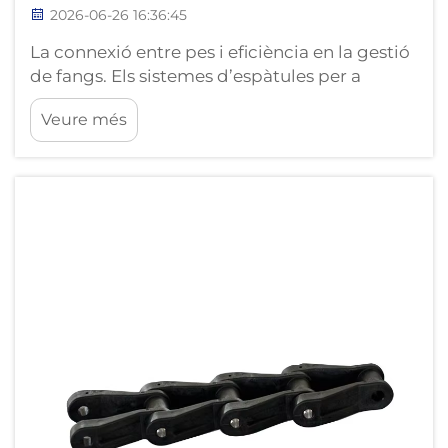
2026-06-26 16:36:45
La connexió entre pes i eficiència en la gestió
de fangs. Els sistemes d’espàtules per a
basses de sedimentació funcionen de manera
Veure més
contínua, desplaçant els sòlids sedimentats
sobre el fons de les basses fins als embuts de
recollida. El motor d’accionament treballa
contra la resistència combinada de l’conjunt
d’espàtules...