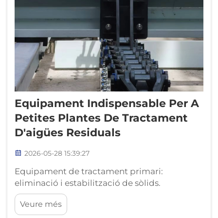
Equipament Indispensable Per A
Petites Plantes De Tractament
D'aigües Residuals
2026-05-28 15:39:27
Equipament de tractament primari:
eliminació i estabilització de sòlids.
L'equipament de tractament primari
Veure més
constitueix la primera barrera essencial en
petites plantes de tractament d'aigües