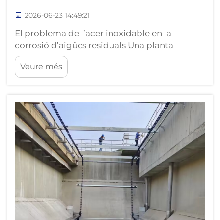
2026-06-23 14:49:21
El problema de l’acer inoxidable en la
corrosió d’aigües residuals Una planta
depuradora d’aigües residuals que gestiona
Veure més
50.000 metres cúbics diaris d’aigües
residuals municipals opera en un entorn
químicament agressiu. L’efluent del
clarificador primari conté entre 150 i 400
mg/L d’ions clorur...