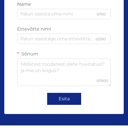
Name
0/100
Ettevõtte nimi
0/200
Sõnum
0/1000
Esita