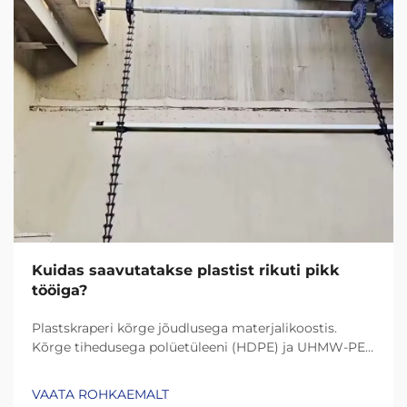
Kuidas saavutatakse plastist rikuti pikk
tööiga?
Plastskraperi kõrge jõudlusega materjalikoostis.
Kõrge tihedusega polüetüleeni (HDPE) ja UHMW-PE
(ultrakõrge molekulmassiga polüetüleen) roll
vastupidavuses. Tänapäeva plastskraperid kestavad
VAATA ROHKAEMALT
palju kauem tänu materjalidele nagu HDPE (kõrge