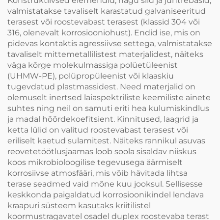
Konstruktiivsed elemendid, nagu sild ja juhtrebasid,
valmistatakse tavaliselt karastatud galvaniseeritud
terasest või roostevabast terasest (klassid 304 või
316, olenevalt korrosiooniohust). Endid ise, mis on
pidevas kontaktis agressiivse settega, valmistatakse
tavaliselt mittemetallilistest materjalidest, näiteks
väga kõrge molekulmassiga polüetüleenist
(UHMW-PE), polüpropüleenist või klaaskiu
tugevdatud plastmassidest. Need materjalid on
olemuselt inertsed laiaspektriliste keemiliste ainete
suhtes ning neil on samuti eriti hea kulumiskindlus
ja madal hõõrdekoefitsient. Kinnitused, laagrid ja
ketta lülid on valitud roostevabast terasest või
eriliselt kaetud sulamitest. Näiteks rannikul asuvas
reovetetöötlusjaamas loob soola sisaldav niiskus
koos mikrobioloogilise tegevusega äärmiselt
korrosiivse atmosfääri, mis võib hävitada lihtsa
terase seadmed vaid mõne kuu jooksul. Sellisesse
keskkonda paigaldatud korrosioonikindel lendava
kraapuri süsteem kasutaks kriitilistel
koormustragavatel osadel duplex roostevaba terast