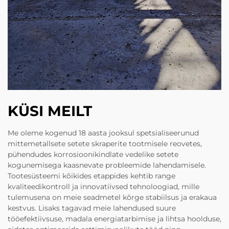
KÜSI MEILT
Me oleme kogenud 18 aasta jooksul spetsialiseerunud
mittemetallsete setete skraperite tootmisele reovetes,
pühendudes korrosioonikindlate vedelike setete
kogunemisega kaasnevate probleemide lahendamisele.
Tootesüsteemi kõikides etappides kehtib range
kvaliteedikontroll ja innovatiivsed tehnoloogiad, mille
tulemusena on meie seadmetel kõrge stabiilsus ja erakaua
kestvus. Lisaks tagavad meie lahendused suure
tööefektiivsuse, madala energiatarbimise ja lihtsa hoolduse,