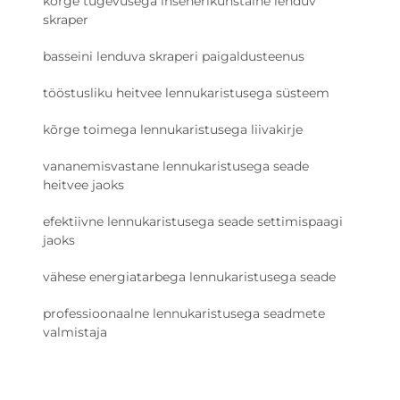
kõrge tugevusega insenerikunstaine lenduv
skraper
basseini lenduva skraperi paigaldusteenus
tööstusliku heitvee lennukaristusega süsteem
kõrge toimega lennukaristusega liivakirje
vananemisvastane lennukaristusega seade
heitvee jaoks
efektiivne lennukaristusega seade settimispaagi
jaoks
vähese energiatarbega lennukaristusega seade
professioonaalne lennukaristusega seadmete
valmistaja