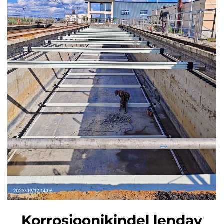
Korrosioonikindel lendav