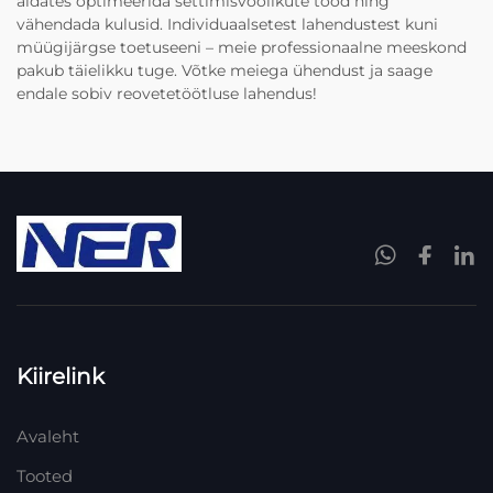
aidates optimeerida settimisvoolikute tööd ning
vähendada kulusid. Individuaalsetest lahendustest kuni
müügijärgse toetuseeni – meie professionaalne meeskond
pakub täielikku tuge. Võtke meiega ühendust ja saage
endale sobiv reovetetöötluse lahendus!
Kiirelink
Avaleht
Tooted