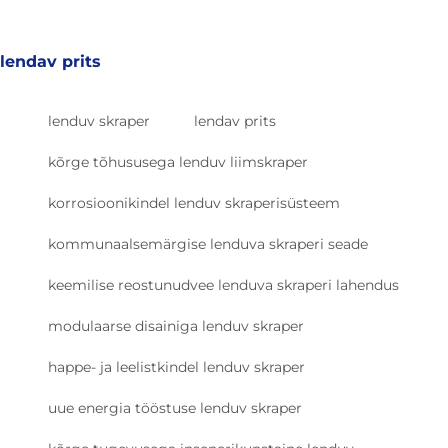
lendav prits
lenduv skraper
lendav prits
kõrge tõhususega lenduv liimskraper
korrosioonikindel lenduv skraperisüsteem
kommunaalsemärgise lenduva skraperi seade
keemilise reostunudvee lenduva skraperi lahendus
modulaarse disainiga lenduv skraper
happe- ja leelistkindel lenduv skraper
uue energia tööstuse lenduv skraper