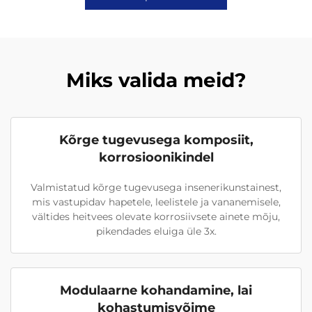
Miks valida meid?
Kõrge tugevusega komposiit,
korrosioonikindel
Valmistatud kõrge tugevusega insenerikunstainest,
mis vastupidav hapetele, leelistele ja vananemisele,
vältides heitvees olevate korrosiivsete ainete mõju,
pikendades eluiga üle 3x.
Modulaarne kohandamine, lai
kohastumisvõime