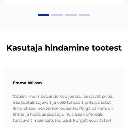
tihedusega polüetüleen) ja UHMW-PE (ultrakõrge
molekulmassiga polüetüleen)...
Kasutaja hindamine tootest
Emma Wilson
Ostsim me möödunud kuu jooksul lendavat pritsi.
See töötab sujuvalt ja võib tõhusalt pritsida setet
ilma, et see reovesi korrodeeriks. Paigaldamine oli
lihtne ja hooldus peaaegu null. See vähendab
tunduvalt meie käituskulusid. Kõrgelt soovitatav!