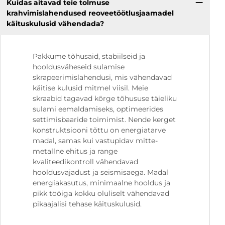
Kuidas aitavad teie tolmuse
krahvimislahendused reoveetöötlusjaamadel
käituskulusid vähendada?
Pakkume tõhusaid, stabiilseid ja
hooldusväheseid sulamise
skrapeerimislahendusi, mis vähendavad
käitise kulusid mitmel viisil. Meie
skraabid tagavad kõrge tõhususe täieliku
sulami eemaldamiseks, optimeerides
settimisbaaride toimimist. Nende kerget
konstruktsiooni tõttu on energiatarve
madal, samas kui vastupidav mitte-
metallne ehitus ja range
kvaliteedikontroll vähendavad
hooldusvajadust ja seismisaega. Madal
energiakasutus, minimaalne hooldus ja
pikk tööiga kokku oluliselt vähendavad
pikaajalisi tehase käituskulusid.