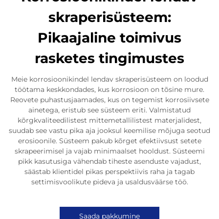
skraperisüsteem:
Pikaajaline toimivus
rasketes tingimustes
Meie korrosioonikindel lendav skraperisüsteem on loodud
töötama keskkondades, kus korrosioon on tõsine mure.
Reovete puhastusjaamades, kus on tegemist korrosiivsete
ainetega, eristub see süsteem eriti. Valmistatud
kõrgkvaliteedilistest mittemetallilistest materjalidest,
suudab see vastu pika aja jooksul keemilise mõjuga seotud
erosioonile. Süsteem pakub kõrget efektiivsust setete
skrapeerimisel ja vajab minimaalset hooldust. Süsteemi
pikk kasutusiga vähendab tiheste asenduste vajadust,
säästab klientidel pikas perspektiivis raha ja tagab
settimisvoolikute pideva ja usaldusväärse töö.
Saada pakkumine