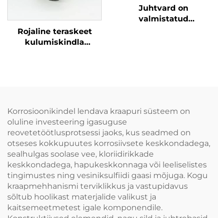
Juhtvard on
valmistatud
klaaskiust, mis on
Rojaline teraskeet
korrosioonikindel ja
kulumiskindla
kergem
kaitsekatega, sobib
juhtimis- ja
tõmbekeeltele,
kasutatakse koos
Korrosioonikindel lendava kraapuri süsteem on
oluline investeering igasuguse
reovetetöötlusprotsessi jaoks, kus seadmed on
otseses kokkupuutes korrosiivsete keskkondadega,
sealhulgas soolase vee, kloriidirikkade
keskkondadega, hapukeskkonnaga või leeliselistes
tingimustes ning vesiniksulfiidi gaasi mõjuga. Kogu
kraapmehhanismi terviklikkus ja vastupidavus
sõltub hoolikast materjalide valikust ja
kaitsemeetmetest igale komponendile.