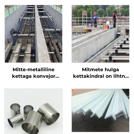
Mitte-metalliline
Mitmete hulga
kettaga konvejor
kettakindral on lihtne
murdunud
installida ja võtab
lammasprotsessimine
pikka teenindusaega
ümber kasutatud
veemurdumine
varustus