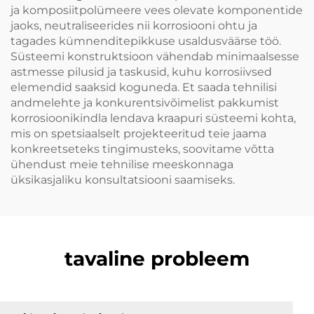
ja komposiitpolümeere vees olevate komponentide
jaoks, neutraliseerides nii korrosiooni ohtu ja
tagades kümnenditepikkuse usaldusväärse töö.
Süsteemi konstruktsioon vähendab minimaalsesse
astmesse pilusid ja taskusid, kuhu korrosiivsed
elemendid saaksid koguneda. Et saada tehnilisi
andmelehte ja konkurentsivõimelist pakkumist
korrosioonikindla lendava kraapuri süsteemi kohta,
mis on spetsiaalselt projekteeritud teie jaama
konkreetseteks tingimusteks, soovitame võtta
ühendust meie tehnilise meeskonnaga
üksikasjaliku konsultatsiooni saamiseks.
tavaline probleem