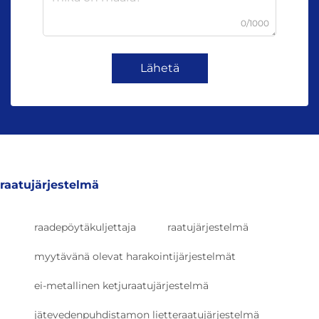
0/1000
Lähetä
raatujärjestelmä
raadepöytäkuljettaja
raatujärjestelmä
myytävänä olevat harakointijärjestelmät
ei-metallinen ketjuraatujärjestelmä
jätevedenpuhdistamon lietteraatujärjestelmä