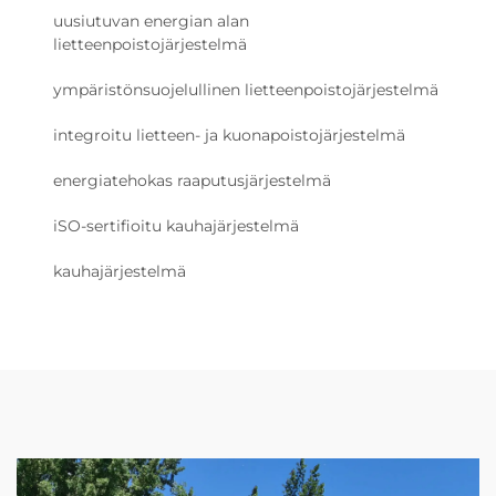
uusiutuvan energian alan
lietteenpoistojärjestelmä
ympäristönsuojelullinen lietteenpoistojärjestelmä
integroitu lietteen- ja kuonapoistojärjestelmä
energiatehokas raaputusjärjestelmä
iSO-sertifioitu kauhajärjestelmä
kauhajärjestelmä