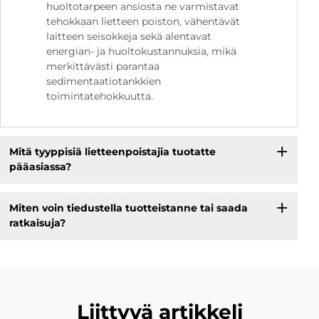
huoltotarpeen ansiosta ne varmistavat
tehokkaan lietteen poiston, vähentävät
laitteen seisokkeja sekä alentavat
energian- ja huoltokustannuksia, mikä
merkittävästi parantaa
sedimentaatiotankkien
toimintatehokkuutta.
Mitä tyyppisiä lietteenpoistajia tuotatte
pääasiassa?
Miten voin tiedustella tuotteistanne tai saada
ratkaisuja?
Liittyvä artikkeli