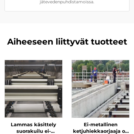
jätevedenpuhdistamoissa.
Aiheeseen liittyvät tuotteet
Lammas käsittely
Ei-metallinen
suorakuilu ei-
ketjuhiekkaorjaaja on