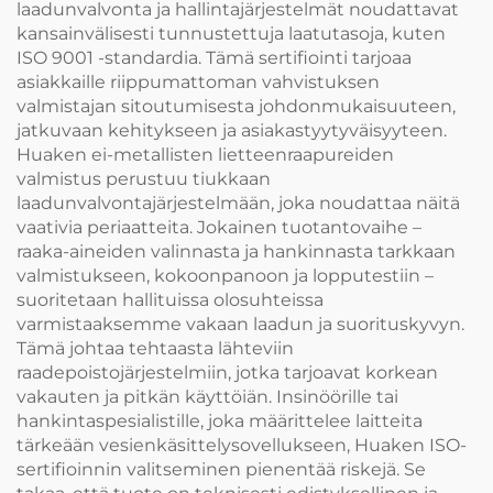
laadunvalvonta ja hallintajärjestelmät noudattavat
kansainvälisesti tunnustettuja laatutasoja, kuten
ISO 9001 -standardia. Tämä sertifiointi tarjoaa
asiakkaille riippumattoman vahvistuksen
valmistajan sitoutumisesta johdonmukaisuuteen,
jatkuvaan kehitykseen ja asiakastyytyväisyyteen.
Huaken ei-metallisten lietteenraapureiden
valmistus perustuu tiukkaan
laadunvalvontajärjestelmään, joka noudattaa näitä
vaativia periaatteita. Jokainen tuotantovaihe –
raaka-aineiden valinnasta ja hankinnasta tarkkaan
valmistukseen, kokoonpanoon ja lopputestiin –
suoritetaan hallituissa olosuhteissa
varmistaaksemme vakaan laadun ja suorituskyvyn.
Tämä johtaa tehtaasta lähteviin
raadepoistojärjestelmiin, jotka tarjoavat korkean
vakauten ja pitkän käyttöiän. Insinöörille tai
hankintaspesialistille, joka määrittelee laitteita
tärkeään vesienkäsittelysovellukseen, Huaken ISO-
sertifioinnin valitseminen pienentää riskejä. Se