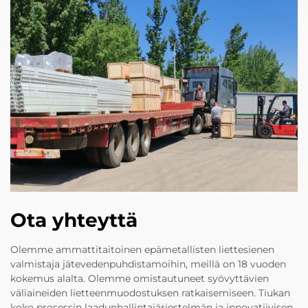
Ota yhteyttä
Olemme ammattitaitoinen epämetallisten liettesienen
valmistaja jätevedenpuhdistamoihin, meillä on 18 vuoden
kokemus alalta. Olemme omistautuneet syövyttävien
väliaineiden lietteenmuodostuksen ratkaisemiseen. Tiukan
koko prosessin laadunhallintajärjestelmän ja innovatiivisen