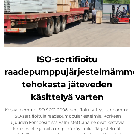
ISO-sertifioitu
raadepumppujärjestelmämm
tehokasta jäteveden
käsittelyä varten
Koska olemme ISO 9001-2008 -sertifioitu yritys, tarjoamme
ISO-sertifioituja raadepumppujärjestelmiä. Korkean
lujuuden komposiitista valmistettuina ne ovat kestäviä
korroosiolle ja niillä on pitkä käyttöikä. Järjestelmät