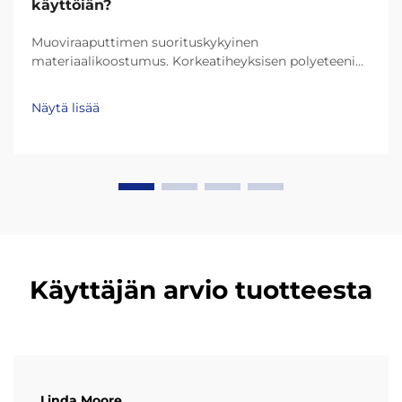
käyttöiän?
Muoviraaputtimen suorituskykyinen
materiaalikoostumus. Korkeatiheyksisen polyeteenin
(HDPE) ja erittäin korkean molekyylikansuuden
polyeteenin (UHMW-PE) rooli kestävyydessä.
Näytä lisää
Nykypäivän muoviraaputtimet kestävät paljon
pidempään kiitos materiaaleihin kuten HDPE
(korkeatiheyksinen polyeteeni) ja UHMW-PE (erittäin
korkean molekyyliketjun polyeteeni)...
Käyttäjän arvio tuotteesta
Linda Moore