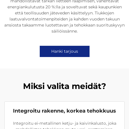
mahdollistavat tarkan lietteen raapimisen, vähentävät
energiankulutusta 20 %:lla ja soveltuvat sekä kaupunkien
että teollisuuden jäteveden käsittelyyn. Tiukkojen
laatuvalvontatoimenpiteiden ja kahden vuoden takuun
ansiosta takaamme luotettavan ja tehokkaan suorituskyvyn
säiliöissänne.
Hanki tarjous
Miksi valita meidät?
Integroitu rakenne, korkea tehokkuus
Integroitu ei-metallinen ketju- ja kaivinkalusto, joka