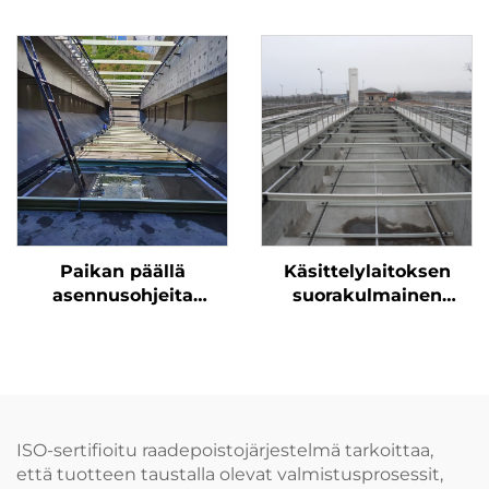
metallinen
helppo asentaa ja
ketjuhiekkaorjaaja ei-
seilla on pitkä
metallinen rata NH78
käyttöelämä
Paikan päällä
Käsittelylaitoksen
asennusohjeita
suorakulmainen
sedimenttialtaan
sedimentaatiotalo
omistuksessa olevalle
putouskeraajaliike
raivolaastulle
ISO-sertifioitu raadepoistojärjestelmä tarkoittaa,
että tuotteen taustalla olevat valmistusprosessit,