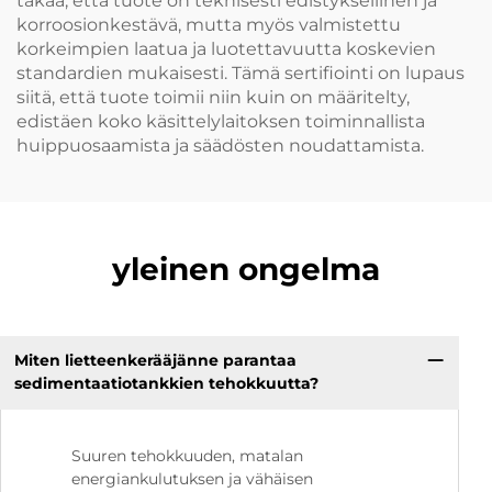
takaa, että tuote on teknisesti edistyksellinen ja
korroosionkestävä, mutta myös valmistettu
korkeimpien laatua ja luotettavuutta koskevien
standardien mukaisesti. Tämä sertifiointi on lupaus
siitä, että tuote toimii niin kuin on määritelty,
edistäen koko käsittelylaitoksen toiminnallista
huippuosaamista ja säädösten noudattamista.
yleinen ongelma
Miten lietteenkerääjänne parantaa
sedimentaatiotankkien tehokkuutta?
Suuren tehokkuuden, matalan
energiankulutuksen ja vähäisen