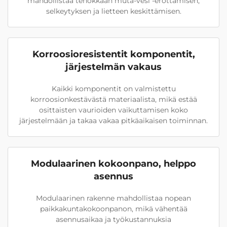
mahdollistaa tehokkaan muta-vesi -erottamisen,
selkeytyksen ja lietteen keskittämisen.
Korroosioresistentit komponentit,
järjestelmän vakaus
Kaikki komponentit on valmistettu
korroosionkestävästä materiaalista, mikä estää
osittaisten vaurioiden vaikuttamisen koko
järjestelmään ja takaa vakaa pitkäaikaisen toiminnan.
Modulaarinen kokoonpano, helppo
asennus
Modulaarinen rakenne mahdollistaa nopean
paikkakuntakokoonpanon, mikä vähentää
asennusaikaa ja työkustannuksia