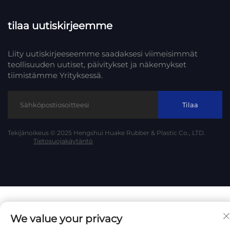
tilaa uutiskirjeemme
Liity uutiskirjeeseemme saadaksesi viimeisimmät
teollisuuden uutiset, päivitykset ja näkemykset
tiimistämme Yrityksessä.
Tilaa
Tekijänoikeus © 2025 Hengshui Huake Rubber & Plastic Co., LTD.
Tietosuojakäytäntö
We value your privacy