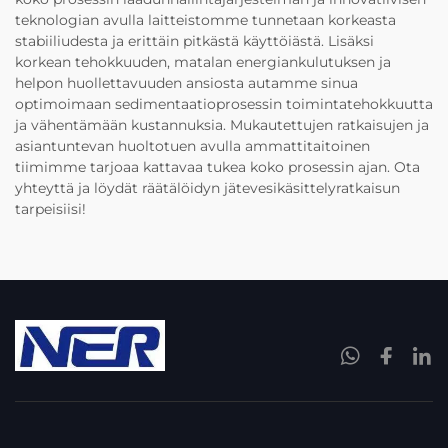
teknologian avulla laitteistomme tunnetaan korkeasta
stabiiliudesta ja erittäin pitkästä käyttöiästä. Lisäksi
korkean tehokkuuden, matalan energiankulutuksen ja
helpon huollettavuuden ansiosta autamme sinua
optimoimaan sedimentaatioprosessin toimintatehokkuutta
ja vähentämään kustannuksia. Mukautettujen ratkaisujen ja
asiantuntevan huoltotuen avulla ammattitaitoinen
tiimimme tarjoaa kattavaa tukea koko prosessin ajan. Ota
yhteyttä ja löydät räätälöidyn jätevesikäsittelyratkaisun
tarpeisiisi!