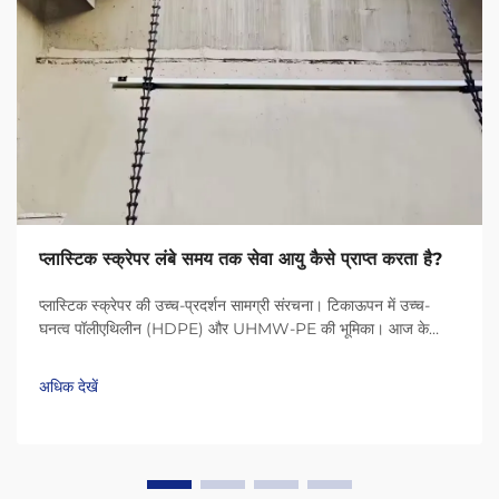
प्लास्टिक स्क्रेपर लंबे समय तक सेवा आयु कैसे प्राप्त करता है?
प्लास्टिक स्क्रेपर की उच्च-प्रदर्शन सामग्री संरचना। टिकाऊपन में उच्च-
घनत्व पॉलीएथिलीन (HDPE) और UHMW-PE की भूमिका। आज के
प्लास्टिक स्क्रेपर HDPE (उच्च-घनत्व पॉलीएथिलीन) और UHMW-PE
(अल्ट्रा-हाई मॉलिक्यूलर वेट पॉलीएथिलीन) जैसी सामग्री के कारण बहुत लंबे
अधिक देखें
समय तक चलते हैं...