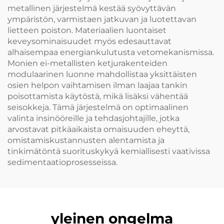
metallinen järjestelmä kestää syövyttävän
ympäristön, varmistaen jatkuvan ja luotettavan
lietteen poiston. Materiaalien luontaiset
keveysominaisuudet myös edesauttavat
alhaisempaa energiankulutusta vetomekanismissa.
Monien ei-metallisten ketjurakenteiden
modulaarinen luonne mahdollistaa yksittäisten
osien helpon vaihtamisen ilman laajaa tankin
poisottamista käytöstä, mikä lisäksi vähentää
seisokkeja. Tämä järjestelmä on optimaalinen
valinta insinööreille ja tehdasjohtajille, jotka
arvostavat pitkäaikaista omaisuuden eheyttä,
omistamiskustannusten alentamista ja
tinkimätöntä suorituskykyä kemiallisesti vaativissa
sedimentaatioprosesseissa.
yleinen ongelma