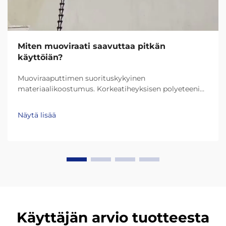
Miten muoviraati saavuttaa pitkän
käyttöiän?
Muoviraaputtimen suorituskykyinen
materiaalikoostumus. Korkeatiheyksisen polyeteenin
(HDPE) ja erittäin korkean molekyylikansuuden
polyeteenin (UHMW-PE) rooli kestävyydessä.
Näytä lisää
Nykypäivän muoviraaputtimet kestävät paljon
pidempään kiitos materiaaleihin kuten HDPE
(korkeatiheyksinen polyeteeni) ja UHMW-PE (erittäin
korkean molekyyliketjun polyeteeni)...
Käyttäjän arvio tuotteesta