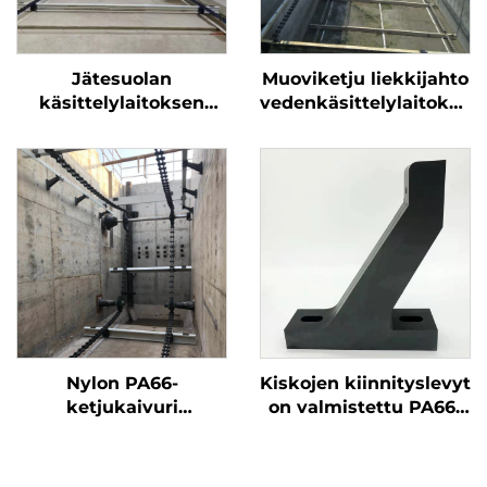
Jätesuolan
Muoviketju liekkijahto
käsittelylaitoksen
vedenkäsittelylaitoksell
putouskiskaisin ei-
ketju-liekki-jahto
metallinen ketju
putouskiskaisin
liitteet
Nylon PA66-
Kiskojen kiinnityslevyt
ketjukaivuri
on valmistettu PA66-
viemärilaitokselle
muovista ja ne ovat
korroosionkestäviä