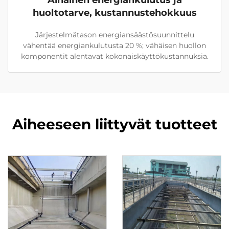
Alhainen energiankulutus ja
huoltotarve, kustannustehokkuus
Järjestelmätason energiansäästösuunnittelu
vähentää energiankulutusta 20 %; vähäisen huollon
komponentit alentavat kokonaiskäyttökustannuksia.
Aiheeseen liittyvät tuotteet