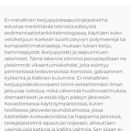
Ei-metallinen ketjupyöräraaputinjärjestelmä
edustaa merkittävää teknistä edistystä
sedimentaatiotankkiteknologiassa, käyttäen koko
vetoketjuun korkean suorituskyvyn polymeerejä tai
komposiittimateriaaleja, mukaan lukien ketju,
hammaspyörät (ketjupyörät) ja raaputintuen
rakenteet. Tämä rakenne eliminoi perustasoltaan ne
yleisimmät vikaantumiskohdat, joita esiintyy
perinteisissä teräsversioissa: korroosio, galvaaninen
kytkentä ja liiallinen kulumine. Ei-metallinen
ketjupyöräkokoonpano toimii esteettömästi ilman
jatkuvaa voitelua, mikä vähentää huoltovaatimuksia
dramaattisesti ja estää öljyn pääsyn jätevesiin.
Kovaotteisessa käyttöympäristössä, kuten
teollisessa jätevedenpuhdistamossa, jossa
käsitellään korkeakloridisia tai happamia jätevesiä,
teräsjärjestelmä rapautuisi nopeasti, aiheuttaen
useinikuisia katkoja ja kalliita vaihtoja. Sen sijaan ei-