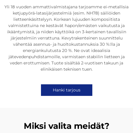
Yli 18 vuoden ammattivalmistajana tarjoamme ei-metallisia
ketjupyörä-latasijärjestelmiä (esim. NH78) säiliöiden
lietteenkäsittelyyn. Korkean lujuuden komposiitista
valmistettuina ne kestävät hapon/emästen vaikutusta ja
ikääntymistä, ja niiden käyttöikä on 3-kertainen tavallisiin
järjestelmiin verrattuna. Kevytrakenteinen suunnittelu
vähentää asennus- ja huoltokustannuksia 30 %:lla ja
energiankulutusta 20 %. Ne ovat ideaalisia
jätevedenpuhdistamoille, varmistaen stabiilin lietteen ja
veden erottumisen. Tuote sisältää 2-vuotisen takuun ja
elinikäisen teknisen tuen.
Hanki tarjous
Miksi valita meidät?