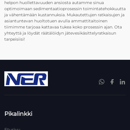
helpon huollettavuuden ansiosta autamme sinua
optimoimaan sedimentaatioprosessin toimintatehokkuutta
ja vähentämään kustannuksia. Mukautettujen ratkaisujen ja
asiantuntevan huoltotuen avulla ammattitaitoinen
tiimimme tarjoaa kattavaa tukea koko prosessin ajan. Ota
yhteyttä ja löydät räätälöidyn jätevesikäsittelyratkaisun
tarpeisiisi!
Pikalinkki
Etusivu