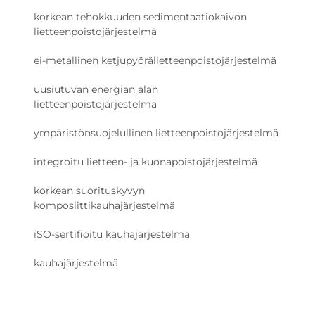
korkean tehokkuuden sedimentaatiokaivon
lietteenpoistojärjestelmä
ei-metallinen ketjupyörälietteenpoistojärjestelmä
uusiutuvan energian alan
lietteenpoistojärjestelmä
ympäristönsuojelullinen lietteenpoistojärjestelmä
integroitu lietteen- ja kuonapoistojärjestelmä
korkean suorituskyvyn
komposiittikauhajärjestelmä
iSO-sertifioitu kauhajärjestelmä
kauhajärjestelmä