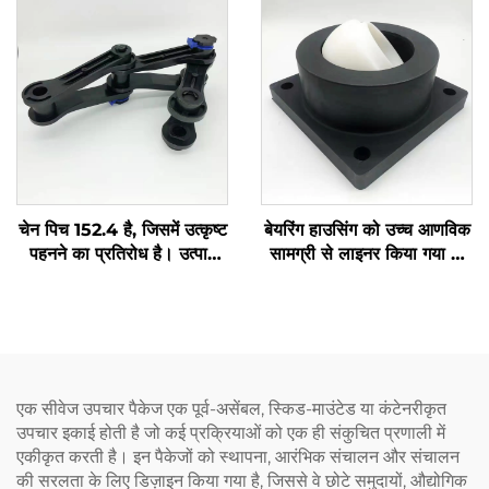
चेन पिच 152.4 है, जिसमें उत्कृष्ट
बेयरिंग हाउसिंग को उच्च आणविक
पहनने का प्रतिरोध है। उत्पाद
सामग्री से लाइनर किया गया है,
तीन भागों से मिलकर बना है,
जिसमें अच्छा पहनने का प्रतिरोध
स्थापित करने में आसान है, और
है। कोई स्नेहक जोड़ने की
इसकी तोड़ने की शक्ति 3T से
आवश्यकता नहीं है। केवल
अधिक है
आंतरिक आस्तर को बदलना होता
है, लागत बचाता है
एक सीवेज उपचार पैकेज एक पूर्व-असेंबल, स्किड-माउंटेड या कंटेनरीकृत
उपचार इकाई होती है जो कई प्रक्रियाओं को एक ही संकुचित प्रणाली में
एकीकृत करती है। इन पैकेजों को स्थापना, आरंभिक संचालन और संचालन
की सरलता के लिए डिज़ाइन किया गया है, जिससे वे छोटे समुदायों, औद्योगिक