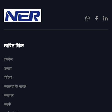
त्वरित लिंक
होमपेज
उत्पाद
वीडियो
सफलता के मामले
समाचार
संपर्क