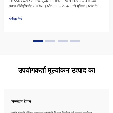
प्लास्टिक स्क्रेपर की उच्च-प्रदर्शन सामग्री संरचना। टिकाऊपन में उच्च-
घनत्व पॉलीएथिलीन (HDPE) और UHMW-PE की भूमिका। आज के
प्लास्टिक स्क्रेपर HDPE (उच्च-घनत्व पॉलीएथिलीन) और UHMW-PE
(अल्ट्रा-हाई मॉलिक्यूलर वेट पॉलीएथिलीन) जैसी सामग्री के कारण बहुत लंबे
अधिक देखें
समय तक चलते हैं...
उपयोगकर्ता मूल्यांकन उत्पाद का
क्रिस्टीन डेविस