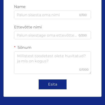
Name
0/100
Ettevõtte nimi
0/200
Sõnum
0/1000
Esita