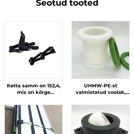
Seotud tooted
Ketta samm on 152,4,
UHMW-PE-st
mis on kõrge
valmistatud voolak,
kulumiskindlusega.
see on
Toode koosneb
kulumiskindlam,
kolmest osast, on
vahetam vahetada ja
kerge paigaldada ja
vähendab kulusid.
selle katkemisjõud
ületab 3T