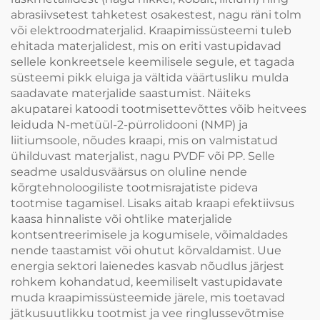
abrasiivsetest tahketest osakestest, nagu räni tolm
või elektroodmaterjalid. Kraapimissüsteemi tuleb
ehitada materjalidest, mis on eriti vastupidavad
sellele konkreetsele keemilisele segule, et tagada
süsteemi pikk eluiga ja vältida väärtusliku mulda
saadavate materjalide saastumist. Näiteks
akupatarei katoodi tootmisettevõttes võib heitvees
leiduda N-metüül-2-pürrolidooni (NMP) ja
liitiumsoole, nõudes kraapi, mis on valmistatud
ühilduvast materjalist, nagu PVDF või PP. Selle
seadme usaldusväärsus on oluline nende
kõrgtehnoloogiliste tootmisrajatiste pideva
tootmise tagamisel. Lisaks aitab kraapi efektiivsus
kaasa hinnaliste või ohtlike materjalide
kontsentreerimisele ja kogumisele, võimaldades
nende taastamist või ohutut kõrvaldamist. Uue
energia sektori laienedes kasvab nõudlus järjest
rohkem kohandatud, keemiliselt vastupidavate
muda kraapimissüsteemide järele, mis toetavad
jätkusuutlikku tootmist ja vee ringlussevõtmise