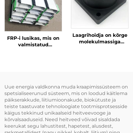
Laagrihoidja on kõrge
FRP-i lusikas, mis on
molekulmassiga
valmistatud
materjaliga rivistatud,
imporditud smola ja
millel on hea
kummitäisajaga
kulumiskindlus.
Puhtust ei ole vaja
lisada. Tuleb vahetada
ainult sisemine
Uue energia valdkonna muda kraapimissüsteem on
rivistus, mis säästab
spetsialiseerunud süsteem, mis on loodud käitlema
kulusid
päikserakkude, liitiumioonakude, biokütuste ja
teiste taastuvate tehnoloogiate tootmisprotsesside
käigus tekkinud unikaalseid heitveevooge ja
kõrvalsaaduseid. Need heitveed võivad sisaldada
keerukat segu lahustitest, hapetest, alusdest,
raskmetallidest (nagu nikkel, kobalt, liitium) ning