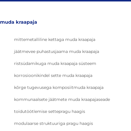
muda kraapaja
mittemetalliline kettaga muda kraapaja
jäätmevee puhastusjaama muda kraapaja
ristsüdamikuga muda kraapaja süsteem
korrosioonikindel sette muda kraapaja
kõrge tugevusega komposiitmuda kraapaja
kommunaalsete jäätmete muda kraapajaseade
toidutöötlemise settepragu haagis
modulaarse struktuuriga pragu haagis