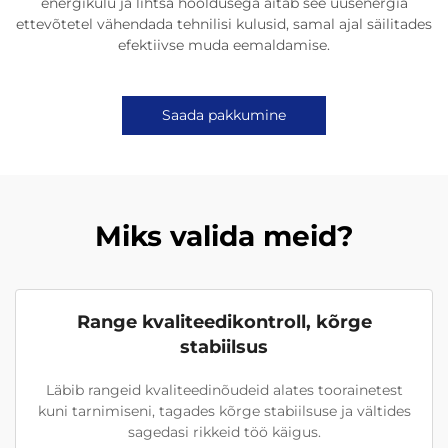
energikulu ja lihtsa hooldusega aitab see uusenergia
ettevõtetel vähendada tehnilisi kulusid, samal ajal säilitades
efektiivse muda eemaldamise.
Saada pakkumine
Miks valida meid?
Range kvaliteedikontroll, kõrge
stabiilsus
Läbib rangeid kvaliteedinõudeid alates toorainetest
kuni tarnimiseni, tagades kõrge stabiilsuse ja vältides
sagedasi rikkeid töö käigus.