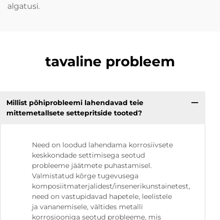
algatusi.
tavaline probleem
Millist põhiprobleemi lahendavad teie
mittemetallsete settepritside tooted?
Need on loodud lahendama korrosiivsete
keskkondade settimisega seotud
probleeme jäätmete puhastamisel.
Valmistatud kõrge tugevusega
komposiitmaterjalidest/insenerikunstainetest,
need on vastupidavad hapetele, leelistele
ja vananemisele, vältides metalli
korrosiooniga seotud probleeme, mis