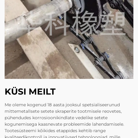
KÜSI MEILT
Me oleme kogenud 18 aasta jooksul spetsialiseerunud
mittemetallsete setete skraperite tootmisele reovetes,
pühendudes korrosioonikindlate vedelike setete
kogunemisega kaasnevate probleemide lahendamisele.
Tootesüsteemi kõikides etappides kehtib range
kvaliteedikontroll ja innovatiivsed tehnoloogiad, mille