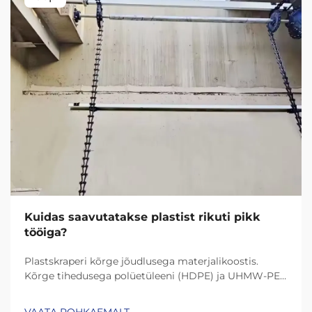
Kuidas saavutatakse plastist rikuti pikk
tööiga?
Plastskraperi kõrge jõudlusega materjalikoostis.
Kõrge tihedusega polüetüleeni (HDPE) ja UHMW-PE
(ultrakõrge molekulmassiga polüetüleen) roll
vastupidavuses. Tänapäeva plastskraperid kestavad