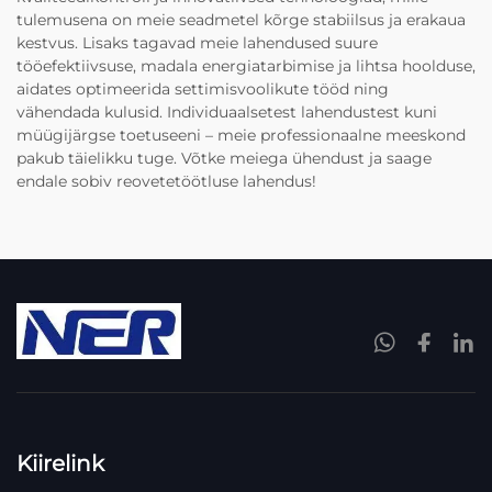
tulemusena on meie seadmetel kõrge stabiilsus ja erakaua
kestvus. Lisaks tagavad meie lahendused suure
tööefektiivsuse, madala energiatarbimise ja lihtsa hoolduse,
aidates optimeerida settimisvoolikute tööd ning
vähendada kulusid. Individuaalsetest lahendustest kuni
müügijärgse toetuseeni – meie professionaalne meeskond
pakub täielikku tuge. Võtke meiega ühendust ja saage
endale sobiv reovetetöötluse lahendus!
Kiirelink