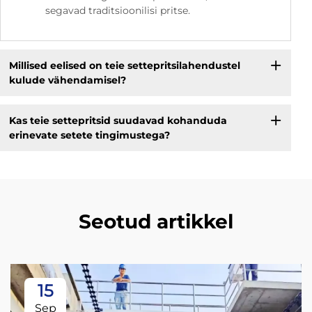
segavad traditsioonilisi pritse.
Millised eelised on teie settepritsilahendustel
kulude vähendamisel?
Kas teie settepritsid suudavad kohanduda
erinevate setete tingimustega?
Seotud artikkel
15
Sep