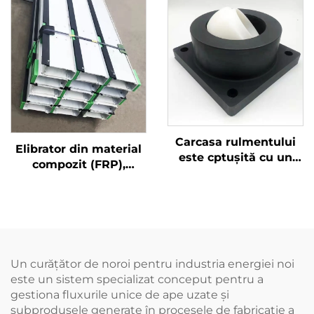
din trei părți, se
reduce costurile.
montează ușor și are o
forță de rupere mai
mare de 3 T
Carcasa rulmentului
Elibrator din material
este cptușită cu un
compozit (FRP),
material cu greutate
produs realizat din
moleculară mare, care
rășină importată,
are o bună rezistență
echipat cu tampoane
la uzură. Nu este
rezistente la uzură
necesară adăugarea
de lubrifiant. Trebuie
Un curățător de noroi pentru industria energiei noi
doar să înlocuiți
este un sistem specializat conceput pentru a
cptușeala,
gestiona fluxurile unice de ape uzate și
economisind costuri
subprodusele generate în procesele de fabricație a