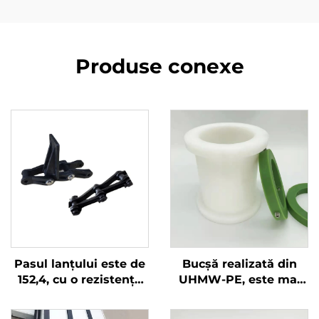
Produse conexe
Pasul lanțului este de
Bucșă realizată din
152,4, cu o rezistență
UHMW-PE, este mai
excelentă la uzură.
rezistentă la uzură,
Produsul este compus
ușor de înlocuit și