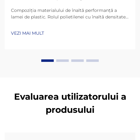
Compoziția materialului de înaltă performanță a
lamei de plastic. Rolul polietilenei cu înaltă densitate
(HDPE) și UHMW-PE în durabilitate. Lamele de plastic
de astăzi rezistă mult mai mult datorită materialelor
VEZI MAI MULT
precum HDPE (polietilenă cu înaltă densitate) și
UHMW-PE (polietilenă cu masă moleculară ultra-
înaltă)...
Evaluarea utilizatorului a
produsului