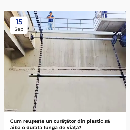
15
Sep
Cum reușește un curățător din plastic să
aibă o durată lungă de viață?