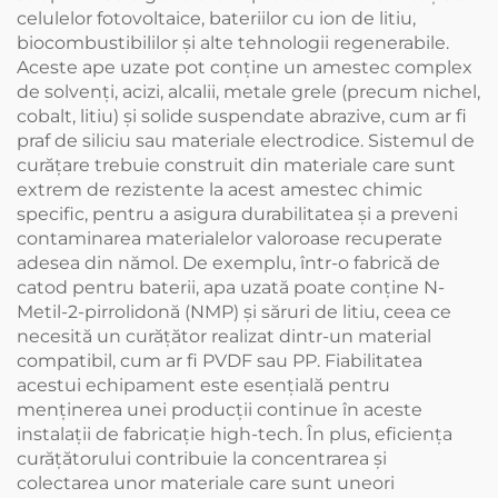
celulelor fotovoltaice, bateriilor cu ion de litiu,
biocombustibililor și alte tehnologii regenerabile.
Aceste ape uzate pot conține un amestec complex
de solvenți, acizi, alcalii, metale grele (precum nichel,
cobalt, litiu) și solide suspendate abrazive, cum ar fi
praf de siliciu sau materiale electrodice. Sistemul de
curățare trebuie construit din materiale care sunt
extrem de rezistente la acest amestec chimic
specific, pentru a asigura durabilitatea și a preveni
contaminarea materialelor valoroase recuperate
adesea din nămol. De exemplu, într-o fabrică de
catod pentru baterii, apa uzată poate conține N-
Metil-2-pirrolidonă (NMP) și săruri de litiu, ceea ce
necesită un curățător realizat dintr-un material
compatibil, cum ar fi PVDF sau PP. Fiabilitatea
acestui echipament este esențială pentru
menținerea unei producții continue în aceste
instalații de fabricație high-tech. În plus, eficiența
curățătorului contribuie la concentrarea și
colectarea unor materiale care sunt uneori