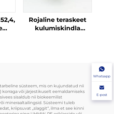
52,4,
Rojaline teraskeet
e
kulumiskindla
ega.
kaitsekatega, sobib
eb
juhtimis- ja
 on
tõmbekeeltele,
a ja
kasutatakse koos
jõud
Whatsapp
starbeline süsteem, mis on kujundatud nii
) korraga või järjestikuselt eemaldamiseks
E-post
sivees sisaldub nii biokeemilist
õi mineraaltailingsid. Süsteemi tuleb
dat, kriipsuvat „slaggit“, ilma et see kinni
a mootoriga ning UHMW-PE eriklasside või