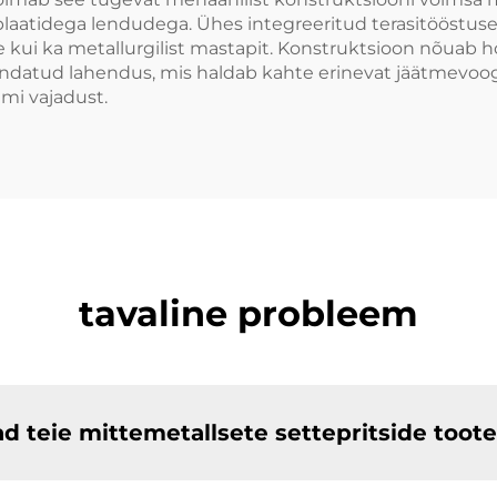
plaatidega lendudega. Ühes integreeritud terasitööstus
e kui ka metallurgilist mastapit. Konstruktsioon nõuab h
hendatud lahendus, mis haldab kahte erinevat jäätmevoo
mi vajadust.
tavaline probleem
d teie mittemetallsete settepritside toot