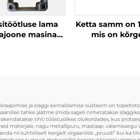
sitöötluse lama
Ketta samm on 1
hajoone masina
mis on kõrg
ttetalline lama
kulumiskindlus
Toode koosn
kolmest osast,
kerge paigaldad
selle katkemis
ületab 3T
i kraapimise ja slaggi eemaldamise süsteem on topeltot
gaanilise tahke jäätme (mida sageli nimetatakse slaggiks
 rakendatakse tihti tööstuslikes olukordades, kus protses
vaid materjale, nagu metallipuru, mastaap, valamissegu v
da nii suhteliselt kergelt orgaanilist „pruudi“ kui ka tihe
li hõlmab see tugevat mehaanilist konstruktsiooni võims