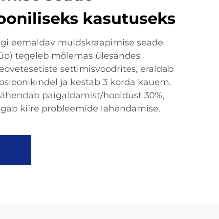
ooniliseks kasutuseks
ggi eemaldav muldskraapimise seade
tüüp) tegeleb mõlemas ülesandes
eovetesetiste settimisvoodrites, eraldab
rosioonikindel ja kestab 3 korda kauem.
vähendab paigaldamist/hooldust 30%,
agab kiire probleemide lahendamise.