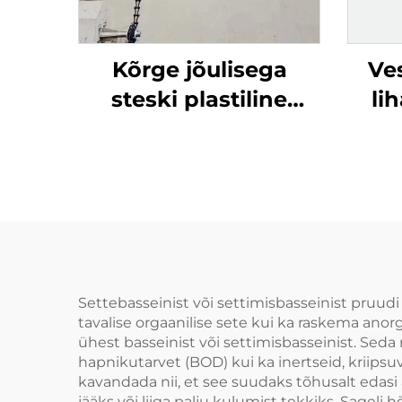
Kõrge jõulisega
Ve
steski plastiline
li
lammutaja
Mi
looduspuhastuslammutaja
Settebasseinist või settimisbasseinist pruud
tavalise orgaanilise sete kui ka raskema anor
ühest basseinist või settimisbasseinist. Seda
hapnikutarvet (BOD) kui ka inertseid, kriipsu
kavandada nii, et see suudaks tõhusalt edasi an
jääks või liiga palju kulumist tekkiks. Sage