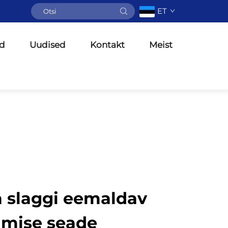
ET
d
Uudised
Kontakt
Meist
 slaggi eemaldav
imise seade