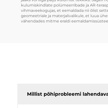
kulumiskindlate polümeerribade ja AR-teras
vihmaveekogujas, et eemaldada nii õlist sett
geomeetriale ja materjalivalikule, et luua ü
vähendades mitme eraldi eemaldamissüstee
Millist põhiprobleemi lahendava