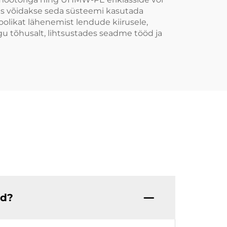
es võidakse seda süsteemi kasutada
oolikat lähenemist lendude kiirusele,
gu tõhusalt, lihtsustades seadme tööd ja
ed?