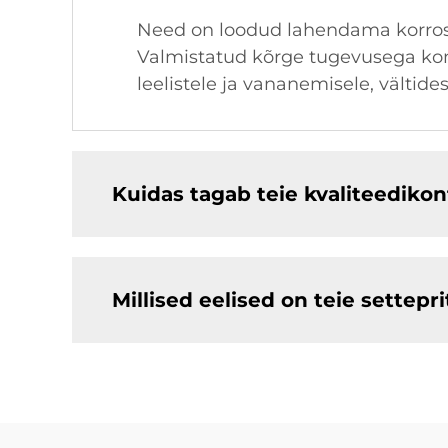
Need on loodud lahendama korros
Valmistatud kõrge tugevusega kom
leelistele ja vananemisele, vältide
Kuidas tagab teie kvaliteedikon
Millised eelised on teie settep