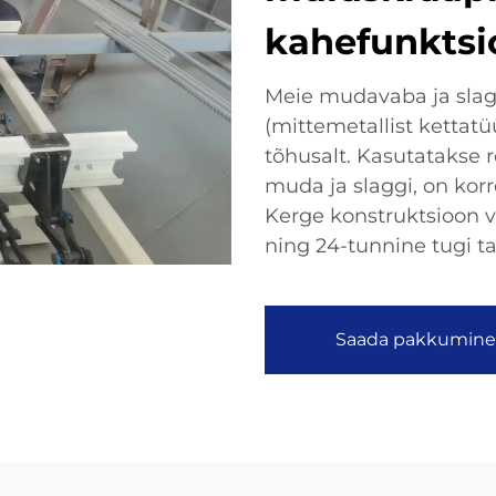
kahefunktsi
Meie mudavaba ja sla
(mittemetallist ketta
tõhusalt. Kasutatakse r
muda ja slaggi, on kor
Kerge konstruktsioon 
ning 24-tunnine tugi t
Saada pakkumine