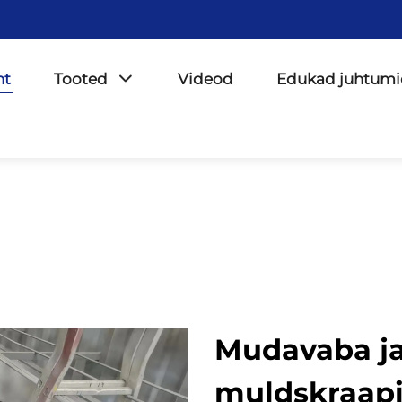
ht
Tooted
Videod
Edukad juhtumi
Mudavaba ja
muldskraap