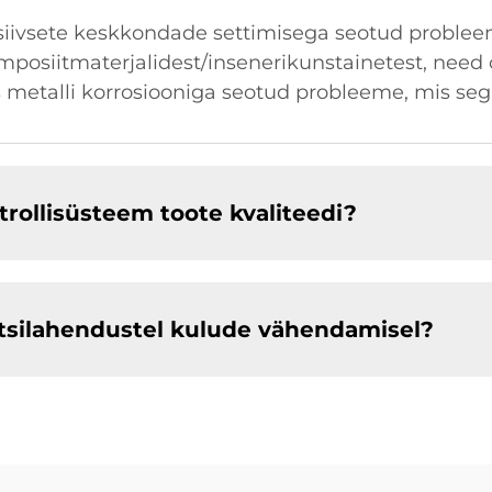
iivsete keskkondade settimisega seotud problee
posiitmaterjalidest/insenerikunstainetest, need 
s metalli korrosiooniga seotud probleeme, mis segav
trollisüsteem toote kvaliteedi?
ritsilahendustel kulude vähendamisel?