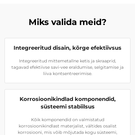
Miks valida meid?
Integreeritud disain, kõrge efektiivsus
Integreeritud mittemetallne ketis ja skraaprid,
tagavad efektiivse savi-vee eraldumise, selgitamise ja
liiva kontsentreerimise.
Korrosioonikindlad komponendid,
süsteemi stabiilsus
Kõik komponendid on valmistatud
korrosioonikindlast materjalist, vältides osalist
korrosiooni, mis võib mõjutada kogu süsteemi,