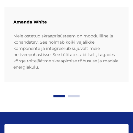
Amanda White
Meie ostetud skraaprisüsteem on mooduliline ja
kohandatav. See hõlmab kõiki vajalikke
komponente ja integreerub sujuvalt meie
heitveepuhastisse. See töötab stabiilselt, tagades
kõrge toitejäätme skraapimise tõhususe ja madala
energiakulu.