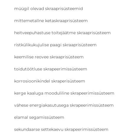
müügil olevad skraaprisüsteemid
mittemetallne ketaskraaprisüsteem
heitveepuhastuse toitejäätme skraaprisüsteem
ristkülikukujulise paagi skraaprisüsteem
keemilise reovee skraaprisüsteem
toidutöötluse skrapeerimissüsteem
korrosioonikindel skraperisüsteem
kerge kaaluga mooduliline skrapeerimissüsteem
vähese energiakasutusega skrapeerimissüsteem
elamal segamissüsteem
sekundaarse settekaevu skrapeerimissüsteem