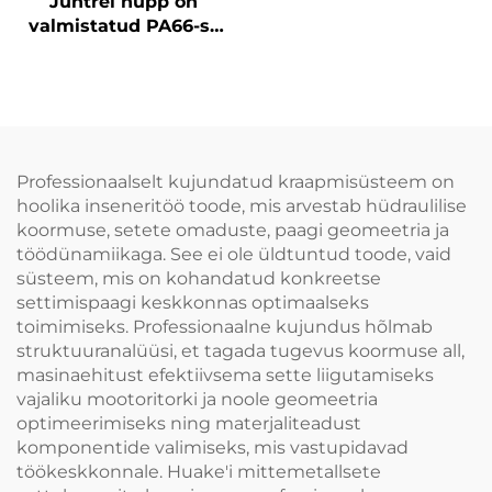
Juhtrei nupp on
korrosioonikindel ja
valmistatud PA66-st
kergem
ning on
korrosioonikindel
Professionaalselt kujundatud kraapmisüsteem on
hoolika inseneritöö toode, mis arvestab hüdraulilise
koormuse, setete omaduste, paagi geomeetria ja
töödünamiikaga. See ei ole üldtuntud toode, vaid
süsteem, mis on kohandatud konkreetse
settimispaagi keskkonnas optimaalseks
toimimiseks. Professionaalne kujundus hõlmab
struktuuranalüüsi, et tagada tugevus koormuse all,
masinaehitust efektiivsema sette liigutamiseks
vajaliku mootoritorki ja noole geomeetria
optimeerimiseks ning materjaliteadust
komponentide valimiseks, mis vastupidavad
töökeskkonnale. Huake'i mittemetallsete