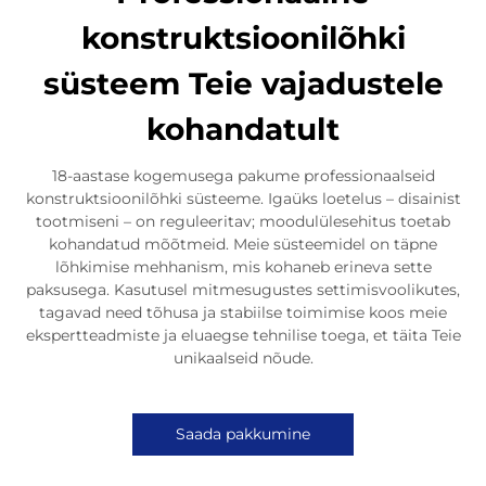
konstruktsioonilõhki
süsteem Teie vajadustele
kohandatult
18-aastase kogemusega pakume professionaalseid
konstruktsioonilõhki süsteeme. Igaüks loetelus – disainist
tootmiseni – on reguleeritav; moodulülesehitus toetab
kohandatud mõõtmeid. Meie süsteemidel on täpne
lõhkimise mehhanism, mis kohaneb erineva sette
paksusega. Kasutusel mitmesugustes settimisvoolikutes,
tagavad need tõhusa ja stabiilse toimimise koos meie
ekspertteadmiste ja eluaegse tehnilise toega, et täita Teie
unikaalseid nõude.
Saada pakkumine