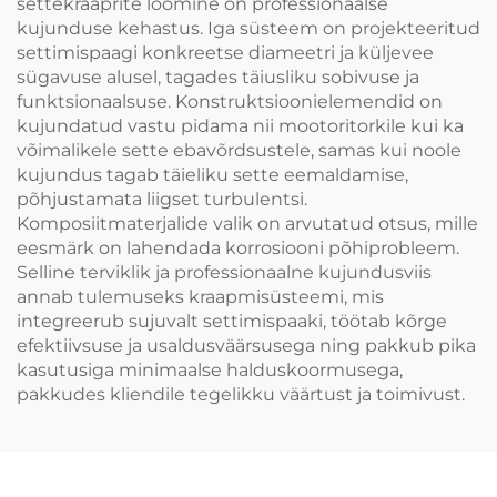
settekraaprite loomine on professionaalse
kujunduse kehastus. Iga süsteem on projekteeritud
settimispaagi konkreetse diameetri ja küljevee
sügavuse alusel, tagades täiusliku sobivuse ja
funktsionaalsuse. Konstruktsioonielemendid on
kujundatud vastu pidama nii mootoritorkile kui ka
võimalikele sette ebavõrdsustele, samas kui noole
kujundus tagab täieliku sette eemaldamise,
põhjustamata liigset turbulentsi.
Komposiitmaterjalide valik on arvutatud otsus, mille
eesmärk on lahendada korrosiooni põhiprobleem.
Selline terviklik ja professionaalne kujundusviis
annab tulemuseks kraapmisüsteemi, mis
integreerub sujuvalt settimispaaki, töötab kõrge
efektiivsuse ja usaldusväärsusega ning pakkub pika
kasutusiga minimaalse halduskoormusega,
pakkudes kliendile tegelikku väärtust ja toimivust.