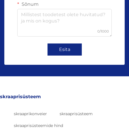
Sõnum
0/1000
Esita
skraaprisüsteem
skraaprikonveier
skraaprisüsteem
skraaprisüsteemide hind