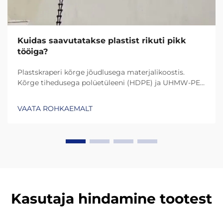
Kuidas saavutatakse plastist rikuti pikk
tööiga?
Plastskraperi kõrge jõudlusega materjalikoostis.
Kõrge tihedusega polüetüleeni (HDPE) ja UHMW-PE
(ultrakõrge molekulmassiga polüetüleen) roll
vastupidavuses. Tänapäeva plastskraperid kestavad
VAATA ROHKAEMALT
palju kauem tänu materjalidele nagu HDPE (kõrge
tihedusega polüetüleen) ja UHMW-PE (ultrakõrge
molekulmassiga polüetüleen)...
Kasutaja hindamine tootest