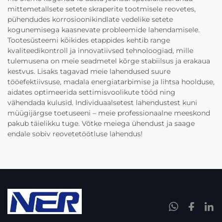
mittemetallsete setete skraperite tootmisele reovetes,
pühendudes korrosioonikindlate vedelike setete
kogunemisega kaasnevate probleemide lahendamisele.
Tootesüsteemi kõikides etappides kehtib range
kvaliteedikontroll ja innovatiivsed tehnoloogiad, mille
tulemusena on meie seadmetel kõrge stabiilsus ja erakaua
kestvus. Lisaks tagavad meie lahendused suure
tööefektiivsuse, madala energiatarbimise ja lihtsa hoolduse,
aidates optimeerida settimisvoolikute tööd ning
vähendada kulusid. Individuaalsetest lahendustest kuni
müügijärgse toetuseeni – meie professionaalne meeskond
pakub täielikku tuge. Võtke meiega ühendust ja saage
endale sobiv reovetetöötluse lahendus!