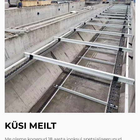
KÜSI MEILT
Me oleme kogenud 18 aasta jooksul spetsialiseerunud