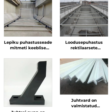
Lepiku puhastusseade
Loodusepuhastus
mitmeti keeblise
rektilaarsete
kraabi lisad
allaandmete
kaevandamiseks
lammuti
Juhtvard on
valmistatud
klaaskiust, mis on