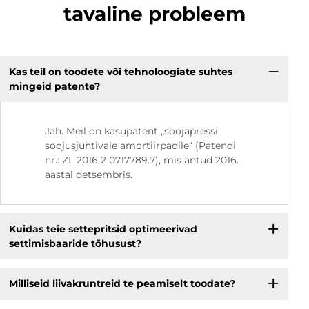
tavaline probleem
Kas teil on toodete või tehnoloogiate suhtes
mingeid patente?
Jah. Meil on kasupatent „soojapressi
soojusjuhtivale amortiirpadile“ (Patendi
nr.: ZL 2016 2 0717789.7), mis antud 2016.
aastal detsembris.
Kuidas teie settepritsid optimeerivad
settimisbaaride tõhusust?
Milliseid liivakruntreid te peamiselt toodate?