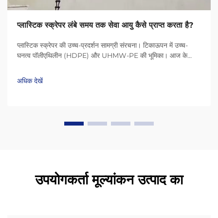
प्लास्टिक स्क्रेपर लंबे समय तक सेवा आयु कैसे प्राप्त करता है?
प्लास्टिक स्क्रेपर की उच्च-प्रदर्शन सामग्री संरचना। टिकाऊपन में उच्च-
घनत्व पॉलीएथिलीन (HDPE) और UHMW-PE की भूमिका। आज के
प्लास्टिक स्क्रेपर HDPE (उच्च-घनत्व पॉलीएथिलीन) और UHMW-PE
(अल्ट्रा-हाई मॉलिक्यूलर वेट पॉलीएथिलीन) जैसी सामग्री के कारण बहुत लंबे
अधिक देखें
समय तक चलते हैं...
उपयोगकर्ता मूल्यांकन उत्पाद का