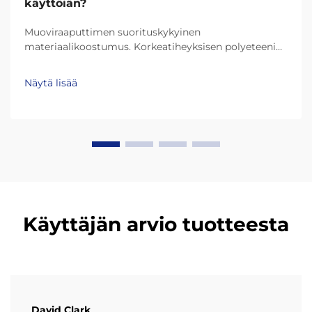
käyttöiän?
Muoviraaputtimen suorituskykyinen
materiaalikoostumus. Korkeatiheyksisen polyeteenin
(HDPE) ja erittäin korkean molekyylikansuuden
polyeteenin (UHMW-PE) rooli kestävyydessä.
Näytä lisää
Nykypäivän muoviraaputtimet kestävät paljon
pidempään kiitos materiaaleihin kuten HDPE
(korkeatiheyksinen polyeteeni) ja UHMW-PE (erittäin
korkean molekyyliketjun polyeteeni)...
Käyttäjän arvio tuotteesta
David Clark