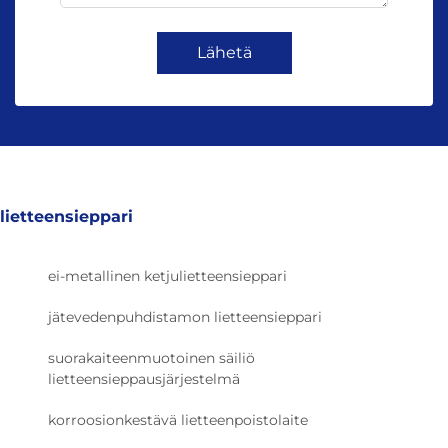
Lähetä
lietteensieppari
ei-metallinen ketjulietteensieppari
jätevedenpuhdistamon lietteensieppari
suorakaiteenmuotoinen säiliö
lietteensieppausjärjestelmä
korroosionkestävä lietteenpoistolaite