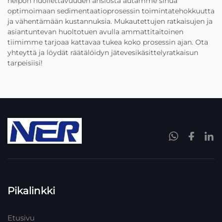
helpon huollettavuuden ansiosta autamme sinua
optimoimaan sedimentaatioprosessin toimintatehokkuutta
ja vähentämään kustannuksia. Mukautettujen ratkaisujen ja
asiantuntevan huoltotuen avulla ammattitaitoinen
tiimimme tarjoaa kattavaa tukea koko prosessin ajan. Ota
yhteyttä ja löydät räätälöidyn jätevesikäsittelyratkaisun
tarpeisiisi!
Pikalinkki
Etusivu