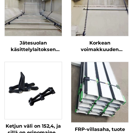
Jätesuolan
Korkean
käsittelylaitoksen
voimakkuuden
putouskiskaisin ei-
lasihiilikuituunoplastine
metallinen ketju
keraaja
putouskiskaisin
virtavesikäsittely
liitteet
keraaja
Ketjun väli on 152,4, ja
FRP-villasaha, tuote
sillä on erinomainen