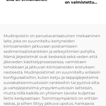
on valmistettu
kulumisvastus. Tuote
tuodusta hartsesta ja
koostuu kolmesta
siinä on kulumisen
osasta, se on helppo
kestävät suojukset
asentaa ja sen
murtolujuus on yli 3
tonnia
Mudinpoistin on perustavanlaatuinen mekaaninen
laite, joka on suunniteltu kertyneiden
kiintoaineiden jatkuvaan poistamiseen
sedimentaatiotankkien ja selkeyttimien pohjilta.
Nämä järjestelmät ovat keskeisiä sekä veden että
jäteveden käsittelyprosesseissa, varmistaen
tehokkaan ja jatkuvan kiintoaineiden erotuksen
nesteestä. Mudinpoistimet on suunniteltu erilaisiin
konfiguraatioihin, kuten ketju-ja-laippajärjestelmä
suorakaiteenmuotoisiin tankkeihin tai pyörivä silta-
ja-vartejärjestelmä ympyrämuotoisiin laitteisiin,
mutta niillä kaikilla on yhteinen tavoite kuljettaa
liette keräysastiaan. Toimintaympäristö on erittäin
raskas, ja siihen liittyy jatkuva upotus, hankaavia