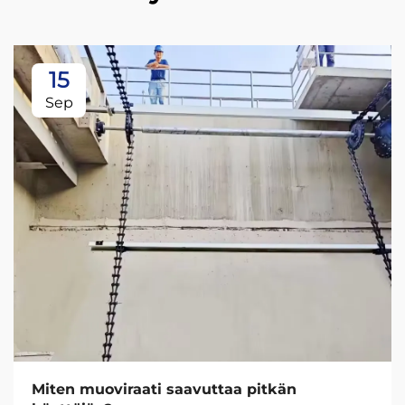
15
Sep
Miten muoviraati saavuttaa pitkän