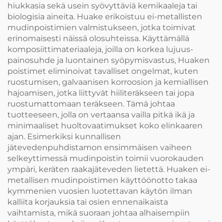
hiukkasia sekä usein syövyttäviä kemikaaleja tai
biologisia aineita. Huake erikoistuu ei-metallisten
mudinpoistimien valmistukseen, jotka toimivat
erinomaisesti näissä olosuhteissa. Käyttämällä
komposiittimateriaaleja, joilla on korkea lujuus-
painosuhde ja luontainen syöpymisvastus, Huaken
poistimet eliminoivat tavalliset ongelmat, kuten
ruostumisen, galvaanisen korroosion ja kemiallisen
hajoamisen, jotka liittyvät hiiliteräkseen tai jopa
ruostumattomaan teräkseen. Tämä johtaa
tuotteeseen, jolla on vertaansa vailla pitkä ikä ja
minimaaliset huoltovaatimukset koko elinkaaren
ajan. Esimerkiksi kunnallisen
jätevedenpuhdistamon ensimmäisen vaiheen
selkeyttimessä mudinpoistin toimii vuorokauden
ympäri, keräten raakajäteveden lietettä. Huaken ei-
metallisen mudinpoistimen käyttöönotto takaa
kymmenien vuosien luotettavan käytön ilman
kalliita korjauksia tai osien ennenaikaista
vaihtamista, mikä suoraan johtaa alhaisempiin