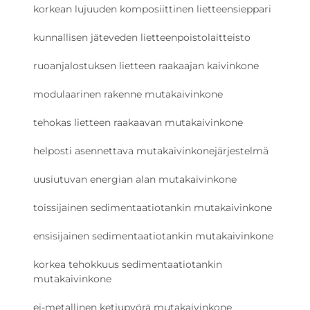
korkean lujuuden komposiittinen lietteensieppari
kunnallisen jäteveden lietteenpoistolaitteisto
ruoanjalostuksen lietteen raakaajan kaivinkone
modulaarinen rakenne mutakaivinkone
tehokas lietteen raakaavan mutakaivinkone
helposti asennettava mutakaivinkonejärjestelmä
uusiutuvan energian alan mutakaivinkone
toissijainen sedimentaatiotankin mutakaivinkone
ensisijainen sedimentaatiotankin mutakaivinkone
korkea tehokkuus sedimentaatiotankin
mutakaivinkone
ei-metallinen ketjupyörä mutakaivinkone