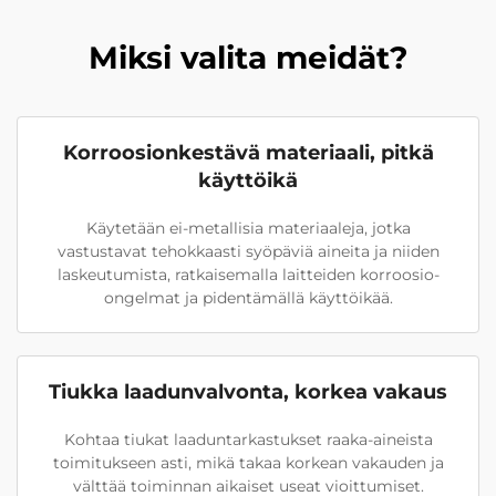
Miksi valita meidät?
Korroosionkestävä materiaali, pitkä
käyttöikä
Käytetään ei-metallisia materiaaleja, jotka
vastustavat tehokkaasti syöpäviä aineita ja niiden
laskeutumista, ratkaisemalla laitteiden korroosio-
ongelmat ja pidentämällä käyttöikää.
Tiukka laadunvalvonta, korkea vakaus
Kohtaa tiukat laaduntarkastukset raaka-aineista
toimitukseen asti, mikä takaa korkean vakauden ja
välttää toiminnan aikaiset useat vioittumiset.