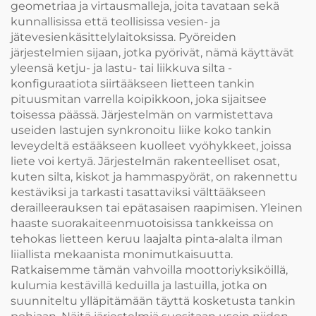
geometriaa ja virtausmalleja, joita tavataan sekä
kunnallisissa että teollisissa vesien- ja
jätevesienkäsittelylaitoksissa. Pyöreiden
järjestelmien sijaan, jotka pyörivät, nämä käyttävät
yleensä ketju- ja lastu- tai liikkuva silta -
konfiguraatiota siirtääkseen lietteen tankin
pituusmitan varrella koipikkoon, joka sijaitsee
toisessa päässä. Järjestelmän on varmistettava
useiden lastujen synkronoitu liike koko tankin
leveydeltä estääkseen kuolleet vyöhykkeet, joissa
liete voi kertyä. Järjestelmän rakenteelliset osat,
kuten silta, kiskot ja hammaspyörät, on rakennettu
kestäviksi ja tarkasti tasattaviksi välttääkseen
derailleerauksen tai epätasaisen raapimisen. Yleinen
haaste suorakaiteenmuotoisissa tankkeissa on
tehokas lietteen keruu laajalta pinta-alalta ilman
liiallista mekaanista monimutkaisuutta.
Ratkaisemme tämän vahvoilla moottoriyksiköillä,
kulumia kestävillä keduilla ja lastuilla, jotka on
suunniteltu ylläpitämään täyttä kosketusta tankin