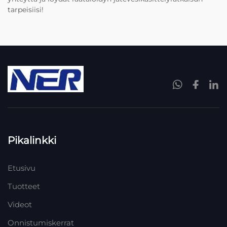
tarpeisiisi!
Pikalinkki
Etusivu
Tuotteet
Videot
Onnistumiskerrat