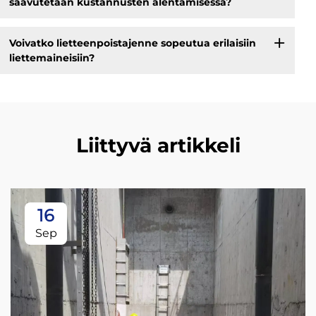
saavutetaan kustannusten alentamisessa?
Voivatko lietteenpoistajenne sopeutua erilaisiin
liettemaineisiin?
Liittyvä artikkeli
16
Sep