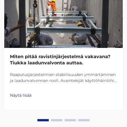
Miten pitää ravistinjärjestelmä vakavana?
Tiukka laadunvalvonta auttaa.
Raaputusjärjestelmien stabiilisuuden ymmärtäminen
ja laadunvalvonnan rooli. Avaintekijät käyttöhäiriöihin
raaputusjärjestelmissä. Useimmat
raaputusjärjestelmät kohtaavat ongelmia, kuten
Näytä lisää
epätasainen materiaalin kertyminen pinnalle, ketjut
menevät virheasentoon ja laakeri...