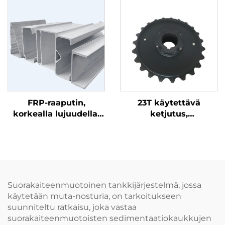
jättilavinvesien
osasta, se on helppo
käsittelylaitteisto
asentaa ja sen
murtolujuus on yli 3
tonnia
FRP-raaputin,
23T käytettävä
korkealla lujuudella,
ketjutus,
hyvällä
halkaisukappaleen
taivutusmuodolla,
kulumisvastoinen,
korroosionkestävällä
helppo asentaa, valura
ja leveyksillä 178 mm
PA6 on parempi
ja 138 mm
kulumisvastus
Suorakaiteenmuotoinen tankkijärjestelmä, jossa
käytetään muta-nosturia, on tarkoitukseen
suunniteltu ratkaisu, joka vastaa
suorakaiteenmuotoisten sedimentaatiokaukkujen