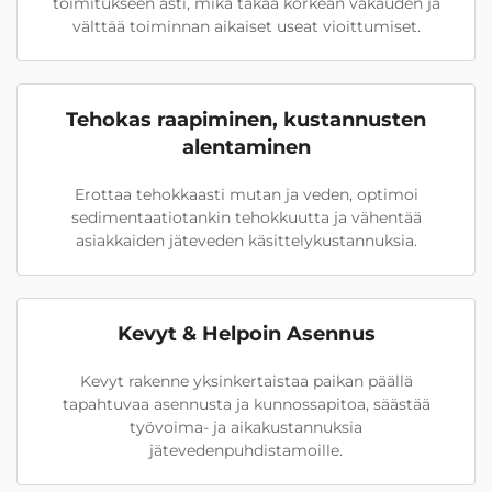
toimitukseen asti, mikä takaa korkean vakauden ja
välttää toiminnan aikaiset useat vioittumiset.
Tehokas raapiminen, kustannusten
alentaminen
Erottaa tehokkaasti mutan ja veden, optimoi
sedimentaatiotankin tehokkuutta ja vähentää
asiakkaiden jäteveden käsittelykustannuksia.
Kevyt & Helpoin Asennus
Kevyt rakenne yksinkertaistaa paikan päällä
tapahtuvaa asennusta ja kunnossapitoa, säästää
työvoima- ja aikakustannuksia
jätevedenpuhdistamoille.