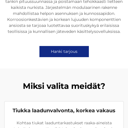
tankin pituussuunnassa ja poistamaan tehokkaasti lietteen
kaikista nurkista. Järjestelmän modulaarinen rakenne
mahdollistaa helpon asennuksen ja kunnossapidon.
Korroosionkestävien ja korkean lujuuden komponenttien
ansiosta se tarjoaa luotettavaa suorituskykyä erilaisissa
teollisissa ja kunnallisen jäteveden käsittelysovelluksissa.
Hanki tarjous
Miksi valita meidät?
Tiukka laadunvalvonta, korkea vakaus
Kohtaa tiukat laaduntarkastukset raaka-aineista