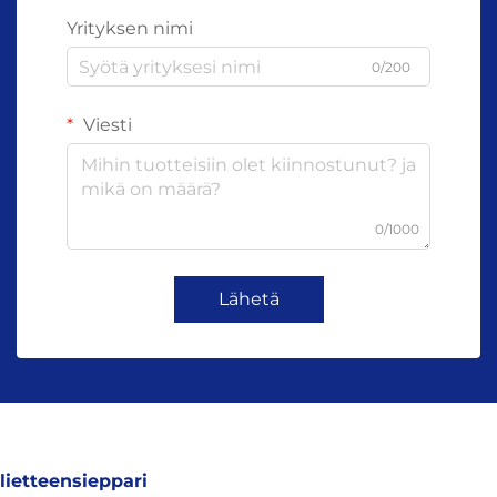
Yrityksen nimi
0/200
Viesti
0/1000
Lähetä
lietteensieppari