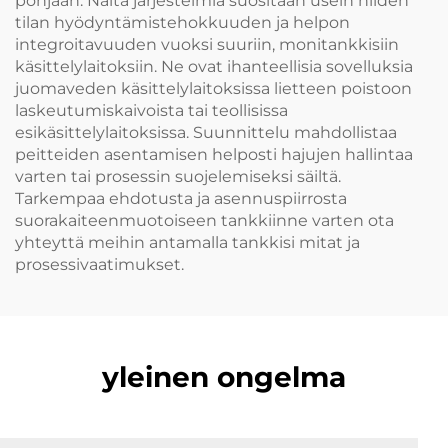
pohjaan. Näitä järjestelmiä suositaan usein niiden
tilan hyödyntämistehokkuuden ja helpon
integroitavuuden vuoksi suuriin, monitankkisiin
käsittelylaitoksiin. Ne ovat ihanteellisia sovelluksia
juomaveden käsittelylaitoksissa lietteen poistoon
laskeutumiskaivoista tai teollisissa
esikäsittelylaitoksissa. Suunnittelu mahdollistaa
peitteiden asentamisen helposti hajujen hallintaa
varten tai prosessin suojelemiseksi säiltä.
Tarkempaa ehdotusta ja asennuspiirrosta
suorakaiteenmuotoiseen tankkiinne varten ota
yhteyttä meihin antamalla tankkisi mitat ja
prosessivaatimukset.
yleinen ongelma