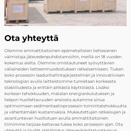
Ota yhteyttä
Olemme ammattitaitoinen epämetallisten liettesienen
valmistaja jätevedenpuhdistamoihin, meillä on 18 vuoden
kokemus alalta. Olemme omistautuneet syövyttävien
väliaineiden lietteenmuodostuksen ratkaisemiseen. Tiukan
koko prosessin laadunhallintajärjestelmän ja innovatiivisen
teknologian avulla laitteistomme tunnetaan korkeasta
stabiiliudesta ja erittäin pitkästä käyttöiästä. Lisäksi
korkean tehokkuuden, matalan energiankulutuksen ja
helpon huollettavuuden ansiosta autamme sinua
optimoimaan sedimentaatioprosessin toimintatehokkuutta
ja vähentämään kustannuksia. Mukautettujen ratkaisujen ja
asiantuntevan huoltotuen avulla ammattitaitoinen
tiimimme tarjoaa kattavaa tukea koko prosessin ajan. Ota
yhteyttä ja löydät räätälöidyn jätevesikäsittelyratkaisun