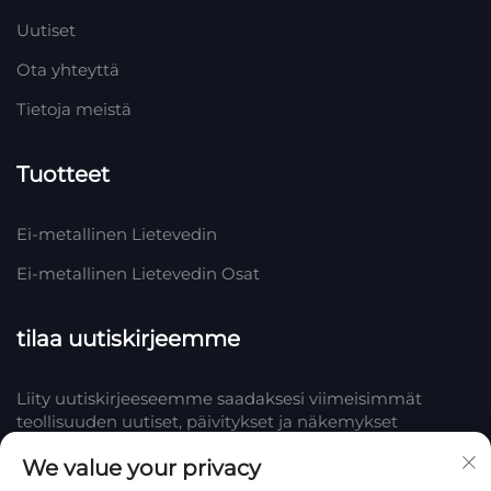
Uutiset
Ota yhteyttä
Tietoja meistä
Tuotteet
Ei-metallinen Lietevedin
Ei-metallinen Lietevedin Osat
tilaa uutiskirjeemme
Liity uutiskirjeeseemme saadaksesi viimeisimmät
teollisuuden uutiset, päivitykset ja näkemykset
tiimistämme Yrityksessä.
We value your privacy