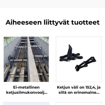
Aiheeseen liittyvät tuotteet
Ei-metallinen
Ketjun väli on 152,4, ja
ketjusilmukonvooija
sillä on erinomainen
lamaorjaaja ympärillä
kulumisvastus. Tuote
käytettyjen
koostuu kolmesta