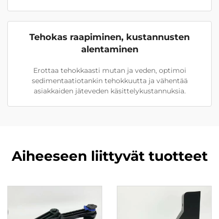
Tehokas raapiminen, kustannusten
alentaminen
Erottaa tehokkaasti mutan ja veden, optimoi
sedimentaatiotankin tehokkuutta ja vähentää
asiakkaiden jäteveden käsittelykustannuksia.
Aiheeseen liittyvät tuotteet