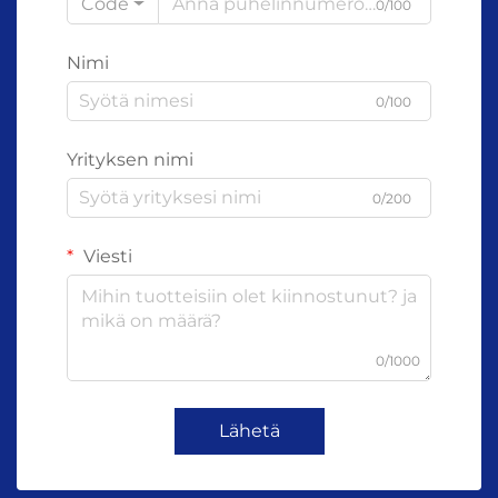
Code
0/100
Nimi
0/100
Yrityksen nimi
0/200
Viesti
0/1000
Lähetä