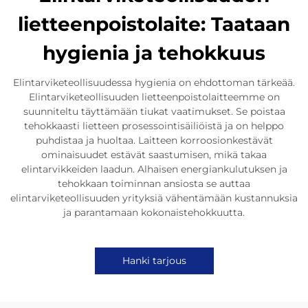
lietteenpoistolaite: Taataan
hygienia ja tehokkuus
Elintarviketeollisuudessa hygienia on ehdottoman tärkeää.
Elintarviketeollisuuden lietteenpoistolaitteemme on
suunniteltu täyttämään tiukat vaatimukset. Se poistaa
tehokkaasti lietteen prosessointisäiliöistä ja on helppo
puhdistaa ja huoltaa. Laitteen korroosionkestävät
ominaisuudet estävät saastumisen, mikä takaa
elintarvikkeiden laadun. Alhaisen energiankulutuksen ja
tehokkaan toiminnan ansiosta se auttaa
elintarviketeollisuuden yrityksiä vähentämään kustannuksia
ja parantamaan kokonaistehokkuutta.
Hanki tarjous