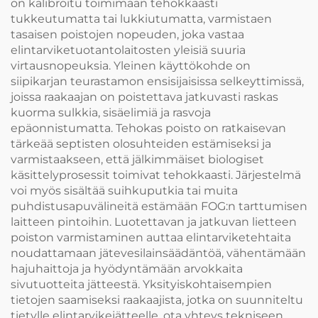
on kalibroitu toimimaan tehokkaasti
tukkeutumatta tai lukkiutumatta, varmistaen
tasaisen poistojen nopeuden, joka vastaa
elintarviketuotantolaitosten yleisiä suuria
virtausnopeuksia. Yleinen käyttökohde on
siipikarjan teurastamon ensisijaisissa selkeyttimissä,
joissa raakaajan on poistettava jatkuvasti raskas
kuorma sulkkia, sisäelimiä ja rasvoja
epäonnistumatta. Tehokas poisto on ratkaisevan
tärkeää septisten olosuhteiden estämiseksi ja
varmistaakseen, että jälkimmäiset biologiset
käsittelyprosessit toimivat tehokkaasti. Järjestelmä
voi myös sisältää suihkuputkia tai muita
puhdistusapuvälineitä estämään FOG:n tarttumisen
laitteen pintoihin. Luotettavan ja jatkuvan lietteen
poiston varmistaminen auttaa elintarviketehtaita
noudattamaan jätevesilainsäädäntöä, vähentämään
hajuhaittoja ja hyödyntämään arvokkaita
sivutuotteita jätteestä. Yksityiskohtaisempien
tietojen saamiseksi raakaajista, jotka on suunniteltu
tietylle elintarvikejätteelle, ota yhteys tekniseen