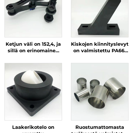
Ketjun väli on 152,4, ja
Kiskojen kiinnityslevyt
sillä on erinomainen
on valmistettu PA66-
kulumisvastus. Tuote
muovista ja ne ovat
koostuu kolmesta
korroosionkestäviä
osasta, se on helppo
asentaa ja sen
murtolujuus on yli 3
tonnia
Laakerikotelo on
Ruostumattomasta