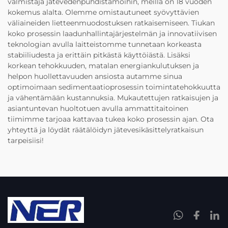
valmistaja jätevedenpuhdistamoihin, meillä on 18 vuoden
kokemus alalta. Olemme omistautuneet syövyttävien
väliaineiden lietteenmuodostuksen ratkaisemiseen. Tiukan
koko prosessin laadunhallintajärjestelmän ja innovatiivisen
teknologian avulla laitteistomme tunnetaan korkeasta
stabiiliudesta ja erittäin pitkästä käyttöiästä. Lisäksi
korkean tehokkuuden, matalan energiankulutuksen ja
helpon huollettavuuden ansiosta autamme sinua
optimoimaan sedimentaatioprosessin toimintatehokkuutta
ja vähentämään kustannuksia. Mukautettujen ratkaisujen ja
asiantuntevan huoltotuen avulla ammattitaitoinen
tiimimme tarjoaa kattavaa tukea koko prosessin ajan. Ota
yhteyttä ja löydät räätälöidyn jätevesikäsittelyratkaisun
tarpeisiisi!