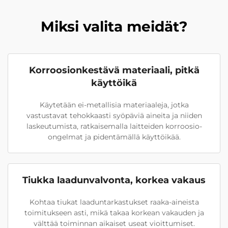
Miksi valita meidät?
Korroosionkestävä materiaali, pitkä
käyttöikä
Käytetään ei-metallisia materiaaleja, jotka
vastustavat tehokkaasti syöpäviä aineita ja niiden
laskeutumista, ratkaisemalla laitteiden korroosio-
ongelmat ja pidentämällä käyttöikää.
Tiukka laadunvalvonta, korkea vakaus
Kohtaa tiukat laaduntarkastukset raaka-aineista
toimitukseen asti, mikä takaa korkean vakauden ja
välttää toiminnan aikaiset useat vioittumiset.