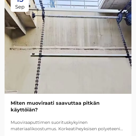
Sep
Miten muoviraati saavuttaa pitkän
käyttöiän?
Muoviraaputtimen suorituskykyinen
materiaalikoostumus. Korkeatiheyksisen polyeteenin
(HDPE) ja erittäin korkean molekyylikansuuden