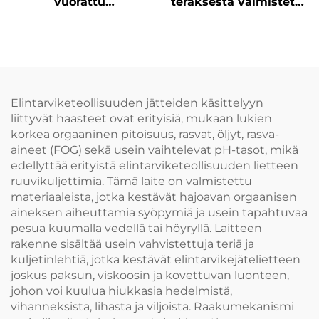
vuorattu
teräksestä valmistettu
korkeamolekyylisellä
kulumisenestovaippa
materiaalilla, jolla on
ketjuille, soveltuu
hyvä
akseliketjuihin ja
kulumiskestävyys.
vetoketjuihin,
Lubrikaatiota ei
käytetään
tarvita. Ainoastaan
yhdistelmässä
Elintarviketeollisuuden jätteiden käsittelyyn
sisävuoraus täytyy
liittyvät haasteet ovat erityisiä, mukaan lukien
vaihtaa, mikä säästää
korkea orgaaninen pitoisuus, rasvat, öljyt, rasva-
kustannuksia
aineet (FOG) sekä usein vaihtelevat pH-tasot, mikä
edellyttää erityistä elintarviketeollisuuden lietteen
ruuvikuljettimia. Tämä laite on valmistettu
materiaaleista, jotka kestävät hajoavan orgaanisen
aineksen aiheuttamia syöpymiä ja usein tapahtuvaa
pesua kuumalla vedellä tai höyryllä. Laitteen
rakenne sisältää usein vahvistettuja teriä ja
kuljetinlehtiä, jotka kestävät elintarvikejätelietteen
joskus paksun, viskoosin ja kovettuvan luonteen,
johon voi kuulua hiukkasia hedelmistä,
vihanneksista, lihasta ja viljoista. Raakumekanismi