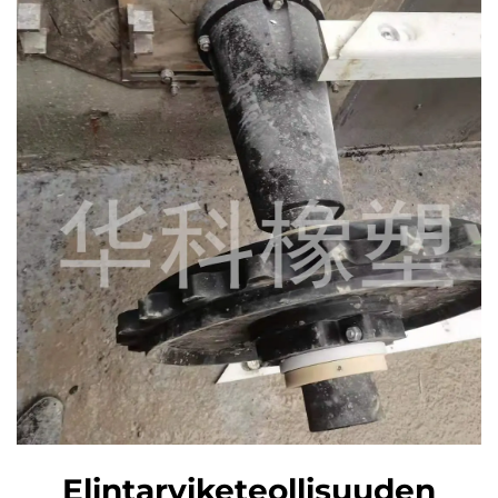
Elintarviketeollisuuden