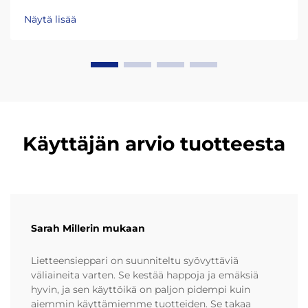
polyeteenin (UHMW-PE) rooli kestävyydessä.
Näytä lisää
Nykypäivän muoviraaputtimet kestävät paljon
pidempään kiitos materiaaleihin kuten HDPE
(korkeatiheyksinen polyeteeni) ja UHMW-PE (erittäin
korkean molekyyliketjun polyeteeni)...
Käyttäjän arvio tuotteesta
Sarah Millerin mukaan
Lietteensieppari on suunniteltu syövyttäviä
väliaineita varten. Se kestää happoja ja emäksiä
hyvin, ja sen käyttöikä on paljon pidempi kuin
aiemmin käyttämiemme tuotteiden. Se takaa