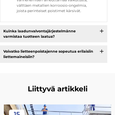
vanhenemisen aiheuttamaa vaikutusta,
välttäen metallien korroosio-ongelmia,
joista perinteiset poistimet kärsivät.
Kuinka laadunvalvontajärjestelmänne
varmistaa tuotteen laatua?
Voivatko lietteenpoistajenne sopeutua erilaisiin
liettemaineisiin?
Liittyvä artikkeli
15