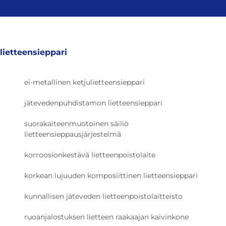
lietteensieppari
ei-metallinen ketjulietteensieppari
jätevedenpuhdistamon lietteensieppari
suorakaiteenmuotoinen säiliö
lietteensieppausjärjestelmä
korroosionkestävä lietteenpoistolaite
korkean lujuuden komposiittinen lietteensieppari
kunnallisen jäteveden lietteenpoistolaitteisto
ruoanjalostuksen lietteen raakaajan kaivinkone