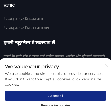
उत्पाद
गैर-धातु तलछट निकालने वाला
गैर-धातु तलछट निकालने वाला भाग
हमारी न्यूज़लेटर में सदस्यता लें
कंपनी के हमारे टीम से सबसे नयी उद्योग समाचार, अपडेट और बुनियादी जानकारी
प्राप्त करने के लिए हमारी न्यूज़लेटर में शामिल हों।
We value your privacy
We use cookies and similar tools to provide our services.
सदस्यता लें
If you don't want to accept all cookies, click Personalize
cookies.
हेंगशुई हुआके रबर एवं प्लास्टिक कंपनी, लिमिटेड द्वारा © 2025 कॉपीराइट
गोपनीयता
नीति
Accept all
Personalize cookies
होमपेज
उत्पाद
हमारे बारे में
संपर्क