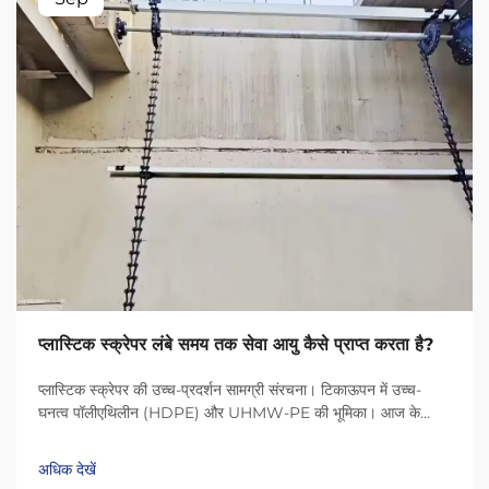
प्लास्टिक स्क्रेपर लंबे समय तक सेवा आयु कैसे प्राप्त करता है?
प्लास्टिक स्क्रेपर की उच्च-प्रदर्शन सामग्री संरचना। टिकाऊपन में उच्च-
घनत्व पॉलीएथिलीन (HDPE) और UHMW-PE की भूमिका। आज के
प्लास्टिक स्क्रेपर HDPE (उच्च-घनत्व पॉलीएथिलीन) और UHMW-PE
(अल्ट्रा-हाई मॉलिक्यूलर वेट पॉलीएथिलीन) जैसी सामग्री के कारण बहुत लंबे
अधिक देखें
समय तक चलते हैं...