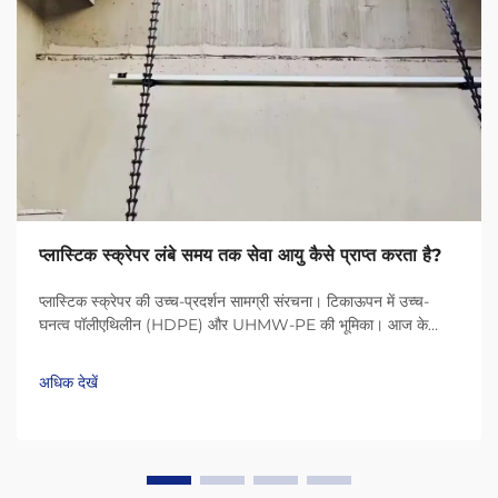
प्लास्टिक स्क्रेपर लंबे समय तक सेवा आयु कैसे प्राप्त करता है?
प्लास्टिक स्क्रेपर की उच्च-प्रदर्शन सामग्री संरचना। टिकाऊपन में उच्च-
घनत्व पॉलीएथिलीन (HDPE) और UHMW-PE की भूमिका। आज के
प्लास्टिक स्क्रेपर HDPE (उच्च-घनत्व पॉलीएथिलीन) और UHMW-PE
(अल्ट्रा-हाई मॉलिक्यूलर वेट पॉलीएथिलीन) जैसी सामग्री के कारण बहुत लंबे
अधिक देखें
समय तक चलते हैं...