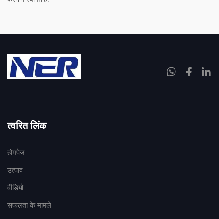
त्वरित लिंक
होमपेज
उत्पाद
वीडियो
सफलता के मामले