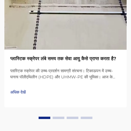
प्लास्टिक स्क्रेपर लंबे समय तक सेवा आयु कैसे प्राप्त करता है?
प्लास्टिक स्क्रेपर की उच्च-प्रदर्शन सामग्री संरचना। टिकाऊपन में उच्च-
घनत्व पॉलीएथिलीन (HDPE) और UHMW-PE की भूमिका। आज के
प्लास्टिक स्क्रेपर HDPE (उच्च-घनत्व पॉलीएथिलीन) और UHMW-PE
(अल्ट्रा-हाई मॉलिक्यूलर वेट पॉलीएथिलीन) जैसी सामग्री के कारण बहुत लंबे
अधिक देखें
समय तक चलते हैं...